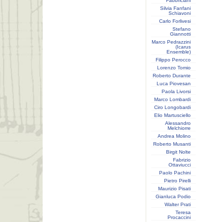
Fabbriciani
Silvia Fanfani
Schiavoni
Carlo Forlivesi
Stefano
Giannotti
Marco Pedrazzini
(Icarus
Ensemble)
Filippo Perocco
Lorenzo Tomio
Roberto Durante
Luca Piovesan
Paola Livorsi
Marco Lombardi
Ciro Longobardi
Elio Martusciello
Alessandro
Melchiorre
Andrea Molino
Roberto Musanti
Birgit Nolte
Fabrizio
Ottaviucci
Paolo Pachini
Pietro Pirelli
Maurizio Pisati
Gianluca Podio
Walter Prati
Teresa
Procaccini