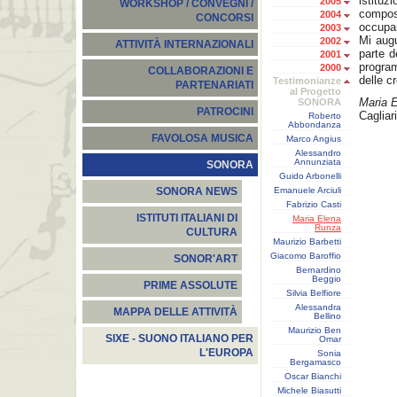
istituz
2005
WORKSHOP / CONVEGNI /
compos
2004
CONCORSI
occupa
2003
Mi augu
2002
ATTIVITÀ INTERNAZIONALI
parte d
2001
program
2000
COLLABORAZIONI E
delle c
Testimonianze
PARTENARIATI
al Progetto
Maria 
SONORA
PATROCINI
Cagliar
Roberto
Abbondanza
FAVOLOSA MUSICA
Marco Angius
Alessandro
Annunziata
SONORA
Guido Arbonelli
Emanuele Arciuli
SONORA NEWS
Fabrizio Casti
ISTITUTI ITALIANI DI
Maria Elena
Runza
CULTURA
Maurizio Barbetti
Giacomo Baroffio
SONOR'ART
Bernardino
Beggio
PRIME ASSOLUTE
Silvia Belfiore
Alessandra
MAPPA DELLE ATTIVITÀ
Bellino
Maurizio Ben
SIXE - SUONO ITALIANO PER
Omar
L'EUROPA
Sonia
Bergamasco
Oscar Bianchi
Michele Biasutti