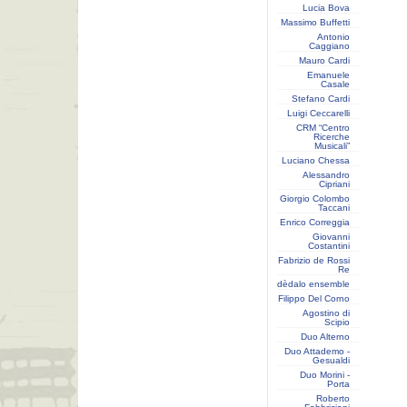
Lucia Bova
Massimo Buffetti
Antonio
Caggiano
Mauro Cardi
Emanuele
Casale
Stefano Cardi
Luigi Ceccarelli
CRM “Centro
Ricerche
Musicali”
Luciano Chessa
Alessandro
Cipriani
Giorgio Colombo
Taccani
Enrico Correggia
Giovanni
Costantini
Fabrizio de Rossi
Re
dèdalo ensemble
Filippo Del Corno
Agostino di
Scipio
Duo Alterno
Duo Attademo -
Gesualdi
Duo Morini -
Porta
Roberto