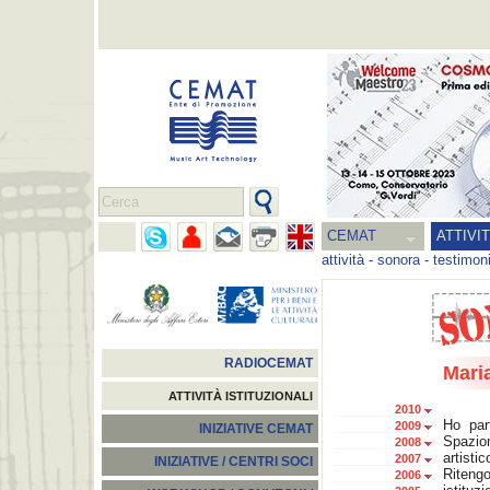
CEMAT
ATTIVI
attività
-
sonora
-
testimon
RADIOCEMAT
Mari
ATTIVITÀ ISTITUZIONALI
2010
Ho par
2009
INIZIATIVE CEMAT
Spazio
2008
artisti
2007
INIZIATIVE / CENTRI SOCI
Riteng
2006