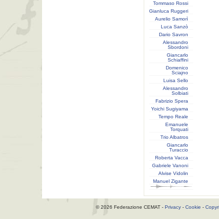
Tommaso Rossi
Gianluca Ruggeri
Aurelio Samorì
Luca Sanzò
Dario Savron
Alessandro
Sbordoni
Giancarlo
Schiaffini
Domenico
Sciajno
Luisa Sello
Alessandro
Solbiati
Fabrizio Spera
Yoichi Sugiyama
Tempo Reale
Emanuele
Torquati
Trio Albatros
Giancarlo
Turaccio
Roberta Vacca
Gabriele Vanoni
Alvise Vidolin
Manuel Zigante
© 2026 Federazione CEMAT -
Privacy
-
Cookie
-
Copyr