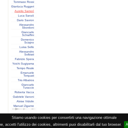
Tommaso Rossi
Gianluca Ruggeri
Aurelio Samorì
Luca Sanzò
Dario Savron
Alessandro
Sbordoni
Giancarlo
Schiaffini
Domenico
Sciajno
Luisa Sello
Alessandro
Solbiati
Fabrizio Spera
Yoichi Sugiyama
Tempo Reale
Emanuele
Torquati
Trio Albatros
Giancarlo
Turaccio
Roberta Vacca
Gabriele Vanoni
Alvise Vidolin
Manuel Zigante
Stiamo usando cookies per consertirti una navigazione ottimale
razione CEMAT -
Privacy
-
Cookie
-
Copyright
- PI 05362381005 - Lic. SIAE 2552/1/2523 - Visitor
 accetti l'utilizzo dei cookies, altrimenti puoi disabilitarli dal tuo browser.
A