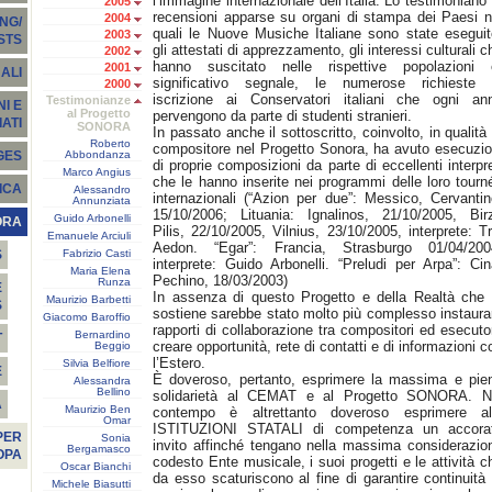
l’immagine internazionale dell’Italia. Lo testimoniano 
2005
recensioni apparse su organi di stampa dei Paesi n
2004
NG/
quali le Nuove Musiche Italiane sono state eseguit
2003
STS
gli attestati di apprezzamento, gli interessi culturali c
2002
hanno suscitato nelle rispettive popolazioni 
2001
ALI
significativo segnale, le numerose richieste 
2000
iscrizione ai Conservatori italiani che ogni an
Testimonianze
I E
al Progetto
pervengono da parte di studenti stranieri.
ATI
SONORA
In passato anche il sottoscritto, coinvolto, in qualità 
Roberto
compositore nel Progetto Sonora, ha avuto esecuzio
Abbondanza
GES
di proprie composizioni da parte di eccellenti interpre
Marco Angius
che le hanno inserite nei programmi delle loro tourn
ICA
Alessandro
internazionali (“Azion per due”: Messico, Cervantin
Annunziata
15/10/2006; Lituania: Ignalinos, 21/10/2005, Bir
Guido Arbonelli
ORA
Pilis, 22/10/2005, Vilnius, 23/10/2005, interprete: Tr
Emanuele Arciuli
Aedon. “Egar”: Francia, Strasburgo 01/04/200
Fabrizio Casti
S
interprete: Guido Arbonelli. “Preludi per Arpa”: Cin
Maria Elena
Pechino, 18/03/2003)
Runza
E
In assenza di questo Progetto e della Realtà che 
Maurizio Barbetti
S
sostiene sarebbe stato molto più complesso instaura
Giacomo Baroffio
rapporti di collaborazione tra compositori ed esecutor
Bernardino
T
creare opportunità, rete di contatti e di informazioni c
Beggio
l’Estero.
Silvia Belfiore
E
È doveroso, pertanto, esprimere la massima e pie
Alessandra
Bellino
solidarietà al CEMAT e al Progetto SONORA. N
À
Maurizio Ben
contempo è altrettanto doveroso esprimere al
Omar
ISTITUZIONI STATALI di competenza un accora
PER
Sonia
invito affinché tengano nella massima considerazio
Bergamasco
OPA
codesto Ente musicale, i suoi progetti e le attività c
Oscar Bianchi
da esso scaturiscono al fine di garantire continuità 
Michele Biasutti