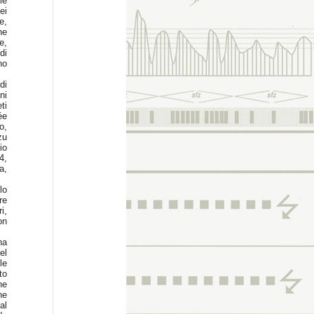
le
ei
e,
he
e,
di
no
di
ni
ti
ée
o,
zu
io
4,
a,
lo
re
i,
on
na
el
le
to
ne
he
al