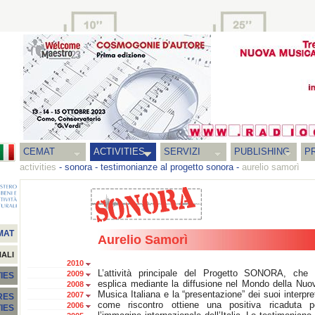
CEMAT
ACTIVITIES
SERVIZI
PUBLISHING
P
activities
-
sonora
-
testimonianze al progetto sonora
-
aurelio samorì
MAT
Aurelio Samorì
NALI
2010
L’attività principale del Progetto SONORA, che 
2009
IES
esplica mediante la diffusione nel Mondo della Nuo
2008
Musica Italiana e la “presentazione” dei suoi interpret
2007
RES
come riscontro ottiene una positiva ricaduta p
2006
TIES