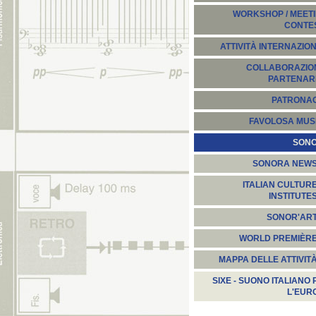
WORKSHOP / MEETI
CONTE
ATTIVITÀ INTERNAZION
COLLABORAZION
PARTENARI
PATRONA
FAVOLOSA MUS
SON
SONORA NEW
ITALIAN CULTUR
INSTITUTE
SONOR'AR
WORLD PREMIÈR
MAPPA DELLE ATTIVIT
SIXE - SUONO ITALIANO 
L'EUR