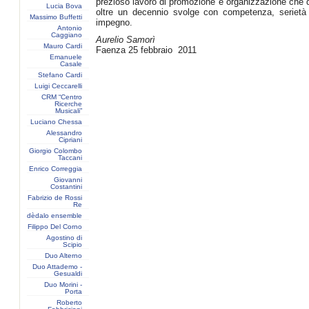
prezioso lavoro di promozione e organizzazione che 
Lucia Bova
oltre un decennio svolge con competenza, serietà
Massimo Buffetti
impegno.
Antonio
Caggiano
Aurelio Samorì
Mauro Cardi
Faenza 25 febbraio 2011
Emanuele
Casale
Stefano Cardi
Luigi Ceccarelli
CRM “Centro
Ricerche
Musicali”
Luciano Chessa
Alessandro
Cipriani
Giorgio Colombo
Taccani
Enrico Correggia
Giovanni
Costantini
Fabrizio de Rossi
Re
dèdalo ensemble
Filippo Del Corno
Agostino di
Scipio
Duo Alterno
Duo Attademo -
Gesualdi
Duo Morini -
Porta
Roberto