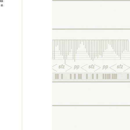
da
 e