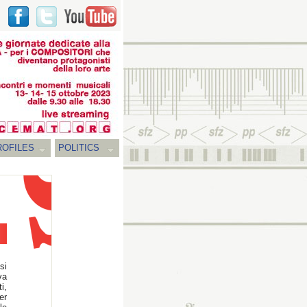
ROFILES
POLITICS
si
va
i,
er