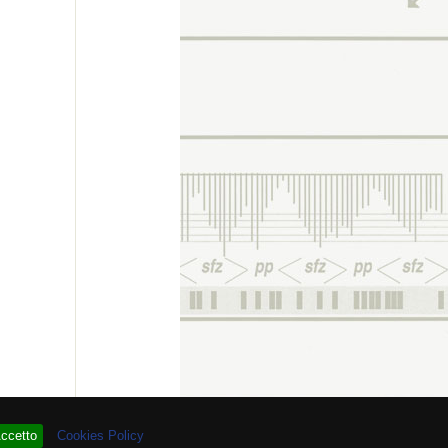
 # 93.964.765
ccetto
Cookies Policy