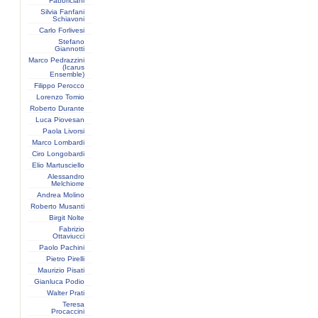
Fabbriciani
Silvia Fanfani
Schiavoni
Carlo Forlivesi
Stefano
Giannotti
Marco Pedrazzini
(Icarus
Ensemble)
Filippo Perocco
Lorenzo Tomio
Roberto Durante
Luca Piovesan
Paola Livorsi
Marco Lombardi
Ciro Longobardi
Elio Martusciello
Alessandro
Melchiorre
Andrea Molino
Roberto Musanti
Birgit Nolte
Fabrizio
Ottaviucci
Paolo Pachini
Pietro Pirelli
Maurizio Pisati
Gianluca Podio
Walter Prati
Teresa
Procaccini