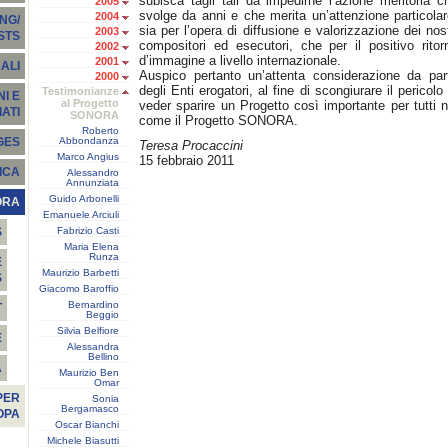
subisca tagli tali da impedirne l’azione meritoria c
2005
svolge da anni e che merita un’attenzione particolar
2004
NG/
sia per l’opera di diffusione e valorizzazione dei nost
2003
STS
compositori ed esecutori, che per il positivo ritor
2002
d’immagine a livello internazionale.
2001
ALI
Auspico pertanto un’attenta considerazione da par
2000
degli Enti erogatori, al fine di scongiurare il pericolo 
Testimonianze
I E
al Progetto
veder sparire un Progetto così importante per tutti n
ATI
SONORA
come il Progetto SONORA.
Roberto
Abbondanza
GES
Teresa Procaccini
Marco Angius
15 febbraio 2011
ICA
Alessandro
Annunziata
Guido Arbonelli
ORA
Emanuele Arciuli
Fabrizio Casti
S
Maria Elena
Runza
E
Maurizio Barbetti
S
Giacomo Baroffio
Bernardino
T
Beggio
Silvia Belfiore
E
Alessandra
Bellino
À
Maurizio Ben
Omar
PER
Sonia
Bergamasco
OPA
Oscar Bianchi
Michele Biasutti