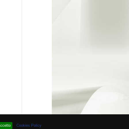
 # 93.896.329
ccetto
Cookies Policy