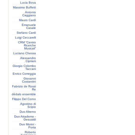
Lucia Bova
Massimo Buffetti
Antonio
Caggiano
Mauro Cardi
Emanuele
Casale
Stefano Cardi
Luigi Ceccarelli
CRM “Centro
Ricerche
Musicali”
Luciano Chessa
Alessandro
Cipriani
Giorgio Colombo
Taccani
Enrico Correggia
Giovanni
Costantini
Fabrizio de Rossi
Re
dèdalo ensemble
Filippo Del Corno
Agostino di
Scipio
Duo Alterno
Duo Attademo -
Gesualdi
Duo Morini -
Porta
Roberto