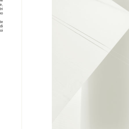
he
e,
ri
no
te
di
oi