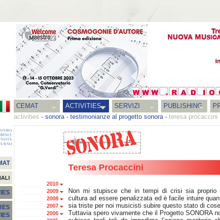
CEMAT
ACTIVITIES
SERVIZI
PUBLISHING
P
activities
-
sonora
-
testimonianze al progetto sonora
-
teresa procaccini
MAT
Teresa Procaccini
NALI
2010
Non mi stupisce che in tempi di crisi sia proprio 
2009
IES
cultura ad essere penalizzata ed è facile intuire quan
2008
sia triste per noi musicisti subire questo stato di cose
2007
RES
Tuttavia spero vivamente che il Progetto SONORA n
2006
TIES