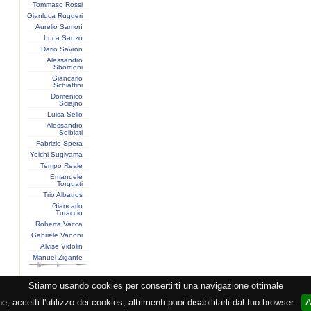
Tommaso Rossi
Gianluca Ruggeri
Aurelio Samorì
Luca Sanzò
Dario Savron
Alessandro
Sbordoni
Giancarlo
Schiaffini
Domenico
Sciajno
Luisa Sello
Alessandro
Solbiati
Fabrizio Spera
Yoichi Sugiyama
Tempo Reale
Emanuele
Torquati
Trio Albatros
Giancarlo
Turaccio
Roberta Vacca
Gabriele Vanoni
Alvise Vidolin
Manuel Zigante
Stiamo usando cookies per consertirti una navigazione ottimale
razione CEMAT -
Privacy
-
Cookie
-
Copyright
- PI 05362381005 - Lic. SIAE 2552/1/2523 - Visitor
 accetti l'utilizzo dei cookies, altrimenti puoi disabilitarli dal tuo browser.
A