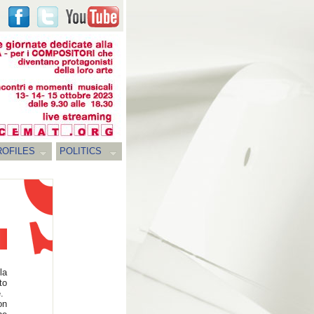
ROFILES
POLITICS
la
to
.
on