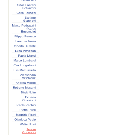
Fabbriciani
Silvia Fanfani
Schiavoni
Carlo Forlivesi
Stefano
Giannotti
Marco Pedrazzini
(Icarus
Ensemble)
Filippo Perocco
Lorenzo Tomio
Roberto Durante
Luca Piovesan
Paola Livorsi
Marco Lombardi
Ciro Longobardi
Elio Martusciello
Alessandro
Melchiorre
Andrea Molino
Roberto Musanti
Birgit Nolte
Fabrizio
Ottaviucci
Paolo Pachini
Pietro Pirelli
Maurizio Pisati
Gianluca Podio
Walter Prati
Teresa
Procaccini