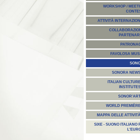
WORKSHOP / MEETI
CONTE
ATTIVITÀ INTERNAZION
COLLABORAZION
PARTENARI
PATRONA
FAVOLOSA MUS
SON
SONORA NEW
ITALIAN CULTUR
INSTITUTE
SONOR'AR
WORLD PREMIÈR
MAPPA DELLE ATTIVIT
SIXE - SUONO ITALIANO 
L'EUR