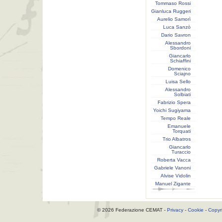
Tommaso Rossi
Gianluca Ruggeri
Aurelio Samorì
Luca Sanzò
Dario Savron
Alessandro
Sbordoni
Giancarlo
Schiaffini
Domenico
Sciajno
Luisa Sello
Alessandro
Solbiati
Fabrizio Spera
Yoichi Sugiyama
Tempo Reale
Emanuele
Torquati
Trio Albatros
Giancarlo
Turaccio
Roberta Vacca
Gabriele Vanoni
Alvise Vidolin
Manuel Zigante
© 2026 Federazione CEMAT -
Privacy
-
Cookie
-
Copyr