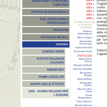
produz
2005
WORKSHOP / CONVEGNI /
l’Inghi
2004
CONCORSI
svolto
2003
italia
2002
ATTIVITÀ INTERNAZIONALI
aiutand
2001
con org
2000
COLLABORAZIONI E
analogh
Testimonianze
PARTENARIATI
al Progetto
Sarebb
SONORA
musica
PATROCINI
Roberto
delle r
Abbondanza
compito
FAVOLOSA MUSICA
Marco Angius
per tan
Alessandro
tanti co
Annunziata
SONORA
Guido Arbonelli
Fabrizi
Emanuele Arciuli
SONORA NEWS
Cagliar
Fabrizio Casti
ISTITUTI ITALIANI DI
Maria Elena
Runza
CULTURA
Maurizio Barbetti
Giacomo Baroffio
SONOR'ART
Bernardino
Beggio
PRIME ASSOLUTE
Silvia Belfiore
Alessandra
MAPPA DELLE ATTIVITÀ
Bellino
Maurizio Ben
SIXE - SUONO ITALIANO PER
Omar
L'EUROPA
Sonia
Bergamasco
Oscar Bianchi
Michele Biasutti