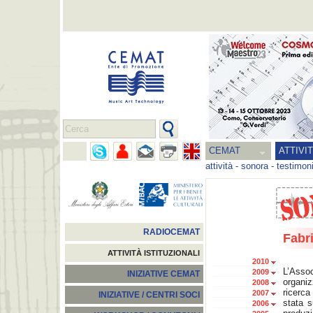
CEMAT
ATTIVI
attività
-
sonora
-
testimon
RADIOCEMAT
Fabri
ATTIVITÀ ISTITUZIONALI
2010
L’Assoc
2009
INIZIATIVE CEMAT
organiz
2008
ricerca
2007
INIZIATIVE / CENTRI SOCI
stata 
2006