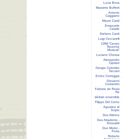
Lucia Bova
Massimo Buffetti
Antonio
Caggiano
Mauro Cardi
Emanuele
Casale
Stefano Cardi
Luigi Ceccarelli
CRM “Centro
Ricerche
Musicali”
Luciano Chessa
Alessandro
Cipriani
Giorgio Colombo
Taccani
Enrico Correggia
Giovanni
Costantini
Fabrizio de Rossi
Re
dèdalo ensemble
Filippo Del Corno
Agostino di
Scipio
Duo Alterno
Duo Attademo -
Gesualdi
Duo Morini -
Porta
Roberto