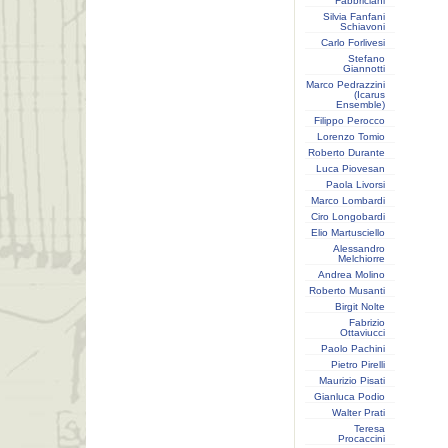
Fabbriciani
Silvia Fanfani
Schiavoni
Carlo Forlivesi
Stefano
Giannotti
Marco Pedrazzini
(Icarus
Ensemble)
Filippo Perocco
Lorenzo Tomio
Roberto Durante
Luca Piovesan
Paola Livorsi
Marco Lombardi
Ciro Longobardi
Elio Martusciello
Alessandro
Melchiorre
Andrea Molino
Roberto Musanti
Birgit Nolte
Fabrizio
Ottaviucci
Paolo Pachini
Pietro Pirelli
Maurizio Pisati
Gianluca Podio
Walter Prati
Teresa
Procaccini