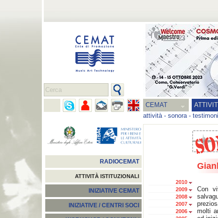
CEMAT
ATTIVI
attività
-
sonora
-
testimon
RADIOCEMAT
Gian
ATTIVITÀ ISTITUZIONALI
2010
Con vi
2009
INIZIATIVE CEMAT
salvag
2008
prezios
2007
INIZIATIVE / CENTRI SOCI
molti a
2006