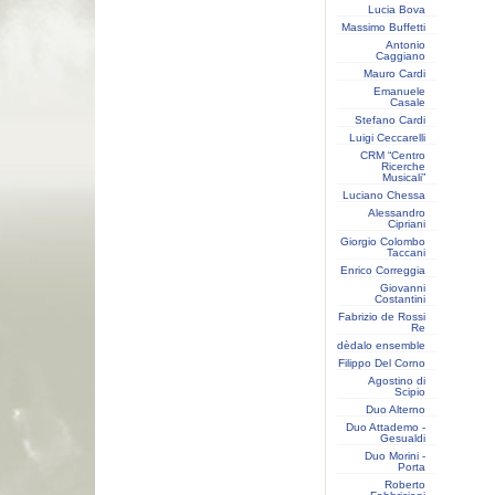
Lucia Bova
Massimo Buffetti
Antonio
Caggiano
Mauro Cardi
Emanuele
Casale
Stefano Cardi
Luigi Ceccarelli
CRM “Centro
Ricerche
Musicali”
Luciano Chessa
Alessandro
Cipriani
Giorgio Colombo
Taccani
Enrico Correggia
Giovanni
Costantini
Fabrizio de Rossi
Re
dèdalo ensemble
Filippo Del Corno
Agostino di
Scipio
Duo Alterno
Duo Attademo -
Gesualdi
Duo Morini -
Porta
Roberto