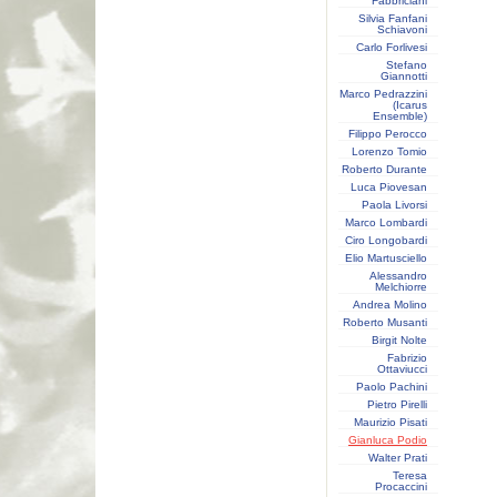
Fabbriciani
Silvia Fanfani
Schiavoni
Carlo Forlivesi
Stefano
Giannotti
Marco Pedrazzini
(Icarus
Ensemble)
Filippo Perocco
Lorenzo Tomio
Roberto Durante
Luca Piovesan
Paola Livorsi
Marco Lombardi
Ciro Longobardi
Elio Martusciello
Alessandro
Melchiorre
Andrea Molino
Roberto Musanti
Birgit Nolte
Fabrizio
Ottaviucci
Paolo Pachini
Pietro Pirelli
Maurizio Pisati
Gianluca Podio
Walter Prati
Teresa
Procaccini