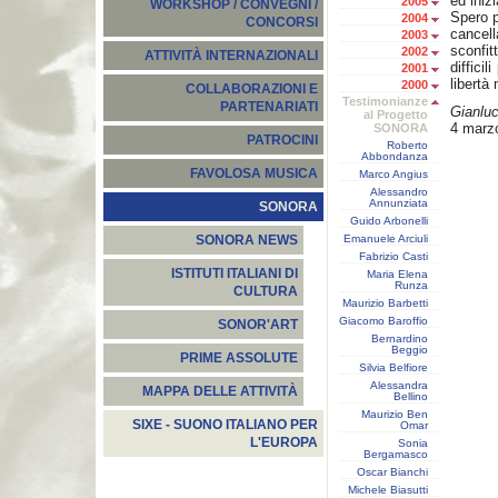
ed iniz
2005
WORKSHOP / CONVEGNI /
Spero 
2004
CONCORSI
cancell
2003
sconfit
2002
ATTIVITÀ INTERNAZIONALI
diffici
2001
libertà
2000
COLLABORAZIONI E
Testimonianze
PARTENARIATI
Gianlu
al Progetto
4 marz
SONORA
PATROCINI
Roberto
Abbondanza
FAVOLOSA MUSICA
Marco Angius
Alessandro
Annunziata
SONORA
Guido Arbonelli
Emanuele Arciuli
SONORA NEWS
Fabrizio Casti
ISTITUTI ITALIANI DI
Maria Elena
Runza
CULTURA
Maurizio Barbetti
Giacomo Baroffio
SONOR'ART
Bernardino
Beggio
PRIME ASSOLUTE
Silvia Belfiore
Alessandra
MAPPA DELLE ATTIVITÀ
Bellino
Maurizio Ben
SIXE - SUONO ITALIANO PER
Omar
L'EUROPA
Sonia
Bergamasco
Oscar Bianchi
Michele Biasutti