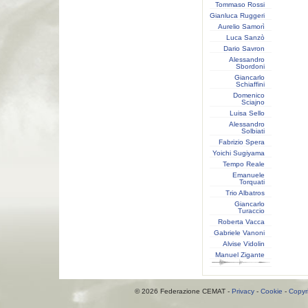
Tommaso Rossi
Gianluca Ruggeri
Aurelio Samorì
Luca Sanzò
Dario Savron
Alessandro
Sbordoni
Giancarlo
Schiaffini
Domenico
Sciajno
Luisa Sello
Alessandro
Solbiati
Fabrizio Spera
Yoichi Sugiyama
Tempo Reale
Emanuele
Torquati
Trio Albatros
Giancarlo
Turaccio
Roberta Vacca
Gabriele Vanoni
Alvise Vidolin
Manuel Zigante
© 2026 Federazione CEMAT -
Privacy
-
Cookie
-
Copyr