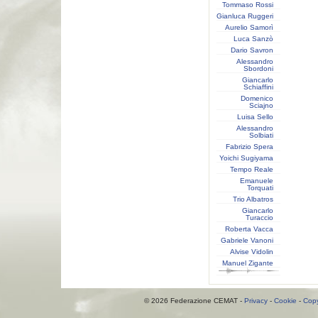
Tommaso Rossi
Gianluca Ruggeri
Aurelio Samorì
Luca Sanzò
Dario Savron
Alessandro
Sbordoni
Giancarlo
Schiaffini
Domenico
Sciajno
Luisa Sello
Alessandro
Solbiati
Fabrizio Spera
Yoichi Sugiyama
Tempo Reale
Emanuele
Torquati
Trio Albatros
Giancarlo
Turaccio
Roberta Vacca
Gabriele Vanoni
Alvise Vidolin
Manuel Zigante
© 2026 Federazione CEMAT -
Privacy
-
Cookie
-
Copy