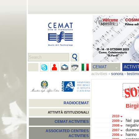
CEMAT
ACTIVI
activities
-
sonora
-
testim
RADIOCEMAT
Birgi
ATTIVITÀ ISTITUZIONALI
2010
Nel pan
2009
CEMAT ACTIVITIES
negati
2008
duramen
2007
ASSOCIATED CENTRES
hanno d
2006
ACTIVITIES