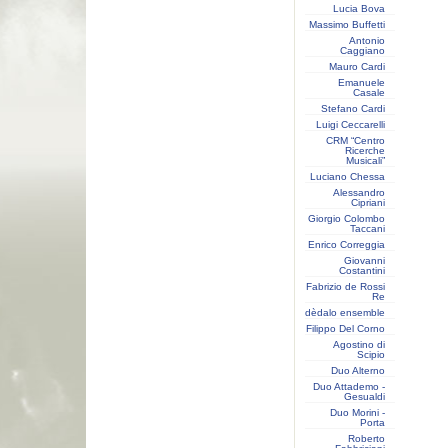
Lucia Bova
Massimo Buffetti
Antonio
Caggiano
Mauro Cardi
Emanuele
Casale
Stefano Cardi
Luigi Ceccarelli
CRM “Centro
Ricerche
Musicali”
Luciano Chessa
Alessandro
Cipriani
Giorgio Colombo
Taccani
Enrico Correggia
Giovanni
Costantini
Fabrizio de Rossi
Re
dèdalo ensemble
Filippo Del Corno
Agostino di
Scipio
Duo Alterno
Duo Attademo -
Gesualdi
Duo Morini -
Porta
Roberto