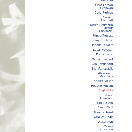
Fabbriciani
Silvia Fanfani
Schiavoni
Carlo Forlivesi
Stefano
Giannotti
Marco Pedrazzini
(Icarus
Ensemble)
Filippo Perocco
Lorenzo Tomio
Roberto Durante
Luca Piovesan
Paola Livorsi
Marco Lombardi
Ciro Longobardi
Elio Martusciello
Alessandro
Melchiorre
Andrea Molino
Roberto Musanti
Birgit Nolte
Fabrizio
Ottaviucci
Paolo Pachini
Pietro Pirelli
Maurizio Pisati
Gianluca Podio
Walter Prati
Teresa
Procaccini