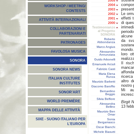
sostene
2005
composi
2004
WORKSHOP / MEETING/
present
2003
CONTESTS
Le orma
2002
effetti
2001
ATTIVITÀ INTERNAZIONALI
di ques
2000
irrime
Testimonianze
COLLABORAZIONI E
al Progetto
period
PARTENARIATI
SONORA
alcune 
Roberto
da sva
Abbondanza
PATRONAGES
sostener
Marco Angius
mondo.
FAVOLOSA MUSICA
Alessandro
loro o
Annunziata
realizza
Guido Arbonelli
SONORA
Il risc
Emanuele Arciuli
mancan
Fabrizio Casti
SONORA NEWS
affonda
Maria Elena
ricerc
Runza
ITALIAN CULTURE
altro d
Maurizio Barbetti
INSTITUTES
nostro 
Giacomo Baroffio
Mi au
Bernardino
SONOR'ART
incresc
Beggio
Silvia Belfiore
WORLD PREMIÈRE
Birgit N
Alessandra
13 febb
Bellino
MAPPA DELLE ATTIVITÀ
Maurizio Ben
Omar
SIXE - SUONO ITALIANO PER
Sonia
Bergamasco
L'EUROPA
Oscar Bianchi
Michele Biasutti