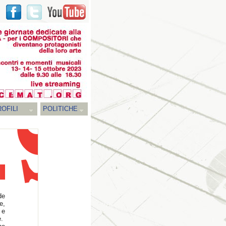
OFILI
POLITICHE
de
e,
 e
e.