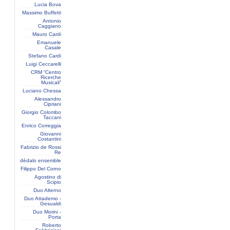
Lucia Bova
Massimo Buffetti
Antonio
Caggiano
Mauro Cardi
Emanuele
Casale
Stefano Cardi
Luigi Ceccarelli
CRM “Centro
Ricerche
Musicali”
Luciano Chessa
Alessandro
Cipriani
Giorgio Colombo
Taccani
Enrico Correggia
Giovanni
Costantini
Fabrizio de Rossi
Re
dèdalo ensemble
Filippo Del Corno
Agostino di
Scipio
Duo Alterno
Duo Attademo -
Gesualdi
Duo Morini -
Porta
Roberto