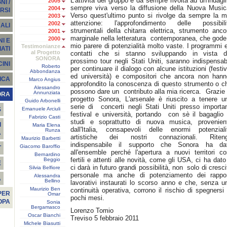
L'attività del gruppo è da sempre rivolta ad un'indagi
2005
I /
sempre viva verso la diffusione della Nuova Music
2004
RSI
Verso quest'ultimo punto si rivolge da sempre la m
2003
attenzione: l'approfondimento delle possibili
2002
ALI
strumentali della chitarra elettrica, strumento anco
2001
marginale nella letteratura contemporanea, che gode
2000
I E
mio parere di potenzialità molto vaste. I programmi e
Testimonianze
ATI
al Progetto
contatti che si stanno sviluppando in vista d
SONORA
prossimo tour negli Stati Uniti, saranno indispensabi
INI
Roberto
per continuare il dialogo con alcune istituzioni (festiv
Abbondanza
ed università) e compositori che ancora non han
ICA
Marco Angius
approfondito la conoscenza di questo strumento o c
Alessandro
possono dare un contributo alla mia ricerca. Grazie 
Annunziata
ORA
progetto Sonora, L'arsenale è riuscito a tenere u
Guido Arbonelli
serie di concerti negli Stati Uniti presso importan
Emanuele Arciuli
S
festival e università, portando con sè il bagaglio 
Fabrizio Casti
studi e soprattutto di nuova musica, provenien
I
Maria Elena
dall'Italia, consapevoli delle enormi potenziali
Runza
A
artistiche dei nostri connazionali. Riten
Maurizio Barbetti
indispensabile il supporto che Sonora ha da
Giacomo Baroffio
T
all'ensemble perché l'apertura a nuovi territori co
Bernardino
fertili e attenti alle novità, come gli USA, ci ha dato
Beggio
E
ci darà in futuro grandi possibilità, non solo di cresci
Silvia Belfiore
personale ma anche di potenziamento dei rappor
Alessandra
À
Bellino
lavorativi instaurati lo scorso anno e che, senza u
Maurizio Ben
continuità operativa, corrono il rischio di spegnersi 
PER
Omar
pochi mesi.
OPA
Sonia
Bergamasco
Lorenzo Tomio
Oscar Bianchi
Treviso 5 febbraio 2011
Michele Biasutti