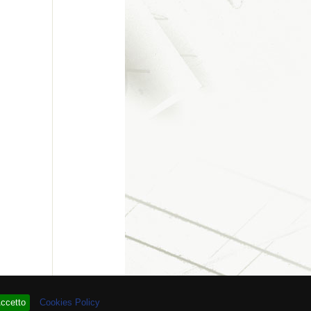
re # 93.918.280
ccetto
Cookies Policy