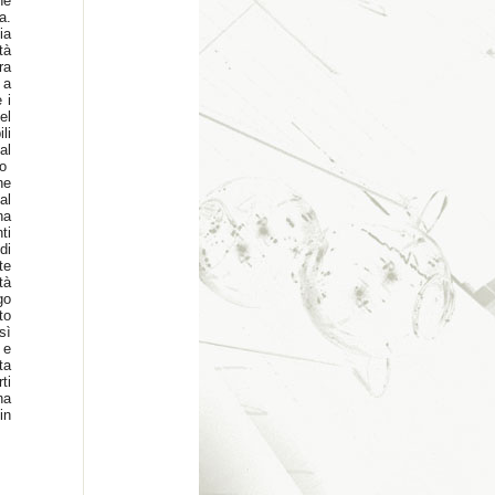
ne
a.
ia
tà
ra
 a
 i
el
li
al
no
he
al
na
ti
di
te
tà
go
to
sì
 e
ta
ti
na
in