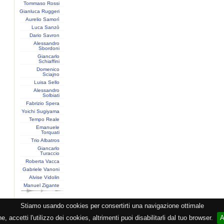
Tommaso Rossi
Gianluca Ruggeri
Aurelio Samorì
Luca Sanzò
Dario Savron
Alessandro
Sbordoni
Giancarlo
Schiaffini
Domenico
Sciajno
Luisa Sello
Alessandro
Solbiati
Fabrizio Spera
Yoichi Sugiyama
Tempo Reale
Emanuele
Torquati
Trio Albatros
Giancarlo
Turaccio
Roberta Vacca
Gabriele Vanoni
Alvise Vidolin
Manuel Zigante
Stiamo usando cookies per consertirti una navigazione ottimale
zione CEMAT -
Privacy
-
Cookie
-
Copyright
- PI 05362381005 - Lic. SIAE 2552/1/2523 - Visitato
 accetti l'utilizzo dei cookies, altrimenti puoi disabilitarli dal tuo browser.
A