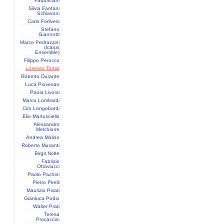
Fabbriciani
Silvia Fanfani
Schiavoni
Carlo Forlivesi
Stefano
Giannotti
Marco Pedrazzini
(Icarus
Ensemble)
Filippo Perocco
Lorenzo Tomio
Roberto Durante
Luca Piovesan
Paola Livorsi
Marco Lombardi
Ciro Longobardi
Elio Martusciello
Alessandro
Melchiorre
Andrea Molino
Roberto Musanti
Birgit Nolte
Fabrizio
Ottaviucci
Paolo Pachini
Pietro Pirelli
Maurizio Pisati
Gianluca Podio
Walter Prati
Teresa
Procaccini