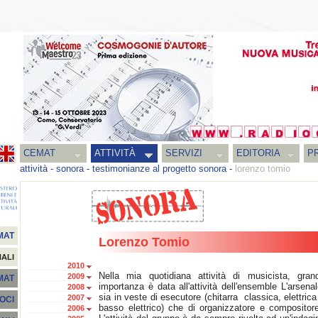
CEMAT
ATTIVITÀ
SERVIZI
EDITORIA
PR
attività
-
sonora
-
testimonianze al progetto sonora
-
lorenzo tomio
MAT
Lorenzo Tomio
NALI
2010
Nella mia quotidiana attività di musicista, gran
2009
EMAT
importanza è data all'attività dell'ensemble L'arsenal
2008
sia in veste di esecutore (chitarra classica, elettrica
2007
SOCI
basso elettrico) che di organizzatore e compositor
2006