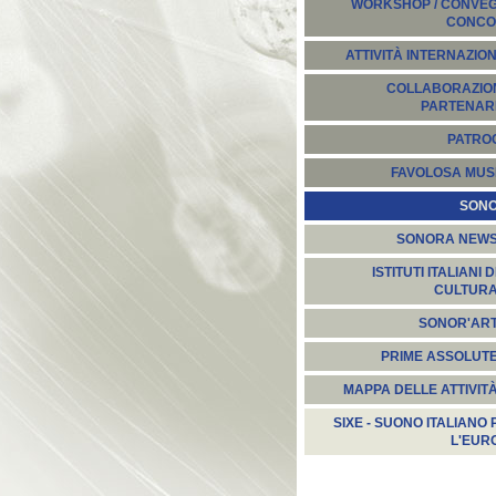
WORKSHOP / CONVEGN
CONCO
ATTIVITÀ INTERNAZION
COLLABORAZION
PARTENARI
PATROC
FAVOLOSA MUS
SON
SONORA NEW
ISTITUTI ITALIANI D
CULTUR
SONOR'AR
PRIME ASSOLUT
MAPPA DELLE ATTIVIT
SIXE - SUONO ITALIANO 
L'EUR