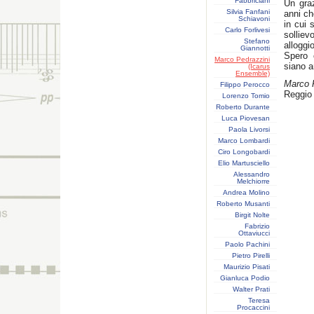
Fabbriciani
Un graz
Silvia Fanfani
anni ch
Schiavoni
in cui 
Carlo Forlivesi
solliev
Stefano
alloggio
Giannotti
Spero 
Marco Pedrazzini
siano a
(Icarus
Ensemble)
Marco 
Filippo Perocco
Reggio 
Lorenzo Tomio
Roberto Durante
Luca Piovesan
Paola Livorsi
Marco Lombardi
Ciro Longobardi
Elio Martusciello
Alessandro
Melchiorre
Andrea Molino
Roberto Musanti
Birgit Nolte
Fabrizio
Ottaviucci
Paolo Pachini
Pietro Pirelli
Maurizio Pisati
Gianluca Podio
Walter Prati
Teresa
Procaccini