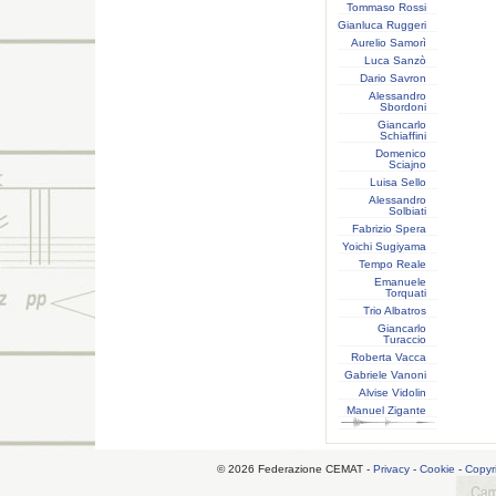
Tommaso Rossi
Gianluca Ruggeri
Aurelio Samorì
Luca Sanzò
Dario Savron
Alessandro
Sbordoni
Giancarlo
Schiaffini
Domenico
Sciajno
Luisa Sello
Alessandro
Solbiati
Fabrizio Spera
Yoichi Sugiyama
Tempo Reale
Emanuele
Torquati
Trio Albatros
Giancarlo
Turaccio
Roberta Vacca
Gabriele Vanoni
Alvise Vidolin
Manuel Zigante
© 2026 Federazione CEMAT -
Privacy
-
Cookie
-
Copyr