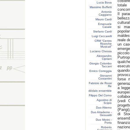
coster
Lucia Bova
totale
Massimo Buffetti
concorr
Antonio
Il par
Caggiano
bellez
Mauro Cardi
cultura
Emanuele
si man
Casale
popol
Stefano Cardi
maldes
Luigi Ceccarelli
reale d
CRM “Centro
Ricerche
un caso
Musicali”
emerge
Luciano Chessa
piccolo 
Alessandro
Purtrop
Cipriani
qualch
Giorgio Colombo
esecuto
Taccani
quando 
Enrico Correggia
provoc
Giovanni
Costantini
forse 
generaz
Fabrizio de Rossi
Re
a legge
dèdalo ensemble
europ
Filippo Del Corno
collabo
Agostino di
(vedi 
Scipio
progett
Duo Alterno
(Parigi
Duo Attademo -
di Sto
Gesualdi
ensemb
Duo Morini -
finanzi
Porta
naziona
Roberto