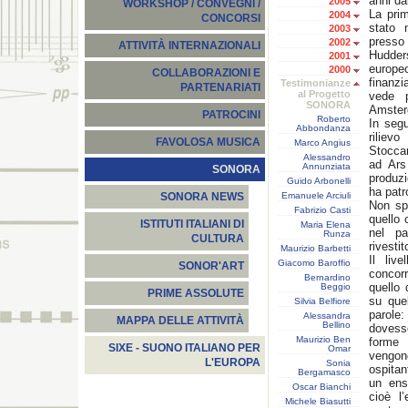
anni da
2005
WORKSHOP / CONVEGNI /
La prim
2004
CONCORSI
stato 
2003
presso
2002
ATTIVITÀ INTERNAZIONALI
Hudder
2001
europeo
2000
COLLABORAZIONI E
finanzi
Testimonianze
PARTENARIATI
al Progetto
vede 
SONORA
Amsterd
PATROCINI
Roberto
In segu
Abbondanza
rilievo
FAVOLOSA MUSICA
Marco Angius
Stocca
Alessandro
ad Ars
Annunziata
SONORA
produz
Guido Arbonelli
ha patr
Emanuele Arciuli
SONORA NEWS
Non spe
Fabrizio Casti
quello 
ISTITUTI ITALIANI DI
Maria Elena
nel pa
Runza
CULTURA
rivestit
Maurizio Barbetti
Il liv
Giacomo Baroffio
SONOR'ART
concorr
Bernardino
quello 
Beggio
PRIME ASSOLUTE
su quel
Silvia Belfiore
parole
Alessandra
MAPPA DELLE ATTIVITÀ
Bellino
dovesse
Maurizio Ben
forme 
SIXE - SUONO ITALIANO PER
Omar
vengono
L'EUROPA
Sonia
ospitan
Bergamasco
un ens
Oscar Bianchi
cioè l
Michele Biasutti