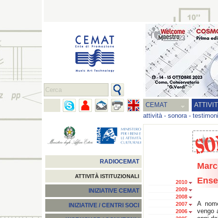
CEMAT
ATTIVI
attività
-
sonora
-
testimon
RADIOCEMAT
Marc
ATTIVITÀ ISTITUZIONALI
Ense
2010
2009
INIZIATIVE CEMAT
2008
A nome
2007
INIZIATIVE / CENTRI SOCI
vengo a
2006