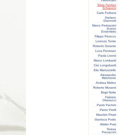
Fabbriciani
Silvia Fanfani
Schiavoni
Carlo Forlivesi
Stefano
Giannotti
Marco Pedrazzini
(Icarus
Ensemble)
Filippo Perocco
Lorenzo Tomio
Roberto Durante
Luca Piovesan
Paola Livorsi
Marco Lombardi
Ciro Longobardi
Elio Martusciello
Alessandro
Melchiorre
Andrea Molino
Roberto Musanti
Birgit Nolte
Fabrizio
Ottaviucci
Paolo Pachini
Pietro Pirelli
Maurizio Pisati
Gianluca Podio
Walter Prati
Teresa
Procaccini