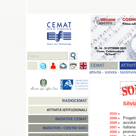
CEMAT
ATTIVI
attività
-
sonora
-
testimon
RADIOCEMAT
Silvi
ATTIVITÀ ISTITUZIONALI
2010
Proge
2009
INIZIATIVE CEMAT
assolut
2008
italia
2007
INIZIATIVE / CENTRI SOCI
promoss
2006