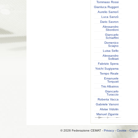
Tommaso Rossi
Gianluca Ruggeri
Aurelio Samorì
Luca Sanzò
Dario Savron
Alessandro
Sbordoni
Giancarlo
Schiaffini
Domenico
Sciajno
Luisa Sello
Alessandro
Solbiati
Fabrizio Spera
Yoichi Sugiyama
Tempo Reale
Emanuele
Torquati
Trio Albatros
Giancarlo
Turaccio
Roberta Vacca
Gabriele Vanoni
Alvise Vidolin
Manuel Zigante
© 2026 Federazione CEMAT -
Privacy
-
Cookie
-
Copyr