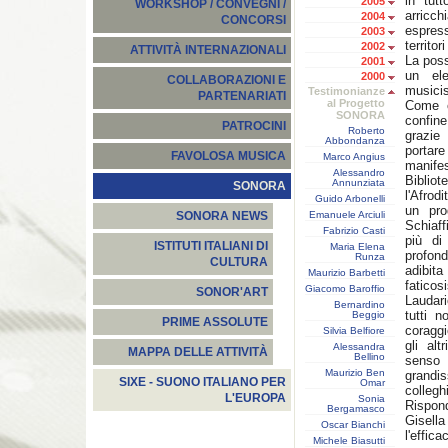
in tut
2005
WORKSHOP / CONVEGNI /
arricch
2004
CONCORSI
espress
2003
territo
2002
ATTIVITÀ INTERNAZIONALI
La possi
2001
un ele
2000
COLLABORAZIONI E
musicis
Testimonianze
PARTENARIATI
al Progetto
Come c
SONORA
confine
PATROCINI
Roberto
grazie
Abbondanza
portar
FAVOLOSA MUSICA
Marco Angius
manife
Alessandro
Bibliot
Annunziata
SONORA
l'Afrod
Guido Arbonelli
un pro
Emanuele Arciuli
SONORA NEWS
Schiaff
Fabrizio Casti
più di
ISTITUTI ITALIANI DI
Maria Elena
profon
Runza
CULTURA
adibita
Maurizio Barbetti
faticos
Giacomo Baroffio
SONOR'ART
Laudari
Bernardino
tutti n
Beggio
PRIME ASSOLUTE
coragg
Silvia Belfiore
gli al
Alessandra
MAPPA DELLE ATTIVITÀ
Bellino
senso 
Maurizio Ben
grandi
SIXE - SUONO ITALIANO PER
Omar
colleghi
L'EUROPA
Sonia
Rispon
Bergamasco
Gisella
Oscar Bianchi
l'effic
Michele Biasutti