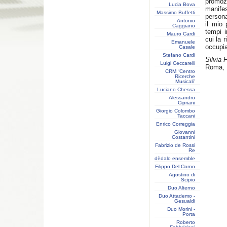
promozi
Lucia Bova
manife
Massimo Buffetti
persona
Antonio
il mio 
Caggiano
tempi i
Mauro Cardi
cui la r
Emanuele
occupia
Casale
Stefano Cardi
Silvia 
Luigi Ceccarelli
Roma, 1
CRM “Centro
Ricerche
Musicali”
Luciano Chessa
Alessandro
Cipriani
Giorgio Colombo
Taccani
Enrico Correggia
Giovanni
Costantini
Fabrizio de Rossi
Re
dèdalo ensemble
Filippo Del Corno
Agostino di
Scipio
Duo Alterno
Duo Attademo -
Gesualdi
Duo Morini -
Porta
Roberto