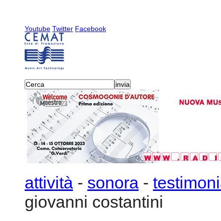
Youtube
Twitter
Facebook
attività
-
sonora
-
testimon
giovanni costantini