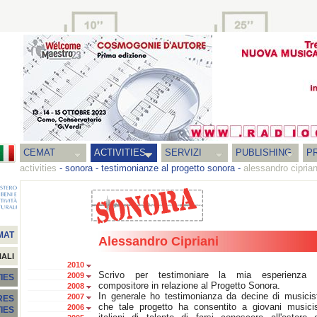
CEMAT
ACTIVITIES
SERVIZI
PUBLISHING
P
activities
-
sonora
-
testimonianze al progetto sonora
-
alessandro ciprian
MAT
Alessandro Cipriani
NALI
2010
Scrivo per testimoniare la mia esperienza 
2009
IES
compositore in relazione al Progetto Sonora.
2008
In generale ho testimonianza da decine di musicist
2007
RES
che tale progetto ha consentito a giovani musicis
2006
TIES