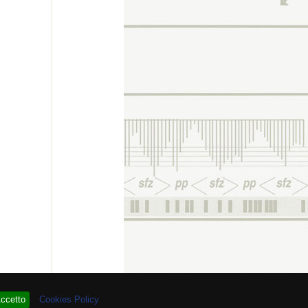
 # 93.957.924
ccetto
Cookies Policy