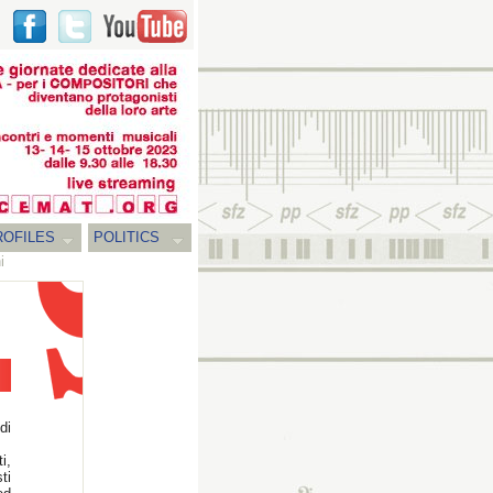
ROFILES
POLITICS
i
di
i,
ti