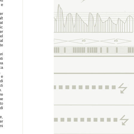
ed
 e
er
lt
at
ic
er
el
al
te
ri
ti
na
ca
.
 e
di
ti
o.
re
be
to
di
e,
er
ni