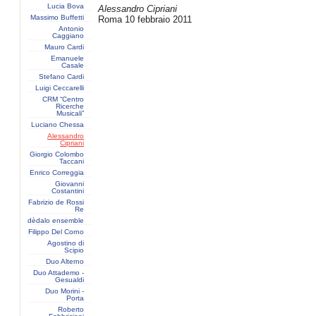
Lucia Bova
Alessandro Cipriani
Massimo Buffetti
Roma 10 febbraio 2011
Antonio
Caggiano
Mauro Cardi
Emanuele
Casale
Stefano Cardi
Luigi Ceccarelli
CRM “Centro
Ricerche
Musicali”
Luciano Chessa
Alessandro
Cipriani
Giorgio Colombo
Taccani
Enrico Correggia
Giovanni
Costantini
Fabrizio de Rossi
Re
dèdalo ensemble
Filippo Del Corno
Agostino di
Scipio
Duo Alterno
Duo Attademo -
Gesualdi
Duo Morini -
Porta
Roberto