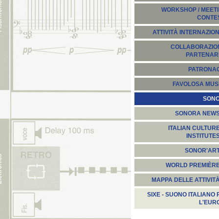
WORKSHOP / MEETI
CONTE
ATTIVITÀ INTERNAZION
COLLABORAZION
PARTENARI
PATRONA
FAVOLOSA MUS
SON
SONORA NEW
ITALIAN CULTUR
INSTITUTE
SONOR'AR
WORLD PREMIÈR
MAPPA DELLE ATTIVIT
SIXE - SUONO ITALIANO 
L'EUR