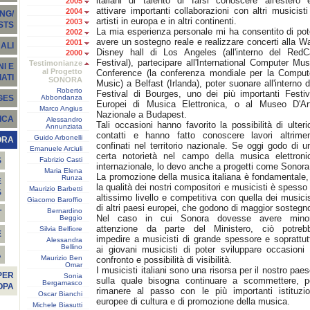
italiani di talento di farsi conoscere all'estero 
2005
attivare importanti collaborazioni con altri musicisti
2004
NG/
artisti in europa e in altri continenti.
2003
STS
La mia esperienza personale mi ha consentito di pot
2002
avere un sostegno reale e realizzare concerti alla Wa
2001
ALI
Disney hall di Los Angeles (all'interno del RedC
2000
Festival), partecipare all'International Computer Mus
Testimonianze
I E
al Progetto
Conference (la conferenza mondiale per la Comput
ATI
SONORA
Music) a Belfast (Irlanda), poter suonare all'interno d
Roberto
Festival di Bourges, uno dei più importanti Festiv
Abbondanza
GES
Europei di Musica Elettronica, o al Museo D'Ar
Marco Angius
Nazionale a Budapest.
ICA
Alessandro
Tali occasioni hanno favorito la possibilità di ulterio
Annunziata
contatti e hanno fatto conoscere lavori altrimen
Guido Arbonelli
ORA
confinati nel territorio nazionale. Se oggi godo di u
Emanuele Arciuli
certa notorietà nel campo della musica elettroni
Fabrizio Casti
S
internazionale, lo devo anche a progetti come Sonora
Maria Elena
La promozione della musica italiana è fondamentale,
Runza
E
la qualità dei nostri compositori e musicisti è spesso 
Maurizio Barbetti
S
altissimo livello e competitiva con quella dei musicis
Giacomo Baroffio
di altri paesi europei, che godono di maggior sostegn
Bernardino
T
Nel caso in cui Sonora dovesse avere mino
Beggio
attenzione da parte del Ministero, ciò potreb
Silvia Belfiore
E
impedire a musicisti di grande spessore e soprattut
Alessandra
Bellino
ai giovani musicisti di poter sviluppare occasioni 
À
Maurizio Ben
confronto e possibilità di visibilità.
Omar
I musicisti italiani sono una risorsa per il nostro paes
PER
Sonia
sulla quale bisogna continuare a scommettere, p
Bergamasco
OPA
rimanere al passo con le più importanti istituzio
Oscar Bianchi
europee di cultura e di promozione della musica.
Michele Biasutti