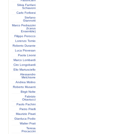
Fabbriciani
Silvia Fanfani
Schiavoni
Carlo Forlivesi
Stefano
Giannotti
Marco Pedrazzini
(Icarus
Ensemble)
Filippo Perocco
Lorenzo Tomio
Roberto Durante
Luca Piovesan
Paola Livorsi
Marco Lombardi
Ciro Longobardi
Elio Martusciello
Alessandro
Melchiorre
Andrea Molino
Roberto Musanti
Birgit Nolte
Fabrizio
Ottaviucci
Paolo Pachini
Pietro Pirelli
Maurizio Pisati
Gianluca Podio
Walter Prati
Teresa
Procaccini