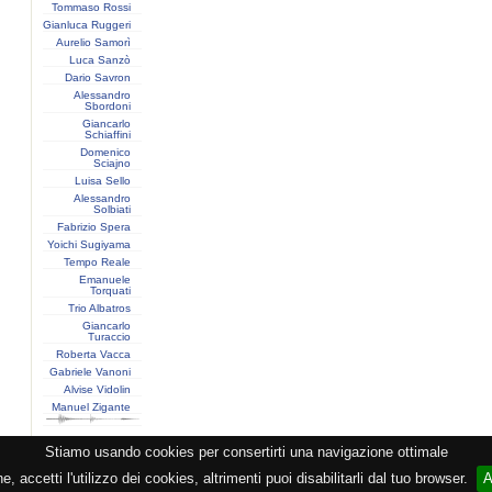
Tommaso Rossi
Gianluca Ruggeri
Aurelio Samorì
Luca Sanzò
Dario Savron
Alessandro
Sbordoni
Giancarlo
Schiaffini
Domenico
Sciajno
Luisa Sello
Alessandro
Solbiati
Fabrizio Spera
Yoichi Sugiyama
Tempo Reale
Emanuele
Torquati
Trio Albatros
Giancarlo
Turaccio
Roberta Vacca
Gabriele Vanoni
Alvise Vidolin
Manuel Zigante
Stiamo usando cookies per consertirti una navigazione ottimale
razione CEMAT -
Privacy
-
Cookie
-
Copyright
- PI 05362381005 - Lic. SIAE 2552/1/2523 - Visitor
 accetti l'utilizzo dei cookies, altrimenti puoi disabilitarli dal tuo browser.
A