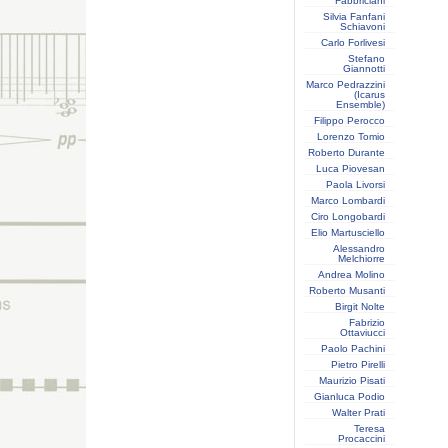
Fabbriciani
Silvia Fanfani
Schiavoni
Carlo Forlivesi
Stefano
Giannotti
Marco Pedrazzini
(Icarus
Ensemble)
Filippo Perocco
Lorenzo Tomio
Roberto Durante
Luca Piovesan
Paola Livorsi
Marco Lombardi
Ciro Longobardi
Elio Martusciello
Alessandro
Melchiorre
Andrea Molino
Roberto Musanti
Birgit Nolte
Fabrizio
Ottaviucci
Paolo Pachini
Pietro Pirelli
Maurizio Pisati
Gianluca Podio
Walter Prati
Teresa
Procaccini