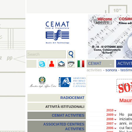
CEMAT
ACTIVI
activities
-
sonora
-
testim
RADIOCEMAT
Maur
ATTIVITÀ ISTITUZIONALI
2010
Ho pa
2009
CEMAT ACTIVITIES
inizia
2008
anni, i
2007
ASSOCIATED CENTRES
cui fac
2006
ACTIVITIES