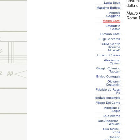
sostenu
Lucia Bova
della c
Massimo Buffetti
Antonio
Mauro 
Caggiano
Roma 1
Mauro Cardi
Emanuele
Casale
Stefano Cardi
Luigi Ceccarelli
CRM “Centro
Ricerche
Musicali”
Luciano Chessa
Alessandro
Cipriani
Giorgio Colombo
Taccani
Enrico Correggia
Giovanni
Costantini
Fabrizio de Rossi
Re
dèdalo ensemble
Filippo Del Corno
Agostino di
Scipio
Duo Alterno
Duo Attademo -
Gesualdi
Duo Morini -
Porta
Roberto