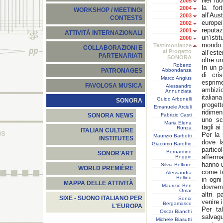
Nei luo
2005
la for
2004
WORKSHOP / MEETING/
all’Aus
2003
CONTESTS
europe
2002
reput
2001
ATTIVITÀ INTERNAZIONALI
un’isti
2000
mondo s
Testimonianze
COLLABORAZIONI E
al Progetto
all’est
PARTENARIATI
SONORA
oltre un
Roberto
In un 
Abbondanza
PATRONAGES
di cri
Marco Angius
esprim
FAVOLOSA MUSICA
Alessandro
ambizi
Annunziata
italia
Guido Arbonelli
SONORA
progett
Emanuele Arciuli
ridimen
Fabrizio Casti
SONORA NEWS
uno sc
Maria Elena
tagli ai
Runza
ITALIAN CULTURE
Per la 
Maurizio Barbetti
INSTITUTES
dove l
Giacomo Baroffio
partico
Bernardino
SONOR'ART
afferm
Beggio
hanno u
Silvia Belfiore
WORLD PREMIÈRE
come te
Alessandra
Bellino
in ogni
MAPPA DELLE ATTIVITÀ
Maurizio Ben
dovremm
Omar
altri 
SIXE - SUONO ITALIANO PER
Sonia
venire 
Bergamasco
L'EUROPA
Per ta
Oscar Bianchi
salvag
Michele Biasutti