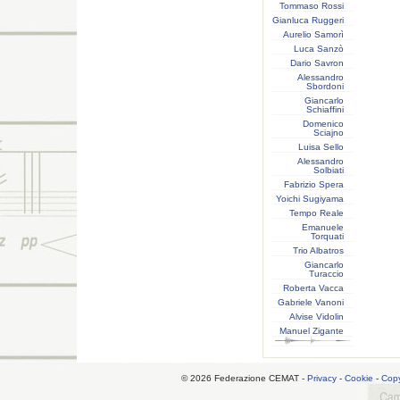
Tommaso Rossi
Gianluca Ruggeri
Aurelio Samorì
Luca Sanzò
Dario Savron
Alessandro
Sbordoni
Giancarlo
Schiaffini
Domenico
Sciajno
Luisa Sello
Alessandro
Solbiati
Fabrizio Spera
Yoichi Sugiyama
Tempo Reale
Emanuele
Torquati
Trio Albatros
Giancarlo
Turaccio
Roberta Vacca
Gabriele Vanoni
Alvise Vidolin
Manuel Zigante
© 2026 Federazione CEMAT -
Privacy
-
Cookie
-
Copy