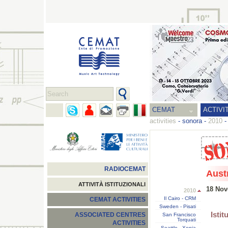
CEMAT
ACTIVI
activities
-
sonora
-
2010
RADIOCEMAT
Aust
ATTIVITÀ ISTITUZIONALI
18 Nov
2010
Il Cairo - CRM
CEMAT ACTIVITIES
Sweden - Pisati
Istit
ASSOCIATED CENTRES
San Francisco
Torquati
ACTIVITIES
Seattle - Xenia