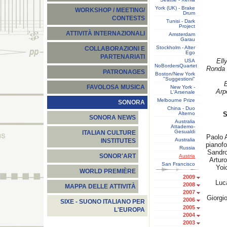
York (UK) - Brake
WORKSHOP / MEETING/
Drum
CONTESTS
Tunisi - Dark
Project
ATTIVITÀ INTERNAZIONALI
Amsterdam
Garau
Stockholm - Alter
COLLABORAZIONI E
Ego
PARTENARIATI
Ell
USA
NoBordersQuartet
Ronda
PATRONAGES
Boston/New York
"Suggestioni"
FAVOLOSA MUSICA
New York -
Arp
L'Arsenale
Melbourne Prize
SONORA
China - Duo
Alterno
S
SONORA NEWS
Australia
Attademo-
Gesualdi
ITALIAN CULTURE
Paolo 
Australia
INSTITUTES
pianofo
Russia
Sandro
SONOR'ART
Austria
Artur
San Francisco
Yoi
WORLD PREMIÈRE
2009
Luc
2008
MAPPA DELLE ATTIVITÀ
2007
Giorgi
2006
SIXE - SUONO ITALIANO PER
2005
L'EUROPA
2004
2003