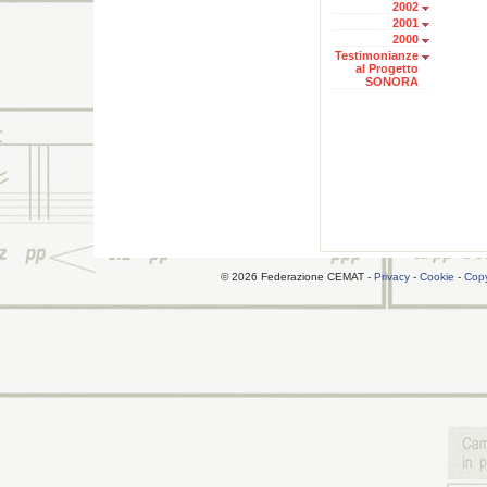
2002
2001
2000
Testimonianze
al Progetto
SONORA
© 2026 Federazione CEMAT -
Privacy
-
Cookie
-
Copy