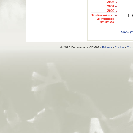
2002
2001
2000
Testimonianze
1. 
al Progetto
SONORA
www.yo
© 2026 Federazione CEMAT -
Privacy
-
Cookie
-
Copy