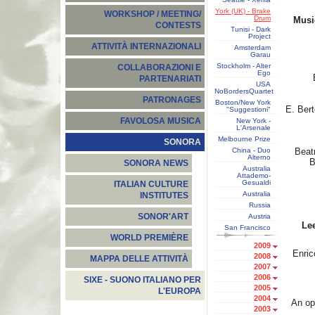
York (UK) - Brake
WORKSHOP / MEETING/
Drum
Musi
CONTESTS
Tunisi - Dark
Project
ATTIVITÀ INTERNAZIONALI
Amsterdam
Garau
Stockholm - Alter
COLLABORAZIONI E
Ego
PARTENARIATI
USA
NoBordersQuartet
PATRONAGES
Boston/New York
E. Berte
"Suggestioni"
FAVOLOSA MUSICA
New York -
L'Arsenale
Melbourne Prize
SONORA
China - Duo
Beatr
Alterno
B
SONORA NEWS
Australia
Attademo-
Gesualdi
ITALIAN CULTURE
Australia
INSTITUTES
Russia
SONOR'ART
Austria
Lee
San Francisco
WORLD PREMIÈRE
2009
Enric
2008
MAPPA DELLE ATTIVITÀ
2007
2006
SIXE - SUONO ITALIANO PER
2005
L'EUROPA
2004
An op
2003