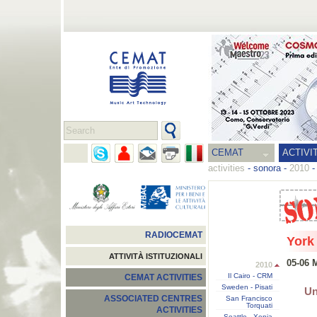
CEMAT
ACTIVI
activities
-
sonora
-
2010
RADIOCEMAT
York
ATTIVITÀ ISTITUZIONALI
05-06 
2010
Il Cairo - CRM
CEMAT ACTIVITIES
Sweden - Pisati
Un
ASSOCIATED CENTRES
San Francisco
Torquati
ACTIVITIES
Seattle - Xenia