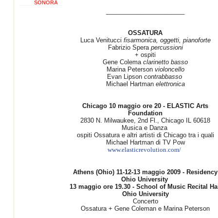
SONORA
_______________________
OSSATURA
Luca Venitucci
fisarmonica, oggetti, pianoforte
Fabrizio Spera
percussioni
+ ospiti
Gene Colema
clarinetto basso
Marina Peterson
violoncello
Evan Lipson
contrabbasso
Michael Hartman
elettronica
Chicago 10 maggio ore 20 - ELASTIC Arts
Foundation
2830 N. Milwaukee, 2nd Fl., Chicago IL 60618
Musica e Danza
ospiti Ossatura e altri artisti di Chicago tra i quali
Michael Hartman di TV Pow
www.elasticrevolution.com/
Athens (Ohio) 11-12-13 maggio 2009 - Residency
Ohio University
13 maggio ore 19.30 - School of Music Recital Ha
Ohio University
Concerto
Ossatura + Gene Coleman e Marina Peterson