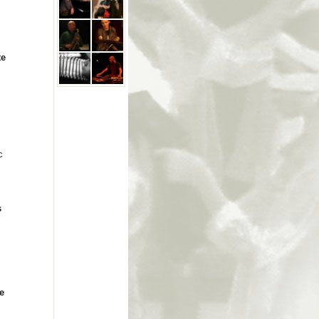
te
.
c
s
e