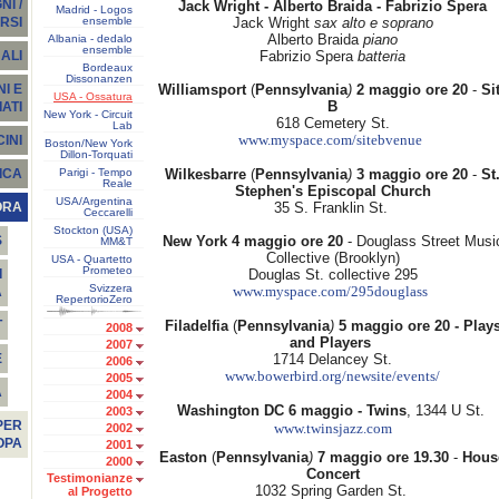
I /
Jack Wright - Alberto Braida - Fabrizio Spera
Madrid - Logos
ensemble
Jack Wright
sax alto e soprano
RSI
Alberto Braida
piano
Albania - dedalo
ensemble
Fabrizio Spera
batteria
ALI
Bordeaux
Dissonanzen
Williamsport
(
Pennsylvania
)
2 maggio ore 20
-
Si
I E
USA - Ossatura
B
ATI
New York - Circuit
618 Cemetery St.
Lab
www.myspace.com/sitebvenue
INI
Boston/New York
Dillon-Torquati
Parigi - Tempo
Wilkesbarre
(
Pennsylvania
)
3 maggio ore 20
-
St
ICA
Reale
Stephen's Episcopal Church
USA/Argentina
35 S. Franklin St.
ORA
Ceccarelli
Stockton (USA)
New York 4 maggio ore 20
- Douglass Street Musi
S
MM&T
Collective
(Brooklyn)
USA - Quartetto
Prometeo
Douglas St. collective 295
I
Svizzera
www.myspace.com/295douglass
A
RepertorioZero
Filadelfia
(
Pennsylvania
)
5 maggio ore 20 - Play
T
2008
and Players
2007
1714 Delancey St.
E
2006
www.bowerbird.org/newsite/events/
2005
À
2004
Washington DC 6 maggio
- Twins
, 1344 U St.
2003
PER
2002
www.twinsjazz.com
OPA
2001
Easton
(
Pennsylvania
)
7 maggio ore 19.30
-
Hous
2000
Concert
Testimonianze
1032 Spring Garden St.
al Progetto