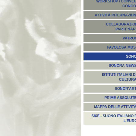
WORKSHOP / CONVEGN
CONCO
ATTIVITÀ INTERNAZION
COLLABORAZION
PARTENARI
PATROC
FAVOLOSA MUS
SON
SONORA NEW
ISTITUTI ITALIANI D
CULTUR
SONOR'AR
PRIME ASSOLUT
MAPPA DELLE ATTIVIT
SIXE - SUONO ITALIANO 
L'EUR