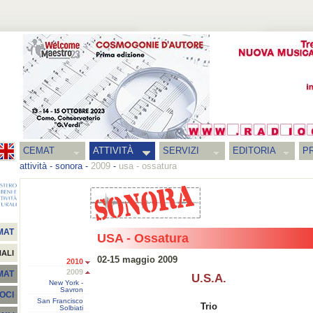
CEMAT
ATTIVITÀ
SERVIZI
EDITORIA
PR
attività
-
sonora
-
2009
-
usa - ossatura
MAT
USA - Ossatura
NALI
02-15 maggio 2009
2010
2009
EMAT
U.S.A.
New York -
Savron
SOCI
San Francisco
Trio
Solbiati