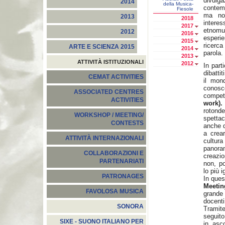
divul
2014
della Musica-
contem
Fiesole
ma non
2013
2018
interes
2017
etnomu
2012
2016
esperi
2015
ricerc
ARTE E SCIENZA 2015
2014
parola.
2013
ATTIVITÀ ISTITUZIONALI
2012
In part
dibatti
CEMAT ACTIVITIES
il mon
conosce
ASSOCIATED CENTRES
compe
ACTIVITIES
work).
rotond
WORKSHOP / MEETING/
spetta
CONTESTS
anche d
a crear
ATTIVITÀ INTERNAZIONALI
cultur
panoram
COLLABORAZIONI E
creazio
PARTENARIATI
non, p
lo più i
PATRONAGES
In ques
Meetin
FAVOLOSA MUSICA
grande 
docenti
SONORA
Tramite
seguito
SIXE - SUONO ITALIANO PER
in asc