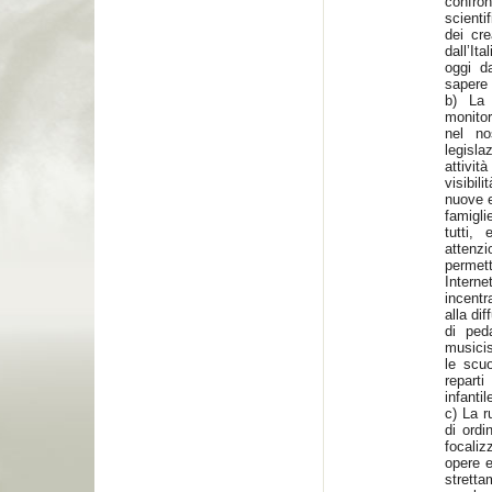
confro
scienti
dei cre
dall’It
oggi d
sapere d
b) La
monitor
nel no
legisla
attivit
visibi
nuove e
famigli
tutti,
attenz
permett
Intern
incentr
alla dif
di peda
musicis
le scu
reparti
infantil
c) La r
di ordi
focaliz
opere e
stretta