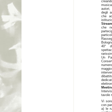
creando
musical
autori,
degli a
che ac
istit
Stream
che no
parteci
partic
Rasseg
Bologna
40° de
spetta
rarissim
Un Par
Conser
numerosi
maggio
interve
dibatti
dedica
elett
Meetin
Intervi
tavole 
Vi sono
con par
a) le 