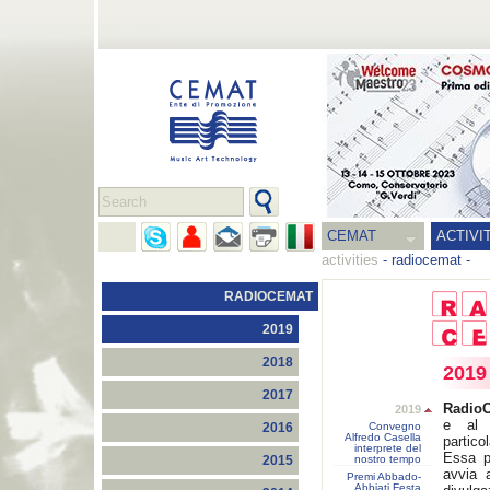
CEMAT
ACTIVI
activities
-
radiocemat
-
RADIOCEMAT
2019
2018
2019
2017
Radio
2019
e al 
Convegno
2016
Alfredo Casella
partico
interprete del
Essa p
nostro tempo
2015
avvia 
Premi Abbado-
Abbiati Festa