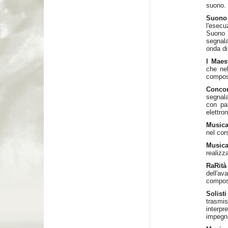
suono.
Suono
l'esec
Suono
segnala
onda di
I Maes
che nel
compos
Concor
segnala
con par
elettron
Musica
nel cor
Musica
realizz
RaRità
dell'av
composi
Solist
trasmi
interpr
impegna