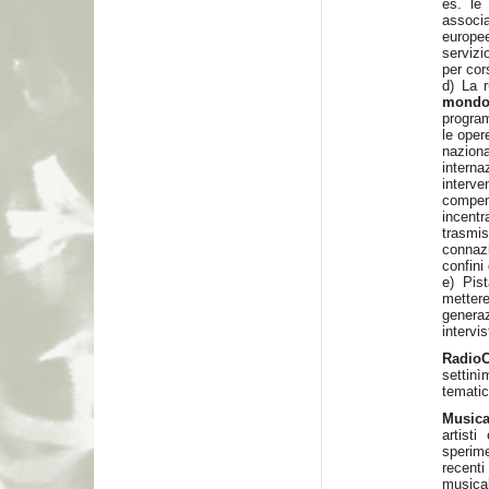
es. le 
associ
europee
servizi
per cor
d) La 
mond
progra
le oper
naziona
intern
interv
compend
incentr
trasmi
connazi
confini
e) Pis
mettere
generaz
intervi
Radi
settin
tematic
Musica
artisti
sperim
recenti
musica