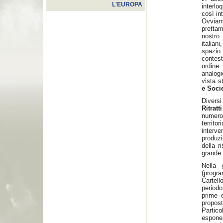
L'EUROPA
interlo
così in
Ovviam
prettam
nostro
italian
spazio
contes
ordine 
analogi
vista s
e Socie
Divers
Ritratti
numero
territor
interve
produzi
della r
grande 
Nella 
(progr
Cartell
periodo
prime e
propost
Partico
espone