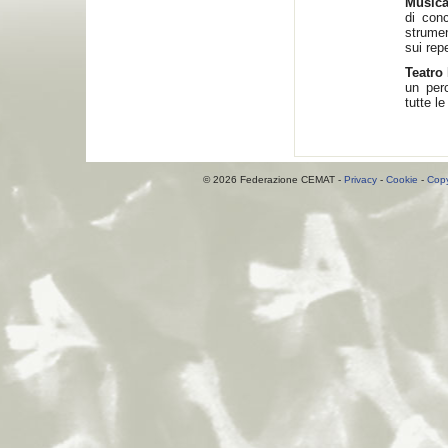
Music
di conc
strumen
sui repe
Teatro
un per
tutte le
© 2026 Federazione CEMAT -
Privacy
-
Cookie
-
Copy