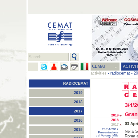
CEMAT
ACTIVI
activities
-
radiocemat
-
20
RADIOCEMAT
2019
2018
3/4/2
2017
Gran
2019
2018
2016
03 Apr
2017
20/04/2017
2015
Nella S
Presentazione
del Volume Mille
Roma a 