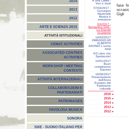
e una Callas -
2014
Voci e studi
fase f
07/04/2017 -
occasi
2013
Convegno
Gigli
Nazionale
Musica è
2012
emozione
3/4/2017 -
ARTE E SCIENZA 2015
Beniamino Gigli -
La Grande
occasione
ATTIVITÀ ISTITUZIONALI
14/03/2017
OMAGGIO AD
ALBERTO
CEMAT ACTIVITIES
SAVINIO L'uomo
isola
ASSOCIATED CENTRES
6/3 Libro che
Spettacolo!
ACTIVITIES
10/01/2017
Buon
WORKSHOP / MEETING/
compleanno
Giacinto
CONTESTS
16/06/2017
Presentazione
ATTIVITÀ INTERNAZIONALI
dell'Anno
Europeo del
Patrimonio
COLLABORAZIONI E
culturale
PARTENARIATI
2016
2015
PATRONAGES
2014
2013
FAVOLOSA MUSICA
2012
SONORA
SIXE - SUONO ITALIANO PER