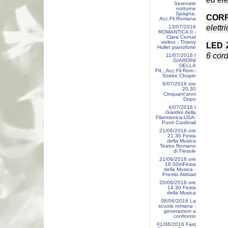
Serenate
notturne
Spagna,
COR
Acc.Fil.Romana
elettr
13/07/2016
ROMANTICA II -
Clara Cernat
violino - Thierry
LED 
Hullet pianoforte
6 cor
11/07/2016 I
GIARDINI
DELLA
FIL.,Acc.Fil.Rom.-
Soirée Chopin
6/07/2016 ore
20.30
Cinquant'anni
Dopo
4/07/2016 I
Giardini della
Filarmonica-USA-
Punti Cardinali
21/06/2016 ore
21.30 Festa
della Musica
Teatro Romano
di Fiesole
21/06/2016 ore
18.00mFesta
della Musica -
Premio Abbiati
20/06/2016 ore
14.30 Festa
della Musica
08/06/2016 La
scuola romana -
generazioni a
confronto
01/06/2016 Fast