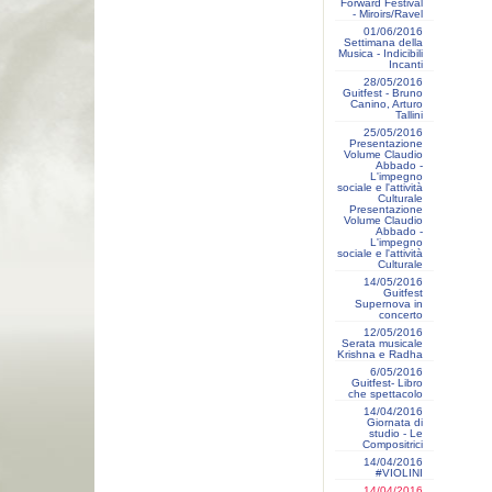
Forward Festival
- Miroirs/Ravel
01/06/2016
Settimana della
Musica - Indicibili
Incanti
28/05/2016
Guitfest - Bruno
Canino, Arturo
Tallini
25/05/2016
Presentazione
Volume Claudio
Abbado -
L'impegno
sociale e l'attività
Culturale
Presentazione
Volume Claudio
Abbado -
L'impegno
sociale e l'attività
Culturale
14/05/2016
Guitfest
Supernova in
concerto
12/05/2016
Serata musicale
Krishna e Radha
6/05/2016
Guitfest- Libro
che spettacolo
14/04/2016
Giornata di
studio - Le
Compositrici
14/04/2016
#VIOLINI
14/04/2016