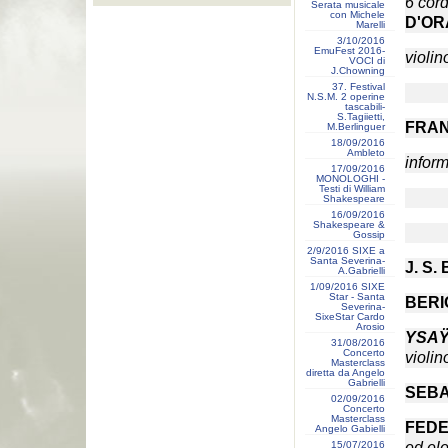
6 cor
Serata musicale
con Michele
D'OR
Marelli
3/10/2016
EmuFest 2016-
violin
VOCI di
J.Chowning
37. Festival
N.S.M. 2 operine
tascabili-
S.Tagiietti,
FRA
M.Berlinguer
18/09/2016
Ambleto
infor
17/09/2016
MONOLOGHI -
Testi di William
Shakespeare
16/09/2016
Shakespeare &
Gossip
2/9/2016 SIXE a
Santa Severina-
J. S
A.Gabrielli
1/09/2016 SIXE
Star - Santa
BER
Severina-
SixeStar Cardo
Arosio
YSA
31/08/2016
Concerto
violin
Masterclass
diretta da Angelo
Gabrielli
SEBA
02/09/2016
Concerto
Masterclass
FED
Angelo Gabielli
15/07/2016
ed ele