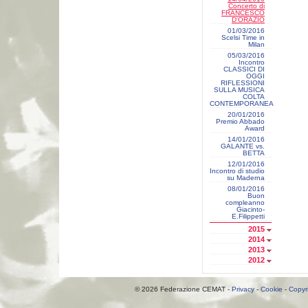
Concerto di
FRANCESCO
D'ORAZIO
01/03/2016
Scelsi Time in
Milan
05/03/2016
Incontro
CLASSICI DI
OGGI
RIFLESSIONI
SULLA MUSICA
COLTA
CONTEMPORANEA
20/01/2016
Premio Abbado
Award
14/01/2016
GALANTE vs.
BETTA
12/01/2016
Incontro di studio
su Maderna
08/01/2016
Buon
compleanno
Giacinto-
E.Filippetti
2015
2014
2013
2012
© 2026 Federazione CEMAT -
Privacy
-
Cookie
-
Copyr