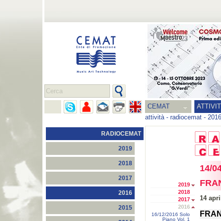
CEMAT
ATTIVI
attività
-
radiocemat
-
201
RADIOCEMAT
2019
2018
14/0
2017
FRA
2019
2018
2016
14 apri
2017
2016
2015
FRAN
16/12/2016 Solo
Piano Vol. 1