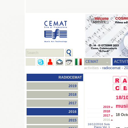
CEMAT
ACTIVI
activities
-
radiocemat
-
20
RADIOCEMAT
2019
2018
18/10
2017
musi
2019
2018
2016
18 Oct
2017
2016
2015
16/12/2016 Solo
Piano Vol. 1