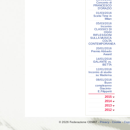
Concerto di
FRANCESCO
D'ORAZIO
01/03/2016
Scelsi Time in
Milan
05/03/2016
Incontro
CLASSICI DI
OGGI
RIFLESSIONI
SULLA MUSICA
COLTA
CONTEMPORANEA
20/01/2016
Premio Abbado
Award
14/01/2016
GALANTE vs.
BETTA
12/01/2016
Incontro di studio
su Maderna
08/01/2016
Buon
compleanno
Giacinto-
E.Filippetti
2015
2014
2013
2012
© 2026 Federazione CEMAT -
Privacy
-
Cookie
-
Copy