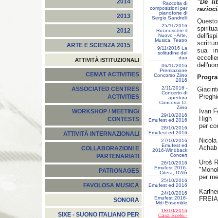
"De li
2014
Raccolta di
composizioni per
razioci
pianoforte di
2013
Sergio Sandrelli
Questo
25/11/2016
spiritu
2012
Riconoscere il
dell'i
Nuovo - Arte,
Musica, Teatro
scrittu
ARTE E SCIENZA 2015
9/11/2016 La
sua in
solitudine dei
eccell
duo
ATTIVITÀ ISTITUZIONALI
dell'uo
06/11/2016
Premiazione
CEMAT ACTIVITIES
Concorso Ziino
Progr
2016
2/11/2016 -
Giacint
ASSOCIATED CENTRES
Concerto di
Preghi
ACTIVITIES
apertura
Concorso O.
Ziino
Ivan F
WORKSHOP / MEETING/
29/10/2016
High
CONTESTS
Emufest ed 2016
per cor
28/10/2016
Emufest ed 2016
ATTIVITÀ INTERNAZIONALI
Nicola
27/10/2016
Emufest ed
Achab
COLLABORAZIONI E
2016-Windback
Concert
PARTENARIATI
Uroš R
26/10/2016
Emufest 2016-
"Monol
PATRONAGES
Citera, D'Alò
per mez
25/10/2016
FAVOLOSA MUSICA
Emufest ed 2016
Karlhe
24/10/2016
Emufest 2016-
FREIA
SONORA
Mdi Ensemble
18/10/2016
SIXE - SUONO ITALIANO PER
Casa Scelsi -