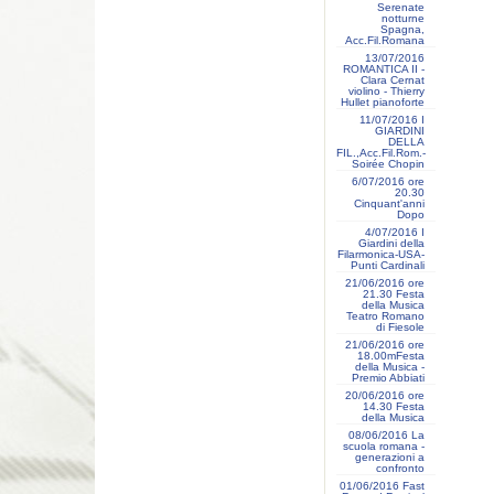
Serenate
notturne
Spagna,
Acc.Fil.Romana
13/07/2016
ROMANTICA II -
Clara Cernat
violino - Thierry
Hullet pianoforte
11/07/2016 I
GIARDINI
DELLA
FIL.,Acc.Fil.Rom.-
Soirée Chopin
6/07/2016 ore
20.30
Cinquant'anni
Dopo
4/07/2016 I
Giardini della
Filarmonica-USA-
Punti Cardinali
21/06/2016 ore
21.30 Festa
della Musica
Teatro Romano
di Fiesole
21/06/2016 ore
18.00mFesta
della Musica -
Premio Abbiati
20/06/2016 ore
14.30 Festa
della Musica
08/06/2016 La
scuola romana -
generazioni a
confronto
01/06/2016 Fast