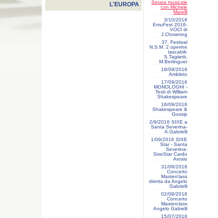
Serata musicale
L'EUROPA
con Michele
Marelli
3/10/2016
EmuFest 2016-
VOCI di
J.Chowning
37. Festival
N.S.M. 2 operine
tascabili-
S.Tagiietti,
M.Berlinguer
18/09/2016
Ambleto
17/09/2016
MONOLOGHI -
Testi di William
Shakespeare
16/09/2016
Shakespeare &
Gossip
2/9/2016 SIXE a
Santa Severina-
A.Gabrielli
1/09/2016 SIXE
Star - Santa
Severina-
SixeStar Cardo
Arosio
31/08/2016
Concerto
Masterclass
diretta da Angelo
Gabrielli
02/09/2016
Concerto
Masterclass
Angelo Gabielli
15/07/2016