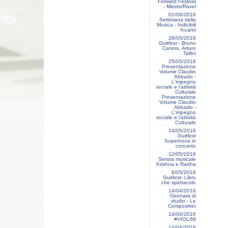
Forward Festival
- Miroirs/Ravel
01/06/2016
Settimana della
Musica - Indicibili
Incanti
28/05/2016
Guitfest - Bruno
Canino, Arturo
Tallini
25/05/2016
Presentazione
Volume Claudio
Abbado -
L'impegno
sociale e l'attività
Culturale
Presentazione
Volume Claudio
Abbado -
L'impegno
sociale e l'attività
Culturale
14/05/2016
Guitfest
Supernova in
concerto
12/05/2016
Serata musicale
Krishna e Radha
6/05/2016
Guitfest- Libro
che spettacolo
14/04/2016
Giornata di
studio - Le
Compositrici
14/04/2016
#VIOLINI
14/04/2016