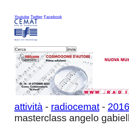
Youtube
Twitter
Facebook
attività
-
radiocemat
-
201
masterclass angelo gabiell