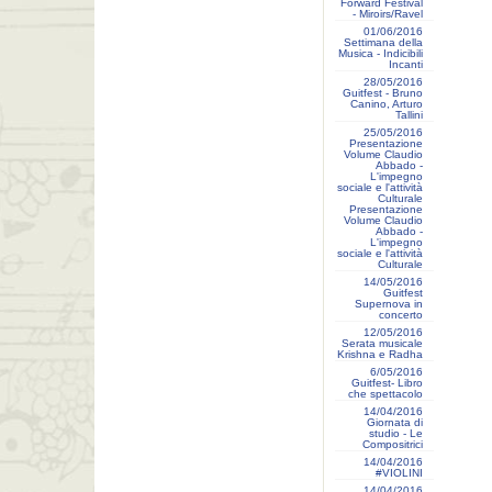
Forward Festival
- Miroirs/Ravel
01/06/2016
Settimana della
Musica - Indicibili
Incanti
28/05/2016
Guitfest - Bruno
Canino, Arturo
Tallini
25/05/2016
Presentazione
Volume Claudio
Abbado -
L'impegno
sociale e l'attività
Culturale
Presentazione
Volume Claudio
Abbado -
L'impegno
sociale e l'attività
Culturale
14/05/2016
Guitfest
Supernova in
concerto
12/05/2016
Serata musicale
Krishna e Radha
6/05/2016
Guitfest- Libro
che spettacolo
14/04/2016
Giornata di
studio - Le
Compositrici
14/04/2016
#VIOLINI
14/04/2016