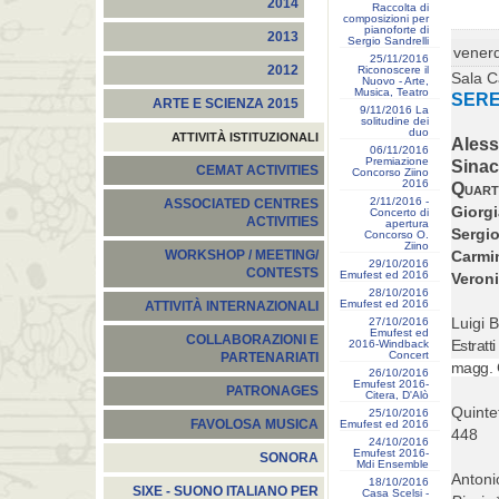
2014
Raccolta di
composizioni per
pianoforte di
2013
Sergio Sandrelli
venerd
25/11/2016
2012
Riconoscere il
Sala C
Nuovo - Arte,
Musica, Teatro
SER
ARTE E SCIENZA 2015
9/11/2016 La
solitudine dei
duo
ATTIVITÀ ISTITUZIONALI
Ale
06/11/2016
Premiazione
Sinac
CEMAT ACTIVITIES
Concorso Ziino
2016
Quart
2/11/2016 -
ASSOCIATED CENTRES
Giorgi
Concerto di
ACTIVITIES
apertura
Sergio
Concorso O.
Ziino
Carmi
WORKSHOP / MEETING/
29/10/2016
CONTESTS
Emufest ed 2016
Veron
28/10/2016
Emufest ed 2016
ATTIVITÀ INTERNAZIONALI
Luigi 
27/10/2016
Emufest ed
COLLABORAZIONI E
Estratt
2016-Windback
Concert
PARTENARIATI
magg. G
26/10/2016
Emufest 2016-
PATRONAGES
Citera, D'Alò
Quinte
25/10/2016
FAVOLOSA MUSICA
Emufest ed 2016
448
24/10/2016
Emufest 2016-
SONORA
Mdi Ensemble
Antoni
18/10/2016
SIXE - SUONO ITALIANO PER
Casa Scelsi -