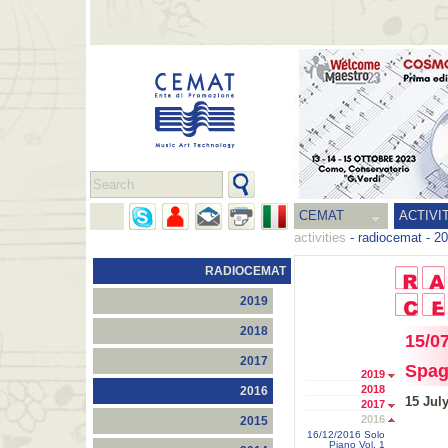
CEMAT
ACTIVI
activities
-
radiocemat
-
20
RADIOCEMAT
2019
2018
15/0
2017
Spag
2019
2018
2016
15 Jul
2017
2016
2015
16/12/2016 Solo
Piano Vol. 1