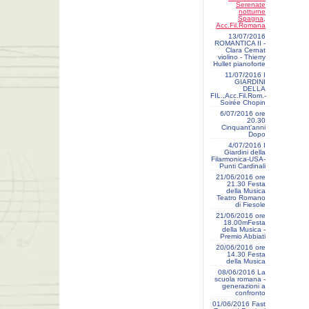
Serenate
notturne
Spagna,
Acc.Fil.Romana
13/07/2016
ROMANTICA II -
Clara Cernat
violino - Thierry
Hullet pianoforte
11/07/2016 I
GIARDINI
DELLA
FIL.,Acc.Fil.Rom.-
Soirée Chopin
6/07/2016 ore
20.30
Cinquant'anni
Dopo
4/07/2016 I
Giardini della
Filarmonica-USA-
Punti Cardinali
21/06/2016 ore
21.30 Festa
della Musica
Teatro Romano
di Fiesole
21/06/2016 ore
18.00mFesta
della Musica -
Premio Abbiati
20/06/2016 ore
14.30 Festa
della Musica
08/06/2016 La
scuola romana -
generazioni a
confronto
01/06/2016 Fast