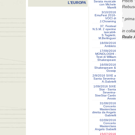
Piscis 
Serata musicale
L'EUROPA
con Michele
Rebus
Marelli
3/10/2016
EmuFest 2016-
VOCI di
* prima
J.Chowning
37. Festival
N.S.M. 2 operine
in coll
tascabili-
S.Tagiietti,
Reale 
M.Berlinguer
18/09/2016
Ambleto
17/09/2016
MONOLOGHI -
Testi di William
Shakespeare
16/09/2016
Shakespeare &
Gossip
2/9/2016 SIXE a
Santa Severina-
A.Gabrielli
1/09/2016 SIXE
Star - Santa
Severina-
SixeStar Cardo
Arosio
31/08/2016
Concerto
Masterclass
diretta da Angelo
Gabrielli
02/09/2016
Concerto
Masterclass
Angelo Gabielli
15/07/2016