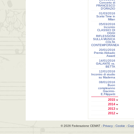
Concerto di
FRANCESCO
D'ORAZIO
01/03/2016
Scelsi Time in
Milan
05/03/2016
Incontro
CLASSICI DI
OGGI
RIFLESSIONI
SULLA MUSICA
COLTA
CONTEMPORANEA
20/01/2016
Premio Abbado
Award
14/01/2016
GALANTE vs.
BETTA
12/01/2016
Incontro di studio
su Maderna
08/01/2016
Buon
compleanno
Giacinto-
E.Filippetti
2015
2014
2013
2012
© 2026 Federazione CEMAT -
Privacy
-
Cookie
-
Copy