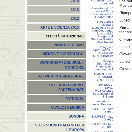
#re_fresh - Luca
una ser
2014
Lombardi
Musical
Concerto del 36°
2013
Festival Nuovi
Ripropo
Spazi musicali 6
Ottobre 2015
2012
Lunedi
3-4/12 2015
“Musica e
Prima
ARTE E SCIENZA 2015
tecnologia negli
anni Cinquanta.
tascab
La creatività
ATTIVITÀ ISTITUZIONALI
integrata di
di Fran
Giacinto Scelsi e
Vieri Tosatti”
INIZIATIVE CEMAT
Lunedi
Omaggio a
Edgard Varèse e
Bill Viola-Ars
Gioved
INIZIATIVE / CENTRI SOCI
Ludi, T.Battista
Media e
Lunedi
WORKSHOP / CONVEGNI /
Spettacolo -
informazione
CONCORSI
Gioved
ormai virtuale?
OMAGGIO AD
ATTIVITÀ INTERNAZIONALI
ARMANDO
GENTILUCCI
36° NUOVI
COLLABORAZIONI E
SPAZI
PARTENARIATI
MUSICALI:da
Stranalandia di
S.Benni
PATROCINI
Incontro con
Lasse Thoresen
FAVOLOSA MUSICA
EMUFEST - Atto
X 9/10
SONORA
EMUFEST - Atto
IX 9/10
EMUFEST - Atto
SIXE - SUONO ITALIANO PER
VIII 8/10
L'EUROPA
EMUFEST - Atto