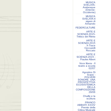
MUSICA
SVELATA-
Arabesque
(Oriente-
Occidente)
MUSICA
SVELATA-Il
sigaro di
Armando
FEDERCULTURE
ARTE E
SCIENZA 2015-
Trittico del Ritmo
ARTE E
SCIENZA 2015
X-Trace
Ceccarelli
Roccato
ARTE E
SCIENZA 2015 -
Frauke Albert
Voce libera - Il
teatro a scuola
02/07
Agostino Di
Scipio -
POLVERI
SONORE. UNA
PROSPETTIVA
ECOSISTEMICA
DELLA
COMPOSIZIONE
29/06
Chailly e la
scultura
FRANCO
ABBIATI XXXIV
Premio della
Critica Musicale