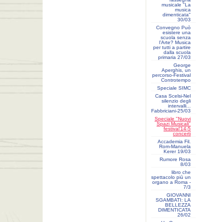
musicale "La
musica
dimenticata"
30/03
Convegno Può
esistere una
scuola senza
l’Arte? Musica
per tutti a partire
dalla scuola
primaria 27/03
George
Aperghis, un
percorso-Festival
Controtempo
Speciale SIMC
Casa Scelsi-Nel
silenzio degli
intervalli...
Fabbriciani-25/03
Speciale "Nuovi
Spazi Musicali"
festival'14-5
concerti
Accademia Fil.
Rom-Manuela
Kerer 19/03
Rumore Rosa
8/03
libro che
spettacolo più un
organo a Roma -
7/3
GIOVANNI
SGAMBATI: LA
BELLEZZA
DIMENTICATA
26/02