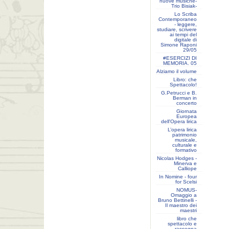
nuove musiche-
Trio Bisiak-
Lo Scriba
Contemporaneo
- leggere,
studiare, scrivere
ai tempi del
digitale di
Simone Raponi
29/05
#ESERCIZI DI
MEMORIA. 05
Alziamo il volume
Libro: che
Spettacolo!
G.Petrucci e B.
Berman in
concerto
Giornata
Europea
dell'Opera lirica
L’opera lirica
patrimonio
musicale,
culturale e
formativo
Nicolas Hodges -
Minerva e
Calliope
In Nomine - four
for Scelsi
NOMUS-
Omaggio a
Bruno Bettinelli -
Il maestro dei
maestri
libro che
spettacolo e
rassegna