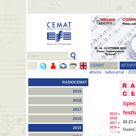
CEMAT
ATTIVI
attività
-
radiocemat
-
201
RADIOCEMAT
2019
2018
Spec
2017
festi
2019
2018
2016
02-23 
2017
2016
2015
RadioC
2015