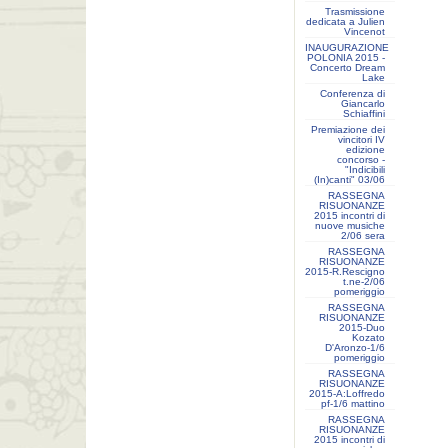
Trasmissione
dedicata a Julien
Vincenot
INAUGURAZIONE
POLONIA 2015 -
Concerto Dream
Lake
Conferenza di
Giancarlo
Schiaffini
Premiazione dei
vincitori IV
edizione
concorso -
"Indicibili
(In)canti" 03/06
RASSEGNA
RISUONANZE
2015 incontri di
nuove musiche
2/06 sera
RASSEGNA
RISUONANZE
2015-R.Rescigno
t.ne-2/06
pomeriggio
RASSEGNA
RISUONANZE
2015-Duo
Kozato
D'Aronzo-1/6
pomeriggio
RASSEGNA
RISUONANZE
2015-A:Loffredo
pf-1/6 mattino
RASSEGNA
RISUONANZE
2015 incontri di