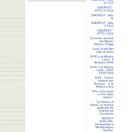
VI 7/10
EMUFEST -
ATTO IV 6/10
EMUFEST - Atto
III
EMUFEST - Atto
II 5/10
EMUFEST -
ATTO I 5/10
Concerto docenti
del Master
Musica d'Oggi
Casa Scelsi:Nel
cielo di Indra
SIXE e la Musica
Lirica - Il
Belcanto 9/09
SIXE e la Musica
Lirica - SIXE
STAR 8/09
SIXE - Suono
Italiano per
l'Europa... e la
Musica Lirica
"She Lives goes
to the radio
station"
“Le Danze di
Shiva” La musica
spirituale fra
Oriente ed
Occidente
MUSICA
SVELATA-
Attraversare il
Mediterraneo
Tav.Rot.