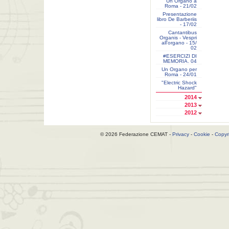
Un Organo a
Roma - 21/02
Presentazione
libro De Barberiis
- 17/02
Cantantibus
Organis - Vespri
all'organo - 15/
02
#ESERCIZI DI
MEMORIA. 04
Un Organo per
Roma - 24/01
"Electric Shock
Hazard"
2014
2013
2012
© 2026 Federazione CEMAT -
Privacy
-
Cookie
-
Copyr