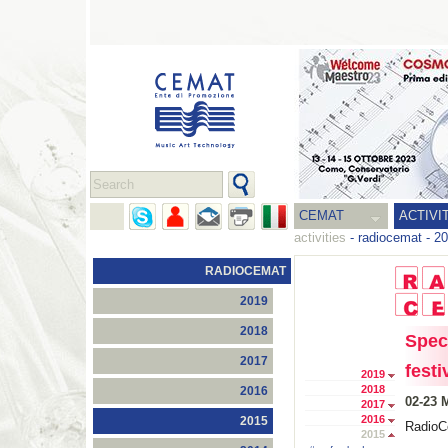
CEMAT
ACTIVI
activities
-
radiocemat
-
20
RADIOCEMAT
2019
2018
Spec
2017
festi
2019
2018
2016
02-23 
2017
2016
2015
RadioC
2015