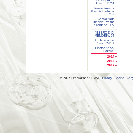
Un Organo a
Roma - 21/02
Presentazione
libro De Barberiis
- 17/02
Cantantibus
Organis - Vespri
all'organo - 15/
02
#ESERCIZI DI
MEMORIA. 04
Un Organo per
Roma - 24/01
"Electric Shock
Hazard"
2014
2013
2012
© 2026 Federazione CEMAT -
Privacy
-
Cookie
-
Copy