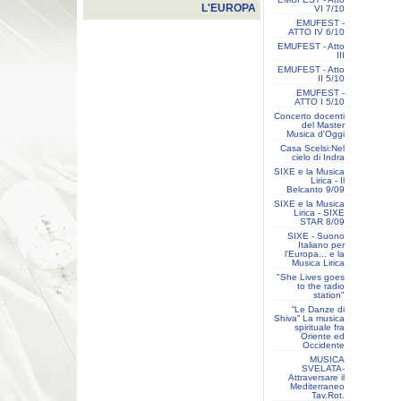
L'EUROPA
VI 7/10
EMUFEST -
ATTO IV 6/10
EMUFEST - Atto
III
EMUFEST - Atto
II 5/10
EMUFEST -
ATTO I 5/10
Concerto docenti
del Master
Musica d'Oggi
Casa Scelsi:Nel
cielo di Indra
SIXE e la Musica
Lirica - Il
Belcanto 9/09
SIXE e la Musica
Lirica - SIXE
STAR 8/09
SIXE - Suono
Italiano per
l'Europa... e la
Musica Lirica
"She Lives goes
to the radio
station"
“Le Danze di
Shiva” La musica
spirituale fra
Oriente ed
Occidente
MUSICA
SVELATA-
Attraversare il
Mediterraneo
Tav.Rot.