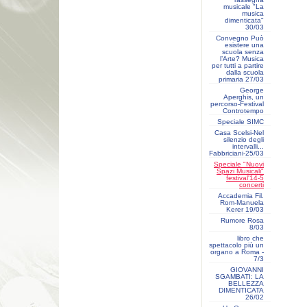
musicale "La
musica
dimenticata"
30/03
Convegno Può
esistere una
scuola senza
l’Arte? Musica
per tutti a partire
dalla scuola
primaria 27/03
George
Aperghis, un
percorso-Festival
Controtempo
Speciale SIMC
Casa Scelsi-Nel
silenzio degli
intervalli...
Fabbriciani-25/03
Speciale "Nuovi
Spazi Musicali"
festival'14-5
concerti
Accademia Fil.
Rom-Manuela
Kerer 19/03
Rumore Rosa
8/03
libro che
spettacolo più un
organo a Roma -
7/3
GIOVANNI
SGAMBATI: LA
BELLEZZA
DIMENTICATA
26/02