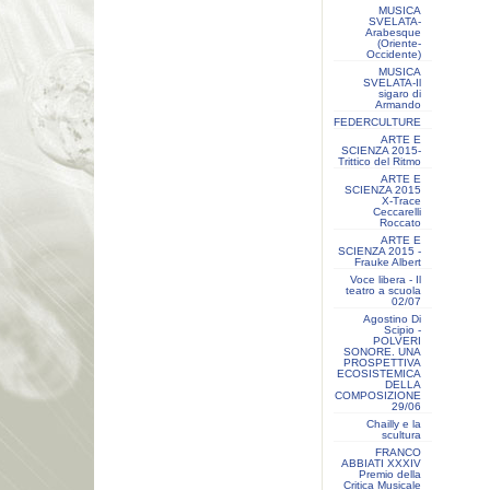
MUSICA
SVELATA-
Arabesque
(Oriente-
Occidente)
MUSICA
SVELATA-Il
sigaro di
Armando
FEDERCULTURE
ARTE E
SCIENZA 2015-
Trittico del Ritmo
ARTE E
SCIENZA 2015
X-Trace
Ceccarelli
Roccato
ARTE E
SCIENZA 2015 -
Frauke Albert
Voce libera - Il
teatro a scuola
02/07
Agostino Di
Scipio -
POLVERI
SONORE. UNA
PROSPETTIVA
ECOSISTEMICA
DELLA
COMPOSIZIONE
29/06
Chailly e la
scultura
FRANCO
ABBIATI XXXIV
Premio della
Critica Musicale