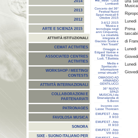
#re_fresh - Luca
una ser
2014
Lombardi
Musical
Concerto del 36°
2013
Festival Nuovi
Ripropo
Spazi musicali 6
Ottobre 2015
2012
Lunedi
3-4/12 2015
“Musica e
Prima
ARTE E SCIENZA 2015
tecnologia negli
anni Cinquanta.
tascab
La creatività
ATTIVITÀ ISTITUZIONALI
integrata di
di Fran
Giacinto Scelsi e
Vieri Tosatti”
CEMAT ACTIVITIES
Lunedi
Omaggio a
Edgard Varèse e
Bill Viola-Ars
Gioved
ASSOCIATED CENTRES
Ludi, T.Battista
ACTIVITIES
Media e
Lunedi
Spettacolo -
informazione
WORKSHOP / MEETING/
Gioved
ormai virtuale?
CONTESTS
OMAGGIO AD
ARMANDO
GENTILUCCI
ATTIVITÀ INTERNAZIONALI
36° NUOVI
SPAZI
COLLABORAZIONI E
MUSICALI:da
Stranalandia di
PARTENARIATI
S.Benni
Incontro con
PATRONAGES
Lasse Thoresen
EMUFEST - Atto
X 9/10
FAVOLOSA MUSICA
EMUFEST - Atto
IX 9/10
SONORA
EMUFEST - Atto
VIII 8/10
SIXE - SUONO ITALIANO PER
EMUFEST - Atto