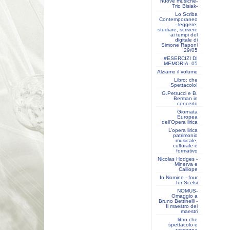
nuove musiche-
Trio Bisiak-
Lo Scriba
Contemporaneo
- leggere,
studiare, scrivere
ai tempi del
digitale di
Simone Raponi
29/05
#ESERCIZI DI
MEMORIA. 05
Alziamo il volume
Libro: che
Spettacolo!
G.Petrucci e B.
Berman in
concerto
Giornata
Europea
dell'Opera lirica
L’opera lirica
patrimonio
musicale,
culturale e
formativo
Nicolas Hodges -
Minerva e
Calliope
In Nomine - four
for Scelsi
NOMUS-
Omaggio a
Bruno Bettinelli -
Il maestro dei
maestri
libro che
spettacolo e
rassegna