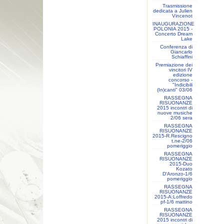
Trasmissione
dedicata a Julien
Vincenot
INAUGURAZIONE
POLONIA 2015 -
Concerto Dream
Lake
Conferenza di
Giancarlo
Schiaffini
Premiazione dei
vincitori IV
edizione
concorso -
"Indicibili
(In)canti" 03/06
RASSEGNA
RISUONANZE
2015 incontri di
nuove musiche
2/06 sera
RASSEGNA
RISUONANZE
2015-R.Rescigno
t.ne-2/06
pomeriggio
RASSEGNA
RISUONANZE
2015-Duo
Kozato
D'Aronzo-1/6
pomeriggio
RASSEGNA
RISUONANZE
2015-A:Loffredo
pf-1/6 mattino
RASSEGNA
RISUONANZE
2015 incontri di