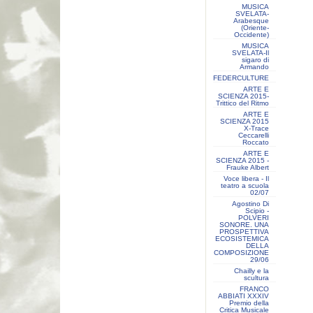
MUSICA
SVELATA-
Arabesque
(Oriente-
Occidente)
MUSICA
SVELATA-Il
sigaro di
Armando
FEDERCULTURE
ARTE E
SCIENZA 2015-
Trittico del Ritmo
ARTE E
SCIENZA 2015
X-Trace
Ceccarelli
Roccato
ARTE E
SCIENZA 2015 -
Frauke Albert
Voce libera - Il
teatro a scuola
02/07
Agostino Di
Scipio -
POLVERI
SONORE. UNA
PROSPETTIVA
ECOSISTEMICA
DELLA
COMPOSIZIONE
29/06
Chailly e la
scultura
FRANCO
ABBIATI XXXIV
Premio della
Critica Musicale