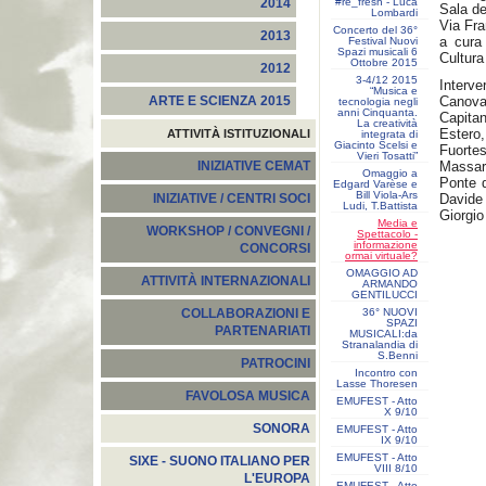
#re_fresh - Luca
2014
Sala d
Lombardi
Via Fra
Concerto del 36°
2013
a cura
Festival Nuovi
Spazi musicali 6
Cultura
Ottobre 2015
2012
3-4/12 2015
Interv
“Musica e
Canova,
ARTE E SCIENZA 2015
tecnologia negli
anni Cinquanta.
Capitan
La creatività
Estero
ATTIVITÀ ISTITUZIONALI
integrata di
Giacinto Scelsi e
Fuorte
Vieri Tosatti”
Massare
INIZIATIVE CEMAT
Omaggio a
Ponte d
Edgard Varèse e
Bill Viola-Ars
Davide
INIZIATIVE / CENTRI SOCI
Ludi, T.Battista
Giorgio
Media e
WORKSHOP / CONVEGNI /
Spettacolo -
informazione
CONCORSI
ormai virtuale?
OMAGGIO AD
ATTIVITÀ INTERNAZIONALI
ARMANDO
GENTILUCCI
36° NUOVI
COLLABORAZIONI E
SPAZI
PARTENARIATI
MUSICALI:da
Stranalandia di
S.Benni
PATROCINI
Incontro con
Lasse Thoresen
FAVOLOSA MUSICA
EMUFEST - Atto
X 9/10
SONORA
EMUFEST - Atto
IX 9/10
EMUFEST - Atto
SIXE - SUONO ITALIANO PER
VIII 8/10
L'EUROPA
EMUFEST - Atto