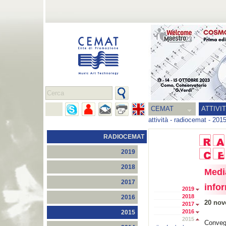
CEMAT
ATTIVI
attività
-
radiocemat
-
201
RADIOCEMAT
2019
2018
Medi
2017
info
2019
2018
2016
20 nov
2017
2016
2015
2015
Conveg