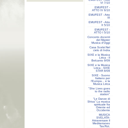
VI 7/10
EMUFEST -
ATTO IV 6/10
EMUFEST - Atto
III
EMUFEST - Atto
II 5/10
EMUFEST -
ATTO I 5/10
Concerto docenti
del Master
Musica d'Oggi
Casa Scelsi:Nel
cielo di Indra
SIXE e la Musica
Lirica - Il
Belcanto 9/09
SIXE e la Musica
Lirica - SIXE
STAR 8/09
SIXE - Suono
Italiano per
l'Europa... e la
Musica Lirica
"She Lives goes
to the radio
station"
“Le Danze di
Shiva” La musica
spirituale fra
Oriente ed
Occidente
MUSICA
SVELATA-
Attraversare il
Mediterraneo
Tav.Rot.