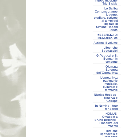
nuove musiche-
Trio Bisiak-
Lo Scriba
Contemporaneo
- leggere,
studiare, scrivere
ai tempi del
digitale di
Simone Raponi
29/05
#ESERCIZI DI
MEMORIA. 05
Alziamo il volume
Libro: che
Spettacolo!
G.Petrucci e B.
Berman in
concerto
Giornata
Europea
dell'Opera lirica
L’opera lirica
patrimonio
musicale,
culturale e
formativo
Nicolas Hodges -
Minerva e
Calliope
In Nomine - four
for Scelsi
NOMUS-
Omaggio a
Bruno Bettinelli -
Il maestro dei
maestri
libro che
spettacolo e
rassegna