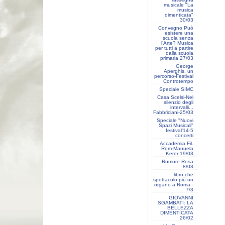
musicale "La
musica
dimenticata"
30/03
Convegno Può
esistere una
scuola senza
l’Arte? Musica
per tutti a partire
dalla scuola
primaria 27/03
George
Aperghis, un
percorso-Festival
Controtempo
Speciale SIMC
Casa Scelsi-Nel
silenzio degli
intervalli...
Fabbriciani-25/03
Speciale "Nuovi
Spazi Musicali"
festival'14-5
concerti
Accademia Fil.
Rom-Manuela
Kerer 19/03
Rumore Rosa
8/03
libro che
spettacolo più un
organo a Roma -
7/3
GIOVANNI
SGAMBATI: LA
BELLEZZA
DIMENTICATA
26/02