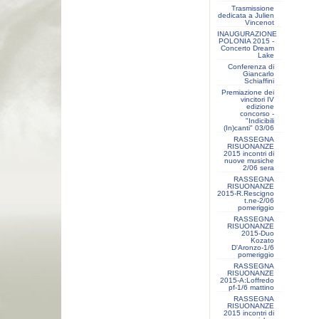
Trasmissione
dedicata a Julien
Vincenot
INAUGURAZIONE
POLONIA 2015 -
Concerto Dream
Lake
Conferenza di
Giancarlo
Schiaffini
Premiazione dei
vincitori IV
edizione
concorso -
"Indicibili
(In)canti" 03/06
RASSEGNA
RISUONANZE
2015 incontri di
nuove musiche
2/06 sera
RASSEGNA
RISUONANZE
2015-R.Rescigno
t.ne-2/06
pomeriggio
RASSEGNA
RISUONANZE
2015-Duo
Kozato
D'Aronzo-1/6
pomeriggio
RASSEGNA
RISUONANZE
2015-A:Loffredo
pf-1/6 mattino
RASSEGNA
RISUONANZE
2015 incontri di