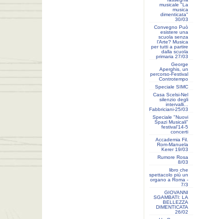
musicale "La
musica
dimenticata"
30/03
Convegno Può
esistere una
scuola senza
l’Arte? Musica
per tutti a partire
dalla scuola
primaria 27/03
George
Aperghis, un
percorso-Festival
Controtempo
Speciale SIMC
Casa Scelsi-Nel
silenzio degli
intervalli...
Fabbriciani-25/03
Speciale "Nuovi
Spazi Musicali"
festival'14-5
concerti
Accademia Fil.
Rom-Manuela
Kerer 19/03
Rumore Rosa
8/03
libro che
spettacolo più un
organo a Roma -
7/3
GIOVANNI
SGAMBATI: LA
BELLEZZA
DIMENTICATA
26/02