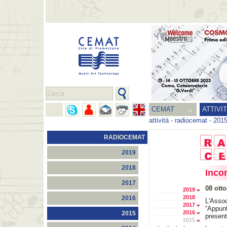
CEMAT
ATTIVI
attività
-
radiocemat
-
201
RADIOCEMAT
2019
2018
Inco
2017
08 ott
2019
2018
2016
L'Asso
2017
“Appunt
2016
2015
present
2015