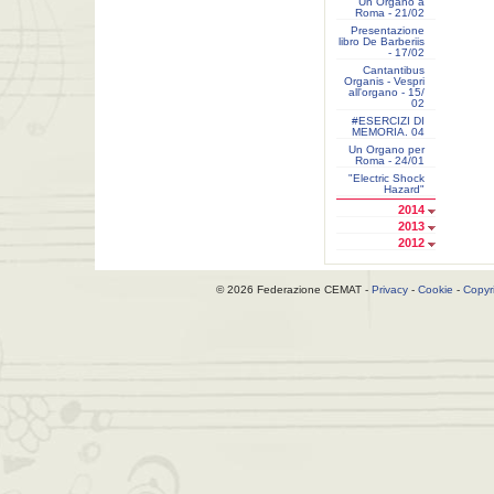
Un Organo a
Roma - 21/02
Presentazione
libro De Barberiis
- 17/02
Cantantibus
Organis - Vespri
all'organo - 15/
02
#ESERCIZI DI
MEMORIA. 04
Un Organo per
Roma - 24/01
"Electric Shock
Hazard"
2014
2013
2012
© 2026 Federazione CEMAT -
Privacy
-
Cookie
-
Copyr