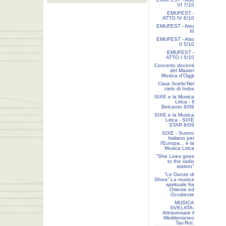
VI 7/10
EMUFEST -
ATTO IV 6/10
EMUFEST - Atto
III
EMUFEST - Atto
II 5/10
EMUFEST -
ATTO I 5/10
Concerto docenti
del Master
Musica d'Oggi
Casa Scelsi:Nel
cielo di Indra
SIXE e la Musica
Lirica - Il
Belcanto 9/09
SIXE e la Musica
Lirica - SIXE
STAR 8/09
SIXE - Suono
Italiano per
l'Europa... e la
Musica Lirica
"She Lives goes
to the radio
station"
“Le Danze di
Shiva” La musica
spirituale fra
Oriente ed
Occidente
MUSICA
SVELATA-
Attraversare il
Mediterraneo
Tav.Rot.