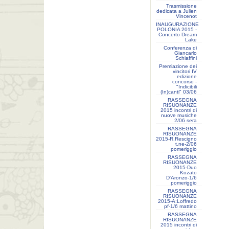
Trasmissione
dedicata a Julien
Vincenot
INAUGURAZIONE
POLONIA 2015 -
Concerto Dream
Lake
Conferenza di
Giancarlo
Schiaffini
Premiazione dei
vincitori IV
edizione
concorso -
"Indicibili
(In)canti" 03/06
RASSEGNA
RISUONANZE
2015 incontri di
nuove musiche
2/06 sera
RASSEGNA
RISUONANZE
2015-R.Rescigno
t.ne-2/06
pomeriggio
RASSEGNA
RISUONANZE
2015-Duo
Kozato
D'Aronzo-1/6
pomeriggio
RASSEGNA
RISUONANZE
2015-A:Loffredo
pf-1/6 mattino
RASSEGNA
RISUONANZE
2015 incontri di