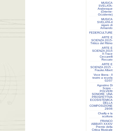
MUSICA
SVELATA-
Arabesque
(Oriente-
Occidente)
MUSICA
SVELATA-Il
sigaro di
Armando
FEDERCULTURE
ARTE E
SCIENZA 2015-
Trittico del Ritmo
ARTE E
SCIENZA 2015
X-Trace
Ceccarelli
Roccato
ARTE E
SCIENZA 2015 -
Frauke Albert
Voce libera - Il
teatro a scuola
02/07
Agostino Di
Scipio -
POLVERI
SONORE. UNA
PROSPETTIVA
ECOSISTEMICA
DELLA
COMPOSIZIONE
29/06
Chailly e la
scultura
FRANCO
ABBIATI XXXIV
Premio della
Critica Musicale