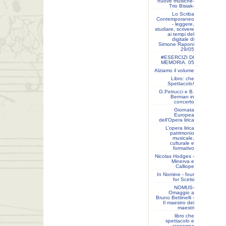
nuove musiche-
Trio Bisiak-
Lo Scriba
Contemporaneo
- leggere,
studiare, scrivere
ai tempi del
digitale di
Simone Raponi
29/05
#ESERCIZI DI
MEMORIA. 05
Alziamo il volume
Libro: che
Spettacolo!
G.Petrucci e B.
Berman in
concerto
Giornata
Europea
dell'Opera lirica
L’opera lirica
patrimonio
musicale,
culturale e
formativo
Nicolas Hodges -
Minerva e
Calliope
In Nomine - four
for Scelsi
NOMUS-
Omaggio a
Bruno Bettinelli -
Il maestro dei
maestri
libro che
spettacolo e
rassegna