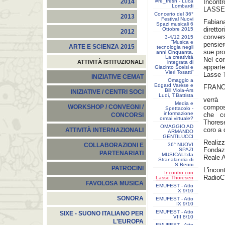
#re_fresh - Luca
Incontr
2014
Lombardi
LASSE
Concerto del 36°
2013
Festival Nuovi
Fabiana
Spazi musicali 6
diretto
Ottobre 2015
2012
conver
3-4/12 2015
“Musica e
pensier
ARTE E SCIENZA 2015
tecnologia negli
sue pro
anni Cinquanta.
La creatività
Nel cor
ATTIVITÀ ISTITUZIONALI
integrata di
appart
Giacinto Scelsi e
Vieri Tosatti”
Lasse 
INIZIATIVE CEMAT
Omaggio a
Edgard Varèse e
FRANC
Bill Viola-Ars
INIZIATIVE / CENTRI SOCI
Ludi, T.Battista
verrà 
Media e
compos
WORKSHOP / CONVEGNI /
Spettacolo -
informazione
che co
CONCORSI
ormai virtuale?
Thorese
OMAGGIO AD
coro a 
ATTIVITÀ INTERNAZIONALI
ARMANDO
GENTILUCCI
Realizz
36° NUOVI
COLLABORAZIONI E
Fondazi
SPAZI
PARTENARIATI
MUSICALI:da
Reale 
Stranalandia di
S.Benni
PATROCINI
L'inco
Incontro con
Radio
Lasse Thoresen
FAVOLOSA MUSICA
EMUFEST - Atto
X 9/10
SONORA
EMUFEST - Atto
IX 9/10
EMUFEST - Atto
SIXE - SUONO ITALIANO PER
VIII 8/10
L'EUROPA
EMUFEST - Atto