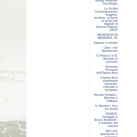
nuove musiche-
Trio Bisiak-
Lo Scriba
Contemporaneo
- leggere,
studiare, scrivere
ai tempi del
digitale di
Simone Raponi
29/05
#ESERCIZI DI
MEMORIA. 05
Alziamo il volume
Libro: che
Spettacolo!
G.Petrucci e B.
Berman in
concerto
Giornata
Europea
dell'Opera lirica
L’opera lirica
patrimonio
musicale,
culturale e
formativo
Nicolas Hodges -
Minerva e
Calliope
In Nomine - four
for Scelsi
NOMUS-
Omaggio a
Bruno Bettinelli -
Il maestro dei
maestri
libro che
spettacolo e
rassegna