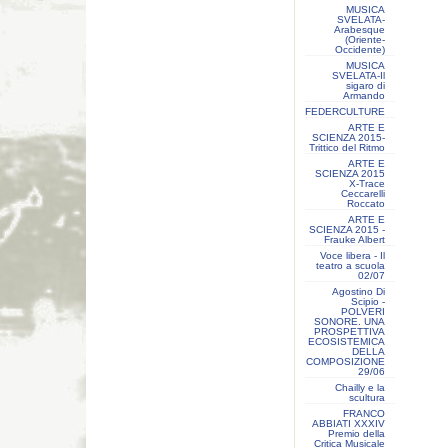
MUSICA
SVELATA-
Arabesque
(Oriente-
Occidente)
MUSICA
SVELATA-Il
sigaro di
Armando
FEDERCULTURE
ARTE E
SCIENZA 2015-
Trittico del Ritmo
ARTE E
SCIENZA 2015
X-Trace
Ceccarelli
Roccato
ARTE E
SCIENZA 2015 -
Frauke Albert
Voce libera - Il
teatro a scuola
02/07
Agostino Di
Scipio -
POLVERI
SONORE. UNA
PROSPETTIVA
ECOSISTEMICA
DELLA
COMPOSIZIONE
29/06
Chailly e la
scultura
FRANCO
ABBIATI XXXIV
Premio della
Critica Musicale