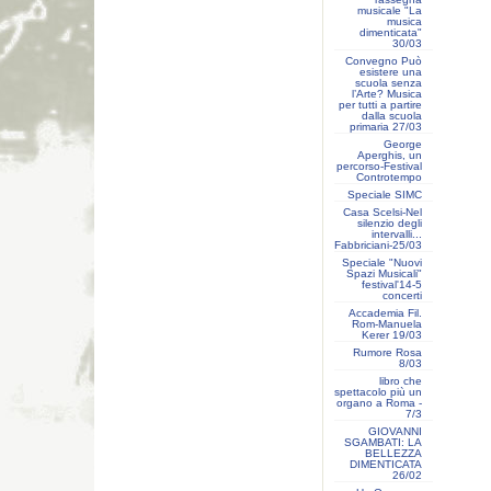
musicale "La
musica
dimenticata"
30/03
Convegno Può
esistere una
scuola senza
l’Arte? Musica
per tutti a partire
dalla scuola
primaria 27/03
George
Aperghis, un
percorso-Festival
Controtempo
Speciale SIMC
Casa Scelsi-Nel
silenzio degli
intervalli...
Fabbriciani-25/03
Speciale "Nuovi
Spazi Musicali"
festival'14-5
concerti
Accademia Fil.
Rom-Manuela
Kerer 19/03
Rumore Rosa
8/03
libro che
spettacolo più un
organo a Roma -
7/3
GIOVANNI
SGAMBATI: LA
BELLEZZA
DIMENTICATA
26/02