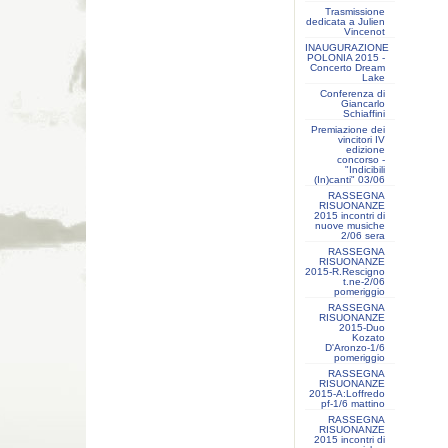
Trasmissione
dedicata a Julien
Vincenot
INAUGURAZIONE
POLONIA 2015 -
Concerto Dream
Lake
Conferenza di
Giancarlo
Schiaffini
Premiazione dei
vincitori IV
edizione
concorso -
"Indicibili
(In)canti" 03/06
RASSEGNA
RISUONANZE
2015 incontri di
nuove musiche
2/06 sera
RASSEGNA
RISUONANZE
2015-R.Rescigno
t.ne-2/06
pomeriggio
RASSEGNA
RISUONANZE
2015-Duo
Kozato
D'Aronzo-1/6
pomeriggio
RASSEGNA
RISUONANZE
2015-A:Loffredo
pf-1/6 mattino
RASSEGNA
RISUONANZE
2015 incontri di