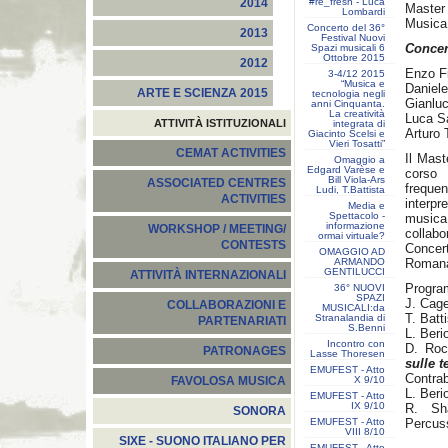
#re_fresh - Luca
2014
Master 
Lombardi
Musica
Concerto del 36°
2013
Festival Nuovi
Concer
Spazi musicali 6
Ottobre 2015
2012
Enzo Fi
3-4/12 2015
“Musica e
Daniel
ARTE E SCIENZA 2015
tecnologia negli
Gianluc
anni Cinquanta.
La creatività
Luca S
ATTIVITÀ ISTITUZIONALI
integrata di
Arturo T
Giacinto Scelsi e
Vieri Tosatti”
CEMAT ACTIVITIES
Il Mast
Omaggio a
Edgard Varèse e
corso 
Bill Viola-Ars
ASSOCIATED CENTRES
frequen
Ludi, T.Battista
ACTIVITIES
interpr
Media e
Spettacolo -
musica 
informazione
WORKSHOP / MEETING/
collabo
ormai virtuale?
CONTESTS
Concer
OMAGGIO AD
ARMANDO
Romana
GENTILUCCI
ATTIVITÀ INTERNAZIONALI
Progr
36° NUOVI
SPAZI
J. Cag
COLLABORAZIONI E
MUSICALI:da
T. Batt
Stranalandia di
PARTENARIATI
S.Benni
L. Beri
Incontro con
D. Ro
PATRONAGES
Lasse Thoresen
sulle t
EMUFEST - Atto
Contra
X 9/10
FAVOLOSA MUSICA
L. Beri
EMUFEST - Atto
IX 9/10
R. S
SONORA
EMUFEST - Atto
Percus
VIII 8/10
SIXE - SUONO ITALIANO PER
EMUFEST - Atto