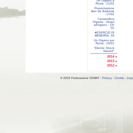
Un Organo a
Roma - 21/02
Presentazione
libro De Barberiis
- 17/02
Cantantibus
Organis - Vespri
all'organo - 15/
02
#ESERCIZI DI
MEMORIA. 04
Un Organo per
Roma - 24/01
"Electric Shock
Hazard"
2014
2013
2012
© 2026 Federazione CEMAT -
Privacy
-
Cookie
-
Copy