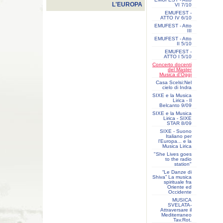
L'EUROPA
VI 7/10
EMUFEST -
ATTO IV 6/10
EMUFEST - Atto
III
EMUFEST - Atto
II 5/10
EMUFEST -
ATTO I 5/10
Concerto docenti
del Master
Musica d'Oggi
Casa Scelsi:Nel
cielo di Indra
SIXE e la Musica
Lirica - Il
Belcanto 9/09
SIXE e la Musica
Lirica - SIXE
STAR 8/09
SIXE - Suono
Italiano per
l'Europa... e la
Musica Lirica
"She Lives goes
to the radio
station"
“Le Danze di
Shiva” La musica
spirituale fra
Oriente ed
Occidente
MUSICA
SVELATA-
Attraversare il
Mediterraneo
Tav.Rot.