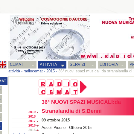
CEMAT
ATTIVITÀ
SERVIZI
EDITORIA
PR
attività
-
radiocemat
-
2015
-
36° nuovi spazi musicali:da stranalandia di 
MAT
9
8
36° NUOVI SPAZI MUSICALI:da
7
Stranalandia di S.Benni
2019
2018
6
09 ottobre 2015
2017
2016
5
Ascoli Piceno - Ottobre 2015
2015