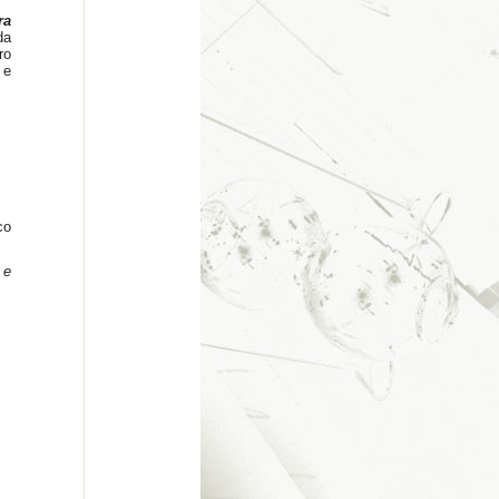
ra
da
ro
 e
co
 e