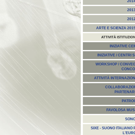
201
201
201
ARTE E SCIENZA 201
ATTIVITÀ ISTITUZIO
INIZIATIVE C
INIZIATIVE / CENTRI 
WORKSHOP / CONVEGN
CONCO
ATTIVITÀ INTERNAZION
COLLABORAZION
PARTENARI
PATROC
FAVOLOSA MUS
SON
SIXE - SUONO ITALIANO 
L'EUR