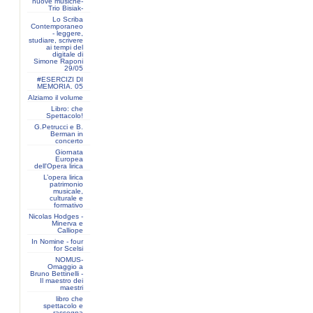
nuove musiche-
Trio Bisiak-
Lo Scriba
Contemporaneo
- leggere,
studiare, scrivere
ai tempi del
digitale di
Simone Raponi
29/05
#ESERCIZI DI
MEMORIA. 05
Alziamo il volume
Libro: che
Spettacolo!
G.Petrucci e B.
Berman in
concerto
Giornata
Europea
dell'Opera lirica
L’opera lirica
patrimonio
musicale,
culturale e
formativo
Nicolas Hodges -
Minerva e
Calliope
In Nomine - four
for Scelsi
NOMUS-
Omaggio a
Bruno Bettinelli -
Il maestro dei
maestri
libro che
spettacolo e
rassegna