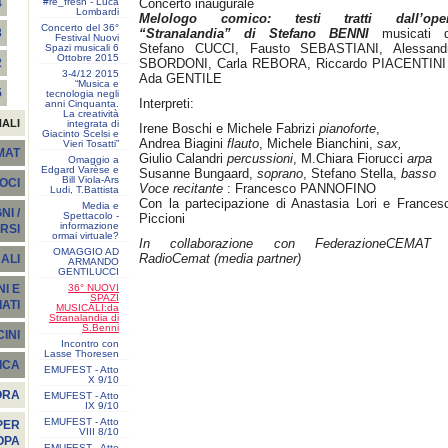
#re_fresh - Luca
Concerto inaugurale
4
Lombardi
Melologo comico: testi tratti dall’ope
Concerto del 36°
“Stranalandia” di Stefano BENNI
musicati 
3
Festival Nuovi
Stefano CUCCI, Fausto SEBASTIANI, Alessand
Spazi musicali 6
Ottobre 2015
SBORDONI, Carla REBORA, Riccardo PIACENTINI
2
3-4/12 2015
Ada GENTILE
“Musica e
5
tecnologia negli
Interpreti:
anni Cinquanta.
La creatività
NALI
integrata di
Irene Boschi e Michele Fabrizi
pianoforte
,
Giacinto Scelsi e
Andrea Biagini
flauto
, Michele Bianchini,
sax,
Vieri Tosatti”
EMAT
Giulio Calandri
percussioni
, M.Chiara Fiorucci
arpa
Omaggio a
Edgard Varèse e
Susanne Bungaard,
soprano
, Stefano Stella,
basso
Bill Viola-Ars
SOCI
Voce recitante
: Francesco PANNOFINO
Ludi, T.Battista
Con la partecipazione di Anastasia Lori e Frances
Media e
I /
Spettacolo -
Piccioni
informazione
RSI
ormai virtuale?
In collaborazione con FederazioneCEMAT
OMAGGIO AD
RadioCemat (media partner)
ALI
ARMANDO
GENTILUCCI
36° NUOVI
I E
SPAZI
ATI
MUSICALI:da
Stranalandia di
S.Benni
INI
Incontro con
Lasse Thoresen
ICA
EMUFEST - Atto
X 9/10
ORA
EMUFEST - Atto
IX 9/10
EMUFEST - Atto
PER
VIII 8/10
OPA
EMUFEST - Atto