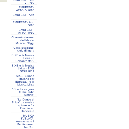
VI 7/10
EMUFEST -
ATTO IV 6/10
EMUFEST - Atto
III
EMUFEST - Atto
II 5/10
EMUFEST -
ATTO I 5/10
Concerto docenti
del Master
Musica d'Oggi
Casa Scelsi:Nel
cielo di Indra
SIXE e la Musica
Lirica - Il
Belcanto 9/09
SIXE e la Musica
Lirica - SIXE
STAR 8/09
SIXE - Suono
Italiano per
l'Europa... e la
Musica Lirica
"She Lives goes
to the radio
station"
“Le Danze di
Shiva” La musica
spirituale fra
Oriente ed
Occidente
MUSICA
SVELATA-
Attraversare il
Mediterraneo
Tav.Rot.