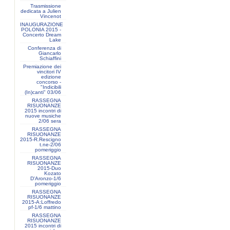
Trasmissione
dedicata a Julien
Vincenot
INAUGURAZIONE
POLONIA 2015 -
Concerto Dream
Lake
Conferenza di
Giancarlo
Schiaffini
Premiazione dei
vincitori IV
edizione
concorso -
"Indicibili
(In)canti" 03/06
RASSEGNA
RISUONANZE
2015 incontri di
nuove musiche
2/06 sera
RASSEGNA
RISUONANZE
2015-R.Rescigno
t.ne-2/06
pomeriggio
RASSEGNA
RISUONANZE
2015-Duo
Kozato
D'Aronzo-1/6
pomeriggio
RASSEGNA
RISUONANZE
2015-A:Loffredo
pf-1/6 mattino
RASSEGNA
RISUONANZE
2015 incontri di