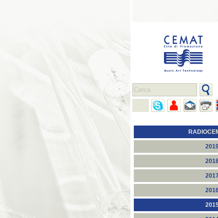
RADIOCE
201
201
201
201
201