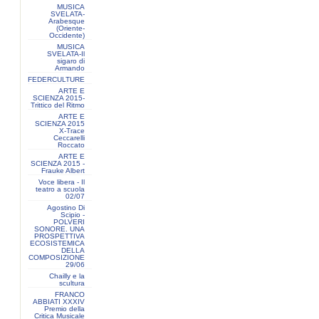
MUSICA
SVELATA-
Arabesque
(Oriente-
Occidente)
MUSICA
SVELATA-Il
sigaro di
Armando
FEDERCULTURE
ARTE E
SCIENZA 2015-
Trittico del Ritmo
ARTE E
SCIENZA 2015
X-Trace
Ceccarelli
Roccato
ARTE E
SCIENZA 2015 -
Frauke Albert
Voce libera - Il
teatro a scuola
02/07
Agostino Di
Scipio -
POLVERI
SONORE. UNA
PROSPETTIVA
ECOSISTEMICA
DELLA
COMPOSIZIONE
29/06
Chailly e la
scultura
FRANCO
ABBIATI XXXIV
Premio della
Critica Musicale