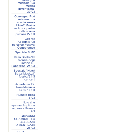
musicale "La
musica
dimenticata"
30/03
Convegno Può
esistere una
scuola senza
l’Arte? Musica
per tutti a partire
dalla scuola
primaria 27/03
George
Aperghis, un
percorso-Festival
Controtempo
Speciale SIMC
Casa Scelsi-Nel
silenzio degli
intervalli...
Fabbriciani-25/03
Speciale "Nuovi
Spazi Musicali"
festival'14-5
concerti
Accademia Fil.
Rom-Manuela
Kerer 19/03
Rumore Rosa
8/03
libro che
spettacolo più un
organo a Roma -
7/3
GIOVANNI
SGAMBATI: LA
BELLEZZA
DIMENTICATA
26/02