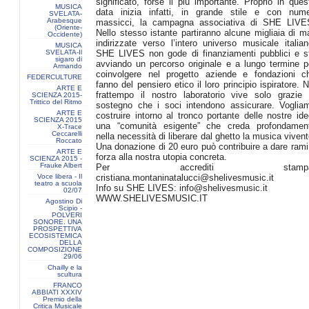
significato, forse il più importante. Proprio in ques
MUSICA
data inizia infatti, in grande stile e con nume
SVELATA-
Arabesque
massicci, la campagna associativa di SHE LIVE
(Oriente-
Nello stesso istante partiranno alcune migliaia di ma
Occidente)
indirizzate verso l’intero universo musicale italian
MUSICA
SVELATA-Il
SHE LIVES non gode di finanziamenti pubblici e s
sigaro di
avviando un percorso originale e a lungo termine p
Armando
coinvolgere nel progetto aziende e fondazioni c
FEDERCULTURE
fanno del pensiero etico il loro principio ispiratore. N
ARTE E
frattempo il nostro laboratorio vive solo grazie 
SCIENZA 2015-
Trittico del Ritmo
sostegno che i soci intendono assicurare. Voglia
ARTE E
costruire intorno al tronco portante delle nostre ide
SCIENZA 2015
una “comunità esigente” che creda profondamen
X-Trace
Ceccarelli
nella necessità di liberare dal ghetto la musica vivent
Roccato
Una donazione di 20 euro può contribuire a dare rami
ARTE E
forza alla nostra utopia concreta.
SCIENZA 2015 -
Frauke Albert
Per accrediti stampa
Voce libera - Il
cristiana.montaninatalucci@shelivesmusic.it
teatro a scuola
Info su SHE LIVES:
info@shelivesmusic.it
02/07
WWW.SHELIVESMUSIC.IT
Agostino Di
Scipio -
POLVERI
SONORE. UNA
PROSPETTIVA
ECOSISTEMICA
DELLA
COMPOSIZIONE
29/06
Chailly e la
scultura
FRANCO
ABBIATI XXXIV
Premio della
Critica Musicale