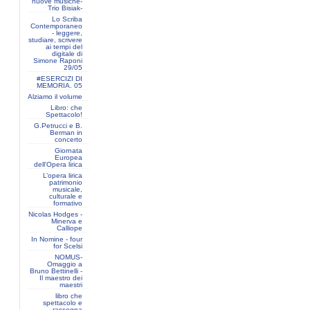
nuove musiche-
Trio Bisiak-
Lo Scriba
Contemporaneo
- leggere,
studiare, scrivere
ai tempi del
digitale di
Simone Raponi
29/05
#ESERCIZI DI
MEMORIA. 05
Alziamo il volume
Libro: che
Spettacolo!
G.Petrucci e B.
Berman in
concerto
Giornata
Europea
dell'Opera lirica
L’opera lirica
patrimonio
musicale,
culturale e
formativo
Nicolas Hodges -
Minerva e
Calliope
In Nomine - four
for Scelsi
NOMUS-
Omaggio a
Bruno Bettinelli -
Il maestro dei
maestri
libro che
spettacolo e
rassegna