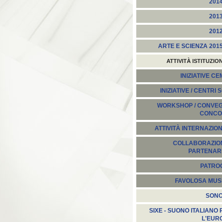
201
201
201
ARTE E SCIENZA 201
ATTIVITÀ ISTITUZIO
INIZIATIVE C
INIZIATIVE / CENTRI 
WORKSHOP / CONVEGN
CONCO
ATTIVITÀ INTERNAZION
COLLABORAZION
PARTENARI
PATROC
FAVOLOSA MUS
SON
SIXE - SUONO ITALIANO 
L'EUR