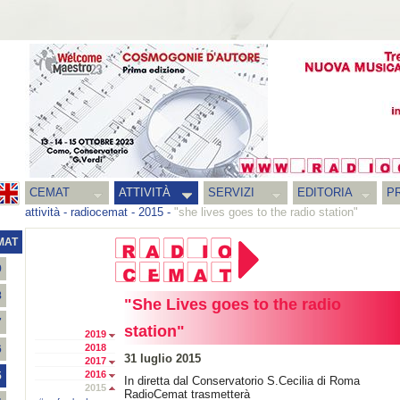
CEMAT
ATTIVITÀ
SERVIZI
EDITORIA
PR
attività
-
radiocemat
-
2015
-
"she lives goes to the radio station"
MAT
9
8
"She Lives goes to the radio
7
station"
2019
2018
6
31 luglio 2015
2017
2016
5
In diretta dal Conservatorio S.Cecilia di Roma
2015
RadioCemat trasmetterà