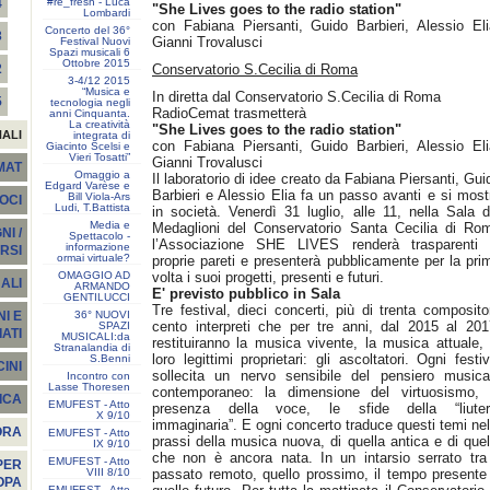
#re_fresh - Luca
4
"She Lives goes to the radio station"
Lombardi
con Fabiana Piersanti, Guido Barbieri, Alessio Eli
Concerto del 36°
3
Gianni Trovalusci
Festival Nuovi
Spazi musicali 6
Ottobre 2015
Conservatorio S.Cecilia di Roma
2
3-4/12 2015
“Musica e
In diretta dal Conservatorio S.Cecilia di Roma
5
tecnologia negli
RadioCemat trasmetterà
anni Cinquanta.
La creatività
"She Lives goes to the radio station"
NALI
integrata di
con Fabiana Piersanti, Guido Barbieri, Alessio Eli
Giacinto Scelsi e
Vieri Tosatti”
Gianni Trovalusci
EMAT
Omaggio a
Il laboratorio di idee creato da Fabiana Piersanti, Gui
Edgard Varèse e
Barbieri e Alessio Elia fa un passo avanti e si most
Bill Viola-Ars
SOCI
Ludi, T.Battista
in società. Venerdì 31 luglio, alle 11, nella Sala d
Media e
Medaglioni del Conservatorio Santa Cecilia di Ro
I /
Spettacolo -
l’Associazione SHE LIVES renderà trasparenti 
informazione
RSI
ormai virtuale?
proprie pareti e presenterà pubblicamente per la pri
OMAGGIO AD
volta i suoi progetti, presenti e futuri.
ALI
ARMANDO
E' previsto pubblico in Sala
GENTILUCCI
Tre festival, dieci concerti, più di trenta compositor
36° NUOVI
I E
cento interpreti che per tre anni, dal 2015 al 201
SPAZI
ATI
MUSICALI:da
restituiranno la musica vivente, la musica attuale, 
Stranalandia di
loro legittimi proprietari: gli ascoltatori. Ogni festiv
S.Benni
INI
sollecita un nervo sensibile del pensiero musica
Incontro con
Lasse Thoresen
contemporaneo: la dimensione del virtuosismo, 
ICA
EMUFEST - Atto
presenza della voce, le sfide della “liuter
X 9/10
immaginaria”. E ogni concerto traduce questi temi nel
ORA
EMUFEST - Atto
prassi della musica nuova, di quella antica e di quel
IX 9/10
che non è ancora nata. In un intarsio serrato tra 
EMUFEST - Atto
PER
VIII 8/10
passato remoto, quello prossimo, il tempo presente
OPA
EMUFEST - Atto