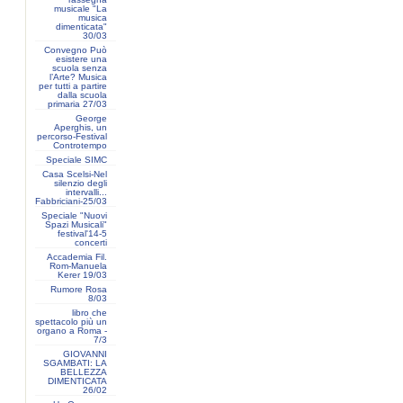
musicale "La
musica
dimenticata"
30/03
Convegno Può
esistere una
scuola senza
l’Arte? Musica
per tutti a partire
dalla scuola
primaria 27/03
George
Aperghis, un
percorso-Festival
Controtempo
Speciale SIMC
Casa Scelsi-Nel
silenzio degli
intervalli...
Fabbriciani-25/03
Speciale "Nuovi
Spazi Musicali"
festival'14-5
concerti
Accademia Fil.
Rom-Manuela
Kerer 19/03
Rumore Rosa
8/03
libro che
spettacolo più un
organo a Roma -
7/3
GIOVANNI
SGAMBATI: LA
BELLEZZA
DIMENTICATA
26/02