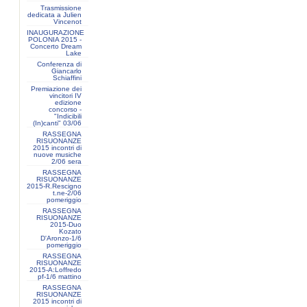
Trasmissione
dedicata a Julien
Vincenot
INAUGURAZIONE
POLONIA 2015 -
Concerto Dream
Lake
Conferenza di
Giancarlo
Schiaffini
Premiazione dei
vincitori IV
edizione
concorso -
"Indicibili
(In)canti" 03/06
RASSEGNA
RISUONANZE
2015 incontri di
nuove musiche
2/06 sera
RASSEGNA
RISUONANZE
2015-R.Rescigno
t.ne-2/06
pomeriggio
RASSEGNA
RISUONANZE
2015-Duo
Kozato
D'Aronzo-1/6
pomeriggio
RASSEGNA
RISUONANZE
2015-A:Loffredo
pf-1/6 mattino
RASSEGNA
RISUONANZE
2015 incontri di