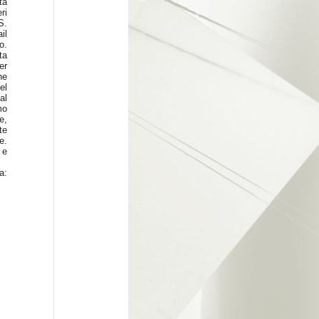
ta
ri
S.
il
o.
ta
er
he
el
al
mo
e,
te
e.
 e
: