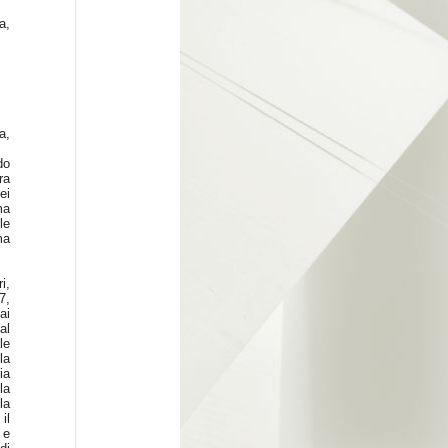
a,
a,
do
ra
ei
ma
le
ma
i,
7,
ai
al
le
la
ia
la
la
il
 e