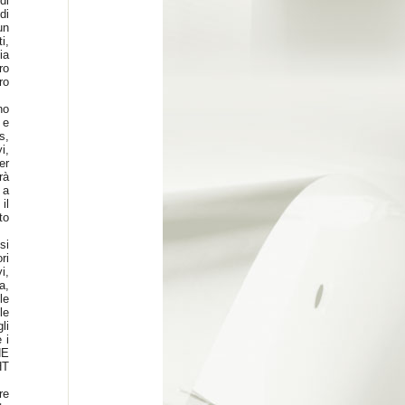
di
di
un
i,
ia
ro
ro
no
 e
s,
i,
er
rà
 a
il
to
si
ri
i,
a,
le
le
li
 i
HE
HT
re