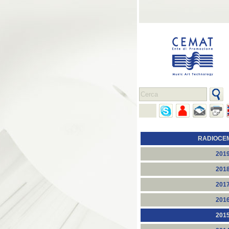
RADIOCE
201
201
201
201
201