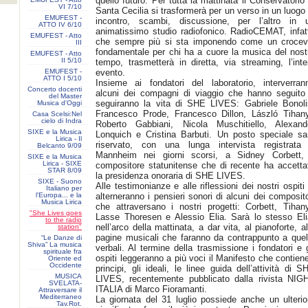
quello futuro. Per tutta la mattinata il Conservatorio 
VI 7/10
Santa Cecilia si trasformerà per un verso in un luogo 
EMUFEST -
incontro, scambi, discussione, per l’altro in 
ATTO IV 6/10
animatissimo studio radiofonico. RadioCEMAT, infatt
EMUFEST - Atto
che sempre più si sta imponendo come un crocev
III
fondamentale per chi ha a cuore la musica del nost
EMUFEST - Atto
II 5/10
tempo, trasmetterà in diretta, via streaming, l’inte
EMUFEST -
evento.
ATTO I 5/10
Insieme ai fondatori del laboratorio, interverran
Concerto docenti
alcuni dei compagni di viaggio che hanno seguito
del Master
seguiranno la vita di SHE LIVES: Gabriele Bonoli
Musica d'Oggi
Francesco Prode, Francesco Dillon, László Tihany
Casa Scelsi:Nel
cielo di Indra
Roberto Gabbiani, Nicola Muschitiello, Alexand
SIXE e la Musica
Lonquich e Cristina Barbuti. Un posto speciale sa
Lirica - Il
riservato, con una lunga intervista registrata
Belcanto 9/09
Mannheim nei giorni scorsi, a Sidney Corbett, 
SIXE e la Musica
Lirica - SIXE
compositore statunitense che di recente ha accetta
STAR 8/09
la presidenza onoraria di SHE LIVES.
SIXE - Suono
Alle testimonianze e alle riflessioni dei nostri ospiti 
Italiano per
l'Europa... e la
alterneranno i pensieri sonori di alcuni dei composito
Musica Lirica
che attraversano i nostri progetti: Corbett, Tihany
"She Lives goes
Lasse Thoresen e Alessio Elia. Sarà lo stesso Eli
to the radio
nell’arco della mattinata, a dar vita, al pianoforte, al
station"
pagine musicali che faranno da contrappunto a quel
“Le Danze di
Shiva” La musica
verbali. Al termine della trasmissione i fondatori e g
spirituale fra
ospiti leggeranno a più voci il Manifesto che contiene
Oriente ed
Occidente
principi, gli ideali, le linee guida dell’attività di S
MUSICA
LIVES, recentemente pubblicato dalla rivista NIG
SVELATA-
ITALIA di Marco Fioramanti.
Attraversare il
Mediterraneo
La giornata del 31 luglio possiede anche un ulterio
Tav.Rot.