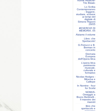
nuove musiche-
Trio Bisiak-
Lo Scriba
Contemporaneo
- leggere,
studiare, scrivere
ai tempi del
digitale di
Simone Raponi
29/05
#ESERCIZI DI
MEMORIA. 05
Alziamo il volume
Libro: che
Spettacolo!
G.Petrucci e B.
Berman in
concerto
Giornata
Europea
dell'Opera lirica
L’opera lirica
patrimonio
musicale,
culturale e
formativo
Nicolas Hodges -
Minerva e
Calliope
In Nomine - four
for Scelsi
NOMUS-
Omaggio a
Bruno Bettinelli -
Il maestro dei
maestri
libro che
spettacolo e
rassegna