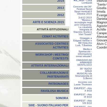
#re_fresh - Luca
Interve
2014
Lombardi
‘Santa 
Concerto del 36°
Gisell
2013
Festival Nuovi
Irmela
Spazi musicali 6
Ottobre 2015
Evangel
2012
3-4/12 2015
Daniela
“Musica e
Magnon
ARTE E SCIENZA 2015
tecnologia negli
anni Cinquanta.
Agostin
La creatività
Achill
ATTIVITÀ ISTITUZIONALI
integrata di
Giacinto Scelsi e
Carap
Vieri Tosatti”
Alessa
CEMAT ACTIVITIES
Omaggio a
Giovann
Edgard Varèse e
Bill Viola-Ars
Alvin C
ASSOCIATED CENTRES
Ludi, T.Battista
Coordin
ACTIVITIES
Media e
Spettacolo -
informazione
WORKSHOP / MEETING/
ormai virtuale?
CONTESTS
OMAGGIO AD
ARMANDO
GENTILUCCI
ATTIVITÀ INTERNAZIONALI
36° NUOVI
SPAZI
COLLABORAZIONI E
MUSICALI:da
Stranalandia di
PARTENARIATI
S.Benni
Incontro con
PATRONAGES
Lasse Thoresen
EMUFEST - Atto
X 9/10
FAVOLOSA MUSICA
EMUFEST - Atto
IX 9/10
SONORA
EMUFEST - Atto
VIII 8/10
SIXE - SUONO ITALIANO PER
EMUFEST - Atto