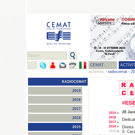
CEMAT
ACTIVI
activities
-
radiocemat
-
20
RADIOCEMAT
2019
2018
#ESE
2017
28 Jan
2019
2018
2016
Dedicat
2017
2016
Diretta
2015
2015
S. Ceci