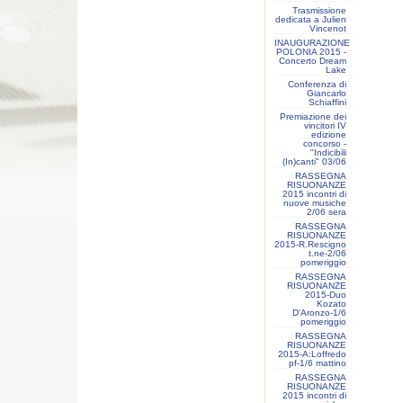
Trasmissione
dedicata a Julien
Vincenot
INAUGURAZIONE
POLONIA 2015 -
Concerto Dream
Lake
Conferenza di
Giancarlo
Schiaffini
Premiazione dei
vincitori IV
edizione
concorso -
"Indicibili
(In)canti" 03/06
RASSEGNA
RISUONANZE
2015 incontri di
nuove musiche
2/06 sera
RASSEGNA
RISUONANZE
2015-R.Rescigno
t.ne-2/06
pomeriggio
RASSEGNA
RISUONANZE
2015-Duo
Kozato
D'Aronzo-1/6
pomeriggio
RASSEGNA
RISUONANZE
2015-A:Loffredo
pf-1/6 mattino
RASSEGNA
RISUONANZE
2015 incontri di