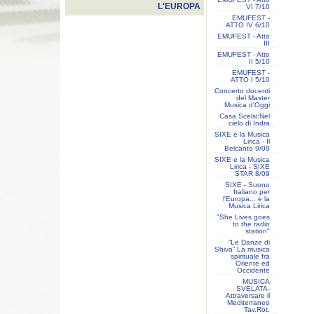
L'EUROPA
VI 7/10
EMUFEST -
ATTO IV 6/10
EMUFEST - Atto
III
EMUFEST - Atto
II 5/10
EMUFEST -
ATTO I 5/10
Concerto docenti
del Master
Musica d'Oggi
Casa Scelsi:Nel
cielo di Indra
SIXE e la Musica
Lirica - Il
Belcanto 9/09
SIXE e la Musica
Lirica - SIXE
STAR 8/09
SIXE - Suono
Italiano per
l'Europa... e la
Musica Lirica
"She Lives goes
to the radio
station"
“Le Danze di
Shiva” La musica
spirituale fra
Oriente ed
Occidente
MUSICA
SVELATA-
Attraversare il
Mediterraneo
Tav.Rot.