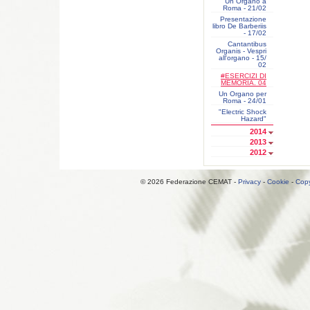
Un Organo a
Roma - 21/02
Presentazione
libro De Barberiis
- 17/02
Cantantibus
Organis - Vespri
all'organo - 15/
02
#ESERCIZI DI
MEMORIA. 04
Un Organo per
Roma - 24/01
"Electric Shock
Hazard"
2014
2013
2012
© 2026 Federazione CEMAT -
Privacy
-
Cookie
-
Copy