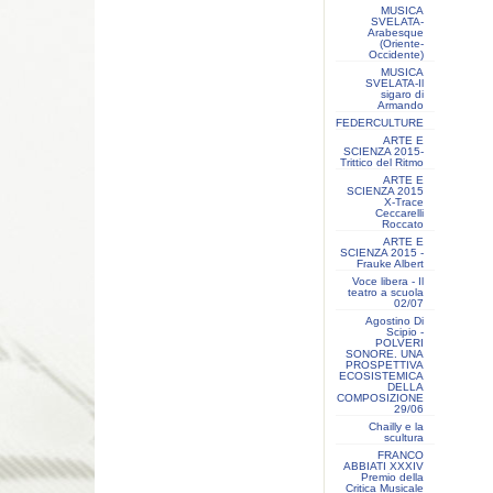
MUSICA
SVELATA-
Arabesque
(Oriente-
Occidente)
MUSICA
SVELATA-Il
sigaro di
Armando
FEDERCULTURE
ARTE E
SCIENZA 2015-
Trittico del Ritmo
ARTE E
SCIENZA 2015
X-Trace
Ceccarelli
Roccato
ARTE E
SCIENZA 2015 -
Frauke Albert
Voce libera - Il
teatro a scuola
02/07
Agostino Di
Scipio -
POLVERI
SONORE. UNA
PROSPETTIVA
ECOSISTEMICA
DELLA
COMPOSIZIONE
29/06
Chailly e la
scultura
FRANCO
ABBIATI XXXIV
Premio della
Critica Musicale