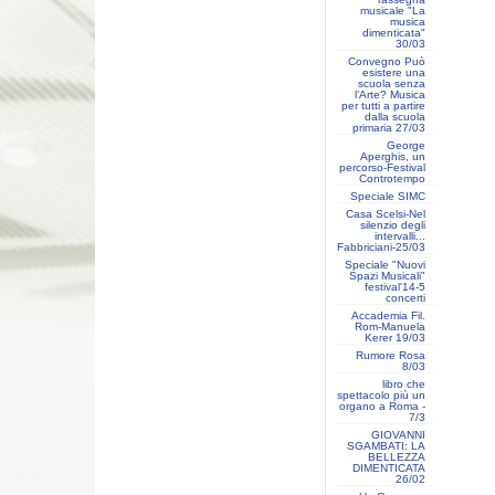
musicale "La
musica
dimenticata"
30/03
Convegno Può
esistere una
scuola senza
l’Arte? Musica
per tutti a partire
dalla scuola
primaria 27/03
George
Aperghis, un
percorso-Festival
Controtempo
Speciale SIMC
Casa Scelsi-Nel
silenzio degli
intervalli...
Fabbriciani-25/03
Speciale "Nuovi
Spazi Musicali"
festival'14-5
concerti
Accademia Fil.
Rom-Manuela
Kerer 19/03
Rumore Rosa
8/03
libro che
spettacolo più un
organo a Roma -
7/3
GIOVANNI
SGAMBATI: LA
BELLEZZA
DIMENTICATA
26/02