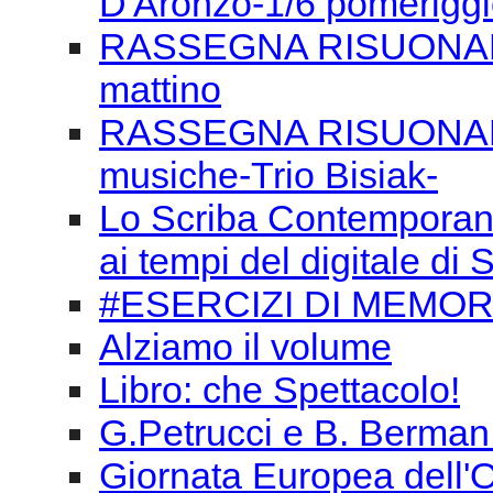
D'Aronzo-1/6 pomerigg
RASSEGNA RISUONANZE
mattino
RASSEGNA RISUONANZE
musiche-Trio Bisiak-
Lo Scriba Contemporaneo
ai tempi del digitale d
#ESERCIZI DI MEMORI
Alziamo il volume
Libro: che Spettacolo!
G.Petrucci e B. Berman
Giornata Europea dell'O