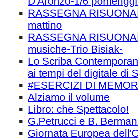
D'Aronzo-1/6 pomerigg
RASSEGNA RISUONANZE
mattino
RASSEGNA RISUONANZE
musiche-Trio Bisiak-
Lo Scriba Contemporaneo
ai tempi del digitale d
#ESERCIZI DI MEMORI
Alziamo il volume
Libro: che Spettacolo!
G.Petrucci e B. Berman
Giornata Europea dell'O