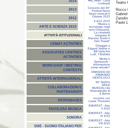
#re_fresh - Luca
2014
Teatro 
Lombardi
Concerto del 36°
Rocco 
2013
Festival Nuovi
Gabrie
Spazi musicali 6
Ottobre 2015
Zanolin
2012
3-4/12 2015
Paolo 
“Musica e
ARTE E SCIENZA 2015
tecnologia negli
anni Cinquanta.
La creatività
ATTIVITÀ ISTITUZIONALI
integrata di
Giacinto Scelsi e
Vieri Tosatti”
CEMAT ACTIVITIES
Omaggio a
Edgard Varèse e
Bill Viola-Ars
ASSOCIATED CENTRES
Ludi, T.Battista
ACTIVITIES
Media e
Spettacolo -
informazione
WORKSHOP / MEETING/
ormai virtuale?
CONTESTS
OMAGGIO AD
ARMANDO
GENTILUCCI
ATTIVITÀ INTERNAZIONALI
36° NUOVI
SPAZI
COLLABORAZIONI E
MUSICALI:da
Stranalandia di
PARTENARIATI
S.Benni
Incontro con
PATRONAGES
Lasse Thoresen
EMUFEST - Atto
X 9/10
FAVOLOSA MUSICA
EMUFEST - Atto
IX 9/10
SONORA
EMUFEST - Atto
VIII 8/10
SIXE - SUONO ITALIANO PER
EMUFEST - Atto