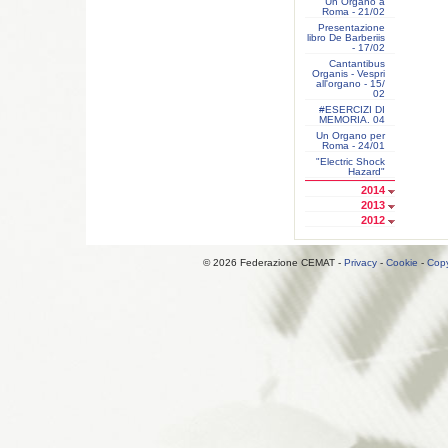
Un Organo a
Roma - 21/02
Presentazione
libro De Barberiis
- 17/02
Cantantibus
Organis - Vespri
all'organo - 15/
02
#ESERCIZI DI
MEMORIA. 04
Un Organo per
Roma - 24/01
"Electric Shock
Hazard"
2014
2013
2012
© 2026 Federazione CEMAT -
Privacy
-
Cookie
-
Copy