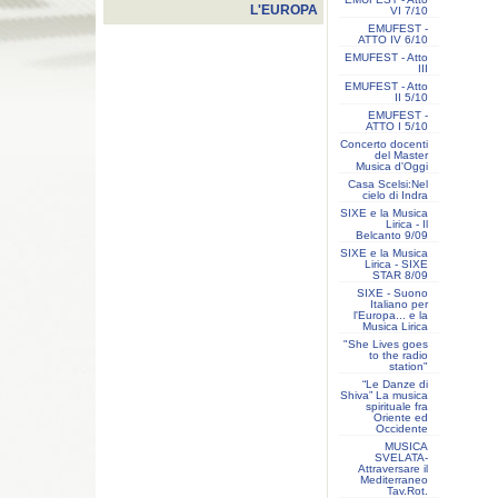
L'EUROPA
VI 7/10
EMUFEST -
ATTO IV 6/10
EMUFEST - Atto
III
EMUFEST - Atto
II 5/10
EMUFEST -
ATTO I 5/10
Concerto docenti
del Master
Musica d'Oggi
Casa Scelsi:Nel
cielo di Indra
SIXE e la Musica
Lirica - Il
Belcanto 9/09
SIXE e la Musica
Lirica - SIXE
STAR 8/09
SIXE - Suono
Italiano per
l'Europa... e la
Musica Lirica
"She Lives goes
to the radio
station"
“Le Danze di
Shiva” La musica
spirituale fra
Oriente ed
Occidente
MUSICA
SVELATA-
Attraversare il
Mediterraneo
Tav.Rot.