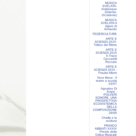
MUSICA
SVELATA-
Arabesque
(Oriente-
Occidente)
MUSICA
SVELATA-Il
sigaro di
Armando
FEDERCULTURE
ARTE E
SCIENZA 2015-
Trittico del Ritmo
ARTE E
SCIENZA 2015
X-Trace
Ceccarelli
Roccato
ARTE E
SCIENZA 2015 -
Frauke Albert
Voce libera - Il
teatro a scuola
02/07
Agostino Di
Scipio -
POLVERI
SONORE. UNA
PROSPETTIVA
ECOSISTEMICA
DELLA
COMPOSIZIONE
29/06
Chailly e la
scultura
FRANCO
ABBIATI XXXIV
Premio della
Critica Musicale