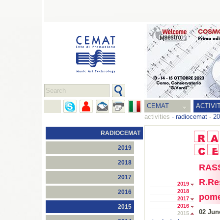
CEMAT
ACTIVI
activities
-
radiocemat
-
20
RADIOCEMAT
2019
2018
RAS
2017
R.Re
2019
2018
2016
pome
2017
2016
2015
02 Jun
2015