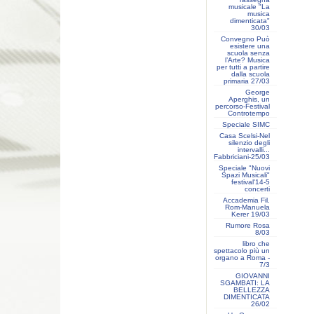
musicale "La
musica
dimenticata"
30/03
Convegno Può
esistere una
scuola senza
l’Arte? Musica
per tutti a partire
dalla scuola
primaria 27/03
George
Aperghis, un
percorso-Festival
Controtempo
Speciale SIMC
Casa Scelsi-Nel
silenzio degli
intervalli...
Fabbriciani-25/03
Speciale "Nuovi
Spazi Musicali"
festival'14-5
concerti
Accademia Fil.
Rom-Manuela
Kerer 19/03
Rumore Rosa
8/03
libro che
spettacolo più un
organo a Roma -
7/3
GIOVANNI
SGAMBATI: LA
BELLEZZA
DIMENTICATA
26/02