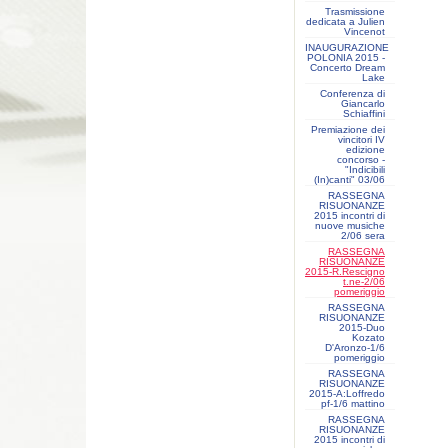
Trasmissione
dedicata a Julien
Vincenot
INAUGURAZIONE
POLONIA 2015 -
Concerto Dream
Lake
Conferenza di
Giancarlo
Schiaffini
Premiazione dei
vincitori IV
edizione
concorso -
"Indicibili
(In)canti" 03/06
RASSEGNA
RISUONANZE
2015 incontri di
nuove musiche
2/06 sera
RASSEGNA
RISUONANZE
2015-R.Rescigno
t.ne-2/06
pomeriggio
RASSEGNA
RISUONANZE
2015-Duo
Kozato
D'Aronzo-1/6
pomeriggio
RASSEGNA
RISUONANZE
2015-A:Loffredo
pf-1/6 mattino
RASSEGNA
RISUONANZE
2015 incontri di