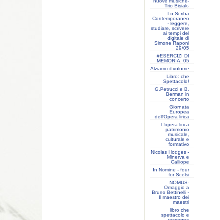
nuove musiche-
Trio Bisiak-
Lo Scriba
Contemporaneo
- leggere,
studiare, scrivere
ai tempi del
digitale di
Simone Raponi
29/05
#ESERCIZI DI
MEMORIA. 05
Alziamo il volume
Libro: che
Spettacolo!
G.Petrucci e B.
Berman in
concerto
Giornata
Europea
dell'Opera lirica
L’opera lirica
patrimonio
musicale,
culturale e
formativo
Nicolas Hodges -
Minerva e
Calliope
In Nomine - four
for Scelsi
NOMUS-
Omaggio a
Bruno Bettinelli -
Il maestro dei
maestri
libro che
spettacolo e
rassegna