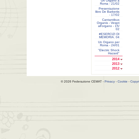
Un Organo a
Roma - 21/02
Presentazione
libro De Barberiis
- 17/02
Cantantibus
Organis - Vespri
all'organo - 15/
02
#ESERCIZI DI
MEMORIA. 04
Un Organo per
Roma - 24/01
"Electric Shock
Hazard"
2014
2013
2012
© 2026 Federazione CEMAT -
Privacy
-
Cookie
-
Copyr