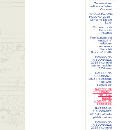
Trasmissione
dedicata a Julien
Vincenot
INAUGURAZIONE
POLONIA 2015 -
Concerto Dream
Lake
Conferenza di
Giancarlo
Schiaffini
Premiazione dei
vincitori IV
edizione
concorso -
"Indicibili
(In)canti" 03/06
RASSEGNA
RISUONANZE
2015 incontri di
nuove musiche
2/06 sera
RASSEGNA
RISUONANZE
2015-R.Rescigno
t.ne-2/06
pomeriggio
RASSEGNA
RISUONANZE
2015-Duo
Kozato
D'Aronzo-1/6
pomeriggio
RASSEGNA
RISUONANZE
2015-A:Loffredo
pf-1/6 mattino
RASSEGNA
RISUONANZE
2015 incontri di