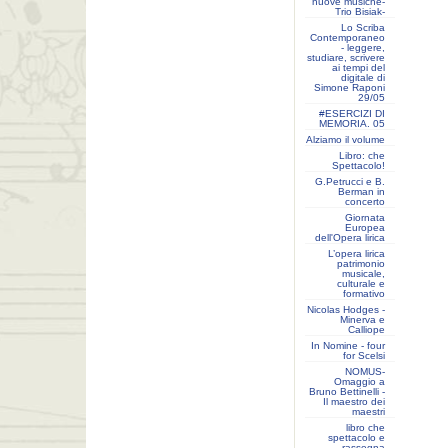
nuove musiche-
Trio Bisiak-
Lo Scriba
Contemporaneo
- leggere,
studiare, scrivere
ai tempi del
digitale di
Simone Raponi
29/05
#ESERCIZI DI
MEMORIA. 05
Alziamo il volume
Libro: che
Spettacolo!
G.Petrucci e B.
Berman in
concerto
Giornata
Europea
dell'Opera lirica
L’opera lirica
patrimonio
musicale,
culturale e
formativo
Nicolas Hodges -
Minerva e
Calliope
In Nomine - four
for Scelsi
NOMUS-
Omaggio a
Bruno Bettinelli -
Il maestro dei
maestri
libro che
spettacolo e
rassegna