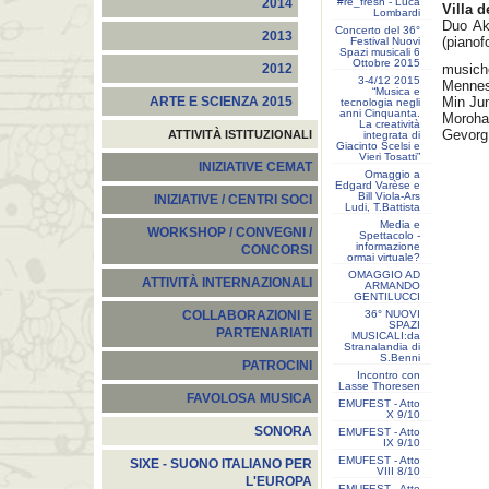
#re_fresh - Luca
2014
Villa d
Lombardi
Duo Ak
Concerto del 36°
2013
(pianof
Festival Nuovi
Spazi musicali 6
Ottobre 2015
musiche
2012
3-4/12 2015
Mennes
“Musica e
Min Jun
ARTE E SCIENZA 2015
tecnologia negli
anni Cinquanta.
Moroha
La creatività
Gevorg 
ATTIVITÀ ISTITUZIONALI
integrata di
Giacinto Scelsi e
Vieri Tosatti”
INIZIATIVE CEMAT
Omaggio a
Edgard Varèse e
Bill Viola-Ars
INIZIATIVE / CENTRI SOCI
Ludi, T.Battista
Media e
WORKSHOP / CONVEGNI /
Spettacolo -
informazione
CONCORSI
ormai virtuale?
OMAGGIO AD
ATTIVITÀ INTERNAZIONALI
ARMANDO
GENTILUCCI
36° NUOVI
COLLABORAZIONI E
SPAZI
PARTENARIATI
MUSICALI:da
Stranalandia di
S.Benni
PATROCINI
Incontro con
Lasse Thoresen
FAVOLOSA MUSICA
EMUFEST - Atto
X 9/10
SONORA
EMUFEST - Atto
IX 9/10
EMUFEST - Atto
SIXE - SUONO ITALIANO PER
VIII 8/10
L'EUROPA
EMUFEST - Atto