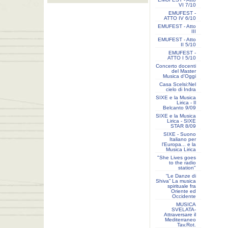
VI 7/10
EMUFEST -
ATTO IV 6/10
EMUFEST - Atto
III
EMUFEST - Atto
II 5/10
EMUFEST -
ATTO I 5/10
Concerto docenti
del Master
Musica d'Oggi
Casa Scelsi:Nel
cielo di Indra
SIXE e la Musica
Lirica - Il
Belcanto 9/09
SIXE e la Musica
Lirica - SIXE
STAR 8/09
SIXE - Suono
Italiano per
l'Europa... e la
Musica Lirica
"She Lives goes
to the radio
station"
“Le Danze di
Shiva” La musica
spirituale fra
Oriente ed
Occidente
MUSICA
SVELATA-
Attraversare il
Mediterraneo
Tav.Rot.