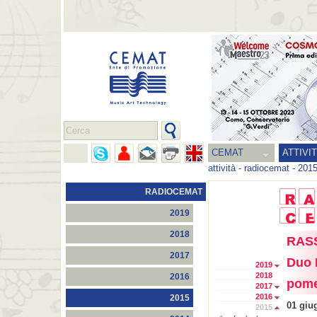
CEMAT
ATTIVI
attività
-
radiocemat
-
201
RADIOCEMAT
2019
2018
RAS
2017
Duo 
2019
2018
2016
pome
2017
2016
2015
01 giu
2015