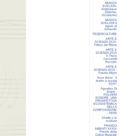
MUSICA
SVELATA-
Arabesque
(Oriente-
Occidente)
MUSICA
SVELATA-Il
sigaro di
Armando
FEDERCULTURE
ARTE E
SCIENZA 2015-
Trittico del Ritmo
ARTE E
SCIENZA 2015
X-Trace
Ceccarelli
Roccato
ARTE E
SCIENZA 2015 -
Frauke Albert
Voce libera - Il
teatro a scuola
02/07
Agostino Di
Scipio -
POLVERI
SONORE. UNA
PROSPETTIVA
ECOSISTEMICA
DELLA
COMPOSIZIONE
29/06
Chailly e la
scultura
FRANCO
ABBIATI XXXIV
Premio della
Critica Musicale