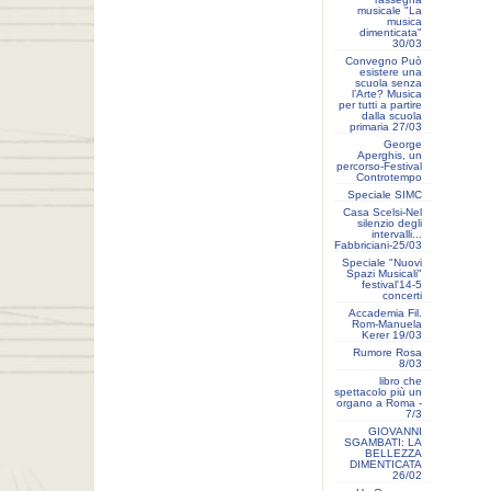
musicale "La
musica
dimenticata"
30/03
Convegno Può
esistere una
scuola senza
l’Arte? Musica
per tutti a partire
dalla scuola
primaria 27/03
George
Aperghis, un
percorso-Festival
Controtempo
Speciale SIMC
Casa Scelsi-Nel
silenzio degli
intervalli...
Fabbriciani-25/03
Speciale "Nuovi
Spazi Musicali"
festival'14-5
concerti
Accademia Fil.
Rom-Manuela
Kerer 19/03
Rumore Rosa
8/03
libro che
spettacolo più un
organo a Roma -
7/3
GIOVANNI
SGAMBATI: LA
BELLEZZA
DIMENTICATA
26/02