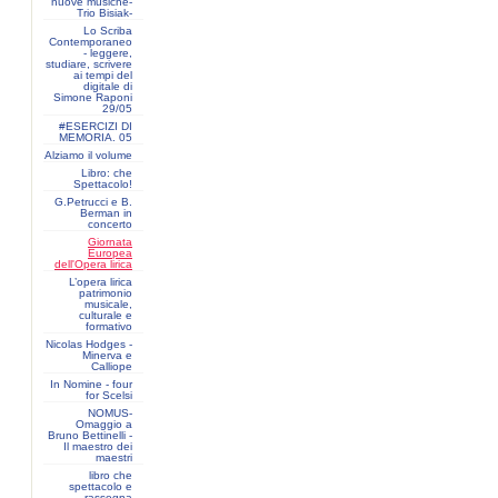
nuove musiche-
Trio Bisiak-
Lo Scriba
Contemporaneo
- leggere,
studiare, scrivere
ai tempi del
digitale di
Simone Raponi
29/05
#ESERCIZI DI
MEMORIA. 05
Alziamo il volume
Libro: che
Spettacolo!
G.Petrucci e B.
Berman in
concerto
Giornata
Europea
dell'Opera lirica
L’opera lirica
patrimonio
musicale,
culturale e
formativo
Nicolas Hodges -
Minerva e
Calliope
In Nomine - four
for Scelsi
NOMUS-
Omaggio a
Bruno Bettinelli -
Il maestro dei
maestri
libro che
spettacolo e
rassegna