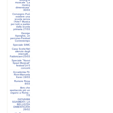
musicale "La
musica
dimenticata"
30/03
Convegno Può
esistere una
scuola senza
l’Arte? Musica
per tutti a partire
dalla scuola
primaria 27/03
George
Aperghis, un
percorso-Festival
Controtempo
Speciale SIMC
Casa Scelsi-Nel
silenzio degli
intervalli...
Fabbriciani-25/03
Speciale "Nuovi
Spazi Musicali"
festival'14-5
concerti
Accademia Fil.
Rom-Manuela
Kerer 19/03
Rumore Rosa
8/03
libro che
spettacolo più un
organo a Roma -
7/3
GIOVANNI
SGAMBATI: LA
BELLEZZA
DIMENTICATA
26/02