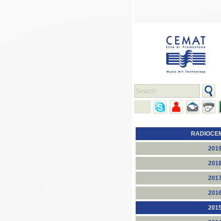
RADIOCE
201
201
201
201
201