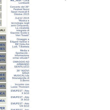
#re_fresh - Luca
4
Lombardi
Concerto del 36°
3
Festival Nuovi
Spazi musicali 6
Ottobre 2015
2
3-4/12 2015
“Musica e
5
tecnologia negli
anni Cinquanta.
La creatività
NALI
integrata di
Giacinto Scelsi e
Vieri Tosatti”
IES
Omaggio a
Edgard Varèse e
Bill Viola-Ars
RES
Ludi, T.Battista
TIES
Media e
Spettacolo -
informazione
NG/
ormai virtuale?
STS
OMAGGIO AD
ARMANDO
GENTILUCCI
ALI
36° NUOVI
SPAZI
I E
MUSICALI:da
Stranalandia di
ATI
S.Benni
Incontro con
GES
Lasse Thoresen
EMUFEST - Atto
X 9/10
ICA
EMUFEST - Atto
IX 9/10
ORA
EMUFEST - Atto
VIII 8/10
PER
EMUFEST - Atto