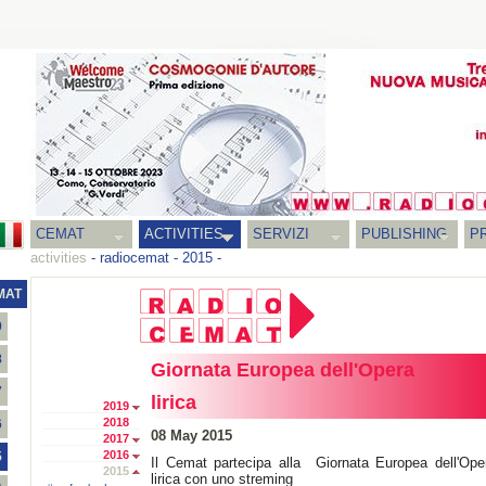
CEMAT
ACTIVITIES
SERVIZI
PUBLISHING
P
activities
-
radiocemat
-
2015
-
MAT
9
8
Giornata Europea dell'Opera
7
lirica
2019
2018
6
08 May 2015
2017
2016
5
Il Cemat partecipa alla Giornata Europea dell'Ope
2015
lirica con uno streming