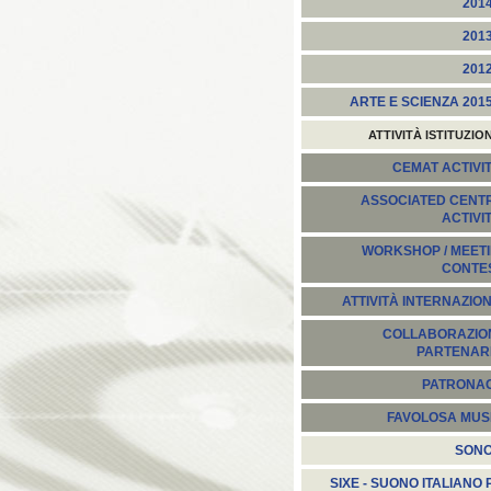
201
201
201
ARTE E SCIENZA 201
ATTIVITÀ ISTITUZIO
CEMAT ACTIVIT
ASSOCIATED CENT
ACTIVI
WORKSHOP / MEETI
CONTE
ATTIVITÀ INTERNAZION
COLLABORAZION
PARTENARI
PATRONA
FAVOLOSA MUS
SON
SIXE - SUONO ITALIANO 