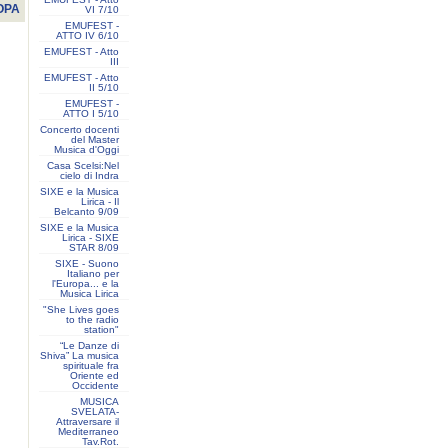
OPA
VI 7/10
EMUFEST -
ATTO IV 6/10
EMUFEST - Atto
III
EMUFEST - Atto
II 5/10
EMUFEST -
ATTO I 5/10
Concerto docenti
del Master
Musica d'Oggi
Casa Scelsi:Nel
cielo di Indra
SIXE e la Musica
Lirica - Il
Belcanto 9/09
SIXE e la Musica
Lirica - SIXE
STAR 8/09
SIXE - Suono
Italiano per
l'Europa... e la
Musica Lirica
"She Lives goes
to the radio
station"
“Le Danze di
Shiva” La musica
spirituale fra
Oriente ed
Occidente
MUSICA
SVELATA-
Attraversare il
Mediterraneo
Tav.Rot.