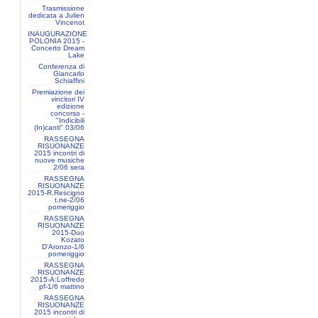
Trasmissione
dedicata a Julien
Vincenot
INAUGURAZIONE
POLONIA 2015 -
Concerto Dream
Lake
Conferenza di
Giancarlo
Schiaffini
Premiazione dei
vincitori IV
edizione
concorso -
"Indicibili
(In)canti" 03/06
RASSEGNA
RISUONANZE
2015 incontri di
nuove musiche
2/06 sera
RASSEGNA
RISUONANZE
2015-R.Rescigno
t.ne-2/06
pomeriggio
RASSEGNA
RISUONANZE
2015-Duo
Kozato
D'Aronzo-1/6
pomeriggio
RASSEGNA
RISUONANZE
2015-A:Loffredo
pf-1/6 mattino
RASSEGNA
RISUONANZE
2015 incontri di