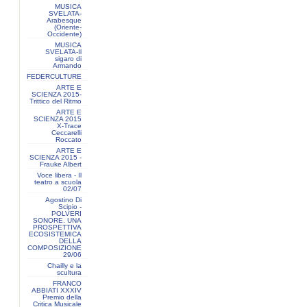
MUSICA
SVELATA-
Arabesque
(Oriente-
Occidente)
MUSICA
SVELATA-Il
sigaro di
Armando
FEDERCULTURE
ARTE E
SCIENZA 2015-
Trittico del Ritmo
ARTE E
SCIENZA 2015
X-Trace
Ceccarelli
Roccato
ARTE E
SCIENZA 2015 -
Frauke Albert
Voce libera - Il
teatro a scuola
02/07
Agostino Di
Scipio -
POLVERI
SONORE. UNA
PROSPETTIVA
ECOSISTEMICA
DELLA
COMPOSIZIONE
29/06
Chailly e la
scultura
FRANCO
ABBIATI XXXIV
Premio della
Critica Musicale