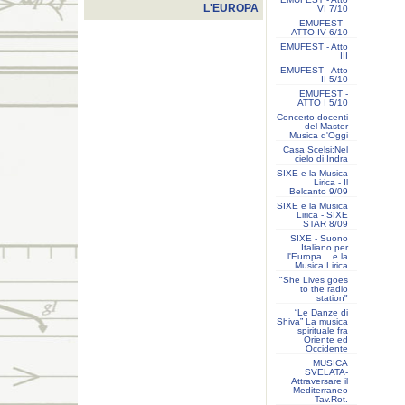
L'EUROPA
VI 7/10
EMUFEST -
ATTO IV 6/10
EMUFEST - Atto
III
EMUFEST - Atto
II 5/10
EMUFEST -
ATTO I 5/10
Concerto docenti
del Master
Musica d'Oggi
Casa Scelsi:Nel
cielo di Indra
SIXE e la Musica
Lirica - Il
Belcanto 9/09
SIXE e la Musica
Lirica - SIXE
STAR 8/09
SIXE - Suono
Italiano per
l'Europa... e la
Musica Lirica
"She Lives goes
to the radio
station"
“Le Danze di
Shiva” La musica
spirituale fra
Oriente ed
Occidente
MUSICA
SVELATA-
Attraversare il
Mediterraneo
Tav.Rot.