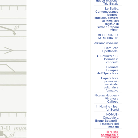
nuove musiche-
Trio Bisiak-
Lo Scriba
Contemporaneo
- leggere,
studiare, scrivere
ai tempi del
digitale di
Simone Raponi
29/05
#ESERCIZI DI
MEMORIA. 05
Alziamo il volume
Libro: che
Spettacolo!
G.Petrucci e B.
Berman in
concerto
Giornata
Europea
dell'Opera lirica
L’opera lirica
patrimonio
musicale,
culturale e
formativo
Nicolas Hodges -
Minerva e
Calliope
In Nomine - four
for Scelsi
NOMUS-
Omaggio a
Bruno Bettinelli -
Il maestro dei
maestri
libro che
spettacolo e
rassegna