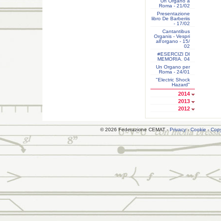
Un Organo a
Roma - 21/02
Presentazione
libro De Barberiis
- 17/02
Cantantibus
Organis - Vespri
all'organo - 15/
02
#ESERCIZI DI
MEMORIA. 04
Un Organo per
Roma - 24/01
"Electric Shock
Hazard"
2014
2013
2012
© 2026 Federazione CEMAT -
Privacy
-
Cookie
-
Copy