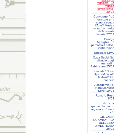
musicale "La
musica
dimenticata"
30/03
Convegno Può
esistere una
scuola senza
l’Arte? Musica
per tutti a partire
dalla scuola
primaria 27/03
George
Aperghis, un
percorso-Festival
Controtempo
Speciale SIMC
Casa Scelsi-Nel
silenzio degli
intervalli...
Fabbriciani-25/03
Speciale "Nuovi
Spazi Musicali"
festival'14-5
concerti
Accademia Fil.
Rom-Manuela
Kerer 19/03
Rumore Rosa
8/03
libro che
spettacolo più un
organo a Roma -
7/3
GIOVANNI
SGAMBATI: LA
BELLEZZA
DIMENTICATA
26/02