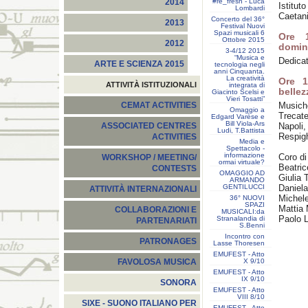
#re_fresh - Luca
2014
Istitut
Lombardi
Caetani
Concerto del 36°
2013
Festival Nuovi
Spazi musicali 6
Ore 1
Ottobre 2015
2012
domin
3-4/12 2015
“Musica e
Dedicat
ARTE E SCIENZA 2015
tecnologia negli
anni Cinquanta.
La creatività
Ore 1
ATTIVITÀ ISTITUZIONALI
integrata di
bellez
Giacinto Scelsi e
Vieri Tosatti”
Musich
CEMAT ACTIVITIES
Omaggio a
Trecate
Edgard Varèse e
Bill Viola-Ars
Napoli
ASSOCIATED CENTRES
Ludi, T.Battista
Respig
ACTIVITIES
Media e
Spettacolo -
informazione
Coro d
WORKSHOP / MEETING/
ormai virtuale?
Beatric
CONTESTS
OMAGGIO AD
Giulia 
ARMANDO
GENTILUCCI
Daniel
ATTIVITÀ INTERNAZIONALI
Michele
36° NUOVI
SPAZI
Mattia 
COLLABORAZIONI E
MUSICALI:da
Paolo L
Stranalandia di
PARTENARIATI
S.Benni
Incontro con
PATRONAGES
Lasse Thoresen
EMUFEST - Atto
X 9/10
FAVOLOSA MUSICA
EMUFEST - Atto
IX 9/10
SONORA
EMUFEST - Atto
VIII 8/10
SIXE - SUONO ITALIANO PER
EMUFEST - Atto