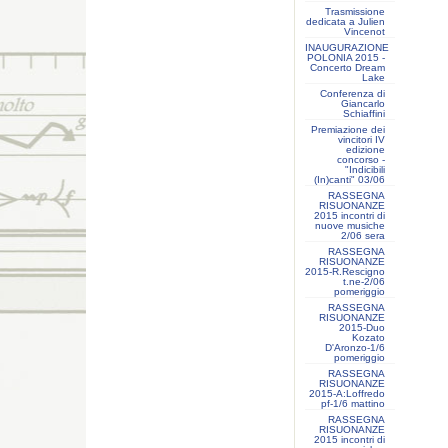
Trasmissione
dedicata a Julien
Vincenot
INAUGURAZIONE
POLONIA 2015 -
Concerto Dream
Lake
Conferenza di
Giancarlo
Schiaffini
Premiazione dei
vincitori IV
edizione
concorso -
"Indicibili
(In)canti" 03/06
RASSEGNA
RISUONANZE
2015 incontri di
nuove musiche
2/06 sera
RASSEGNA
RISUONANZE
2015-R.Rescigno
t.ne-2/06
pomeriggio
RASSEGNA
RISUONANZE
2015-Duo
Kozato
D'Aronzo-1/6
pomeriggio
RASSEGNA
RISUONANZE
2015-A:Loffredo
pf-1/6 mattino
RASSEGNA
RISUONANZE
2015 incontri di