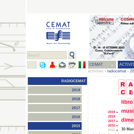
CEMAT
ACTIVI
activities
-
radiocemat
-
20
RADIOCEMAT
2019
2018
libr
2017
musi
2019
2018
2016
dime
2017
2016
2015
30 Mar
2015