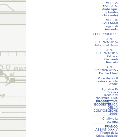
MUSICA
SVELATA-
Arabesque
(Oriente-
Occidente)
MUSICA
SVELATA-Il
sigaro di
Armando
FEDERCULTURE
ARTE E
SCIENZA 2015-
Trittico del Ritmo
ARTE E
SCIENZA 2015
X-Trace
Ceccarelli
Roccato
ARTE E
SCIENZA 2015 -
Frauke Albert
Voce libera - Il
teatro a scuola
02/07
Agostino Di
Scipio -
POLVERI
SONORE. UNA
PROSPETTIVA
ECOSISTEMICA
DELLA
COMPOSIZIONE
29/06
Chailly e la
scultura
FRANCO
ABBIATI XXXIV
Premio della
Critica Musicale