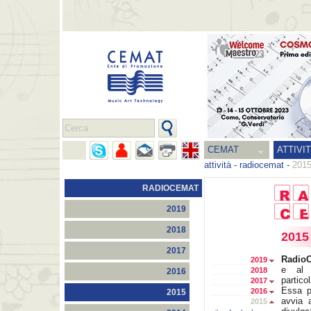
CEMAT
ATTIVI
attività
-
radiocemat
-
201
RADIOCEMAT
2019
2018
2015
2017
Radio
2019
e al 
2018
2016
partico
2017
Essa p
2016
2015
avvia 
2015