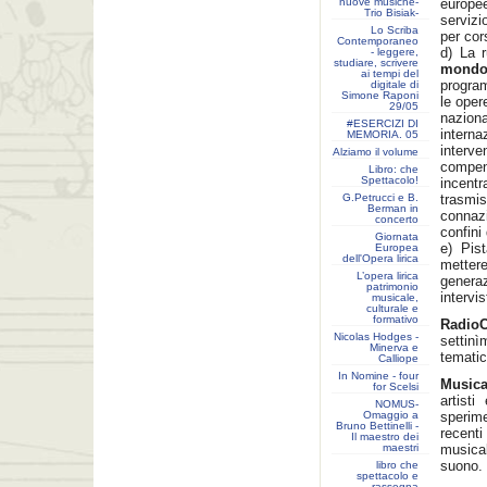
nuove musiche-
europee
Trio Bisiak-
servizi
Lo Scriba
per cor
Contemporaneo
d) La 
- leggere,
studiare, scrivere
mond
ai tempi del
progra
digitale di
Simone Raponi
le oper
29/05
naziona
#ESERCIZI DI
intern
MEMORIA. 05
interv
Alziamo il volume
compend
Libro: che
Spettacolo!
incentr
G.Petrucci e B.
trasmi
Berman in
connazi
concerto
confini
Giornata
e) Pis
Europea
dell'Opera lirica
mettere
L’opera lirica
generaz
patrimonio
intervi
musicale,
culturale e
formativo
Radi
Nicolas Hodges -
settin
Minerva e
tematic
Calliope
In Nomine - four
Musica
for Scelsi
artisti
NOMUS-
Omaggio a
sperim
Bruno Bettinelli -
recenti
Il maestro dei
maestri
musica
suono.
libro che
spettacolo e
rassegna