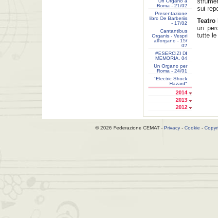
strumen
Un Organo a
Roma - 21/02
sui repe
Presentazione
libro De Barberiis
Teatro
- 17/02
un per
Cantantibus
tutte le
Organis - Vespri
all'organo - 15/
02
#ESERCIZI DI
MEMORIA. 04
Un Organo per
Roma - 24/01
"Electric Shock
Hazard"
2014
2013
2012
© 2026 Federazione CEMAT -
Privacy
-
Cookie
-
Copyr