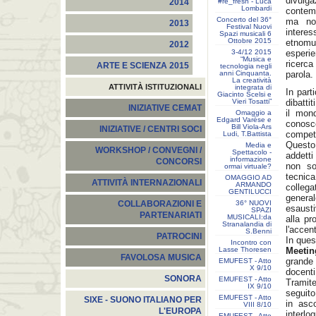
divul
#re_fresh - Luca
2014
Lombardi
contem
Concerto del 36°
ma non
2013
Festival Nuovi
interes
Spazi musicali 6
Ottobre 2015
etnomu
2012
3-4/12 2015
esperi
“Musica e
ricerc
ARTE E SCIENZA 2015
tecnologia negli
anni Cinquanta.
parola.
La creatività
ATTIVITÀ ISTITUZIONALI
integrata di
In part
Giacinto Scelsi e
Vieri Tosatti”
dibatti
INIZIATIVE CEMAT
il mon
Omaggio a
Edgard Varèse e
conosce
Bill Viola-Ars
INIZIATIVE / CENTRI SOCI
compet
Ludi, T.Battista
Questo 
Media e
WORKSHOP / CONVEGNI /
Spettacolo -
addetti
informazione
CONCORSI
non so
ormai virtuale?
tecnic
OMAGGIO AD
ATTIVITÀ INTERNAZIONALI
ARMANDO
collega
GENTILUCCI
genera
36° NUOVI
COLLABORAZIONI E
esausti
SPAZI
PARTENARIATI
MUSICALI:da
alla pr
Stranalandia di
l'accen
S.Benni
PATROCINI
In ques
Incontro con
Lasse Thoresen
Meetin
FAVOLOSA MUSICA
grande 
EMUFEST - Atto
X 9/10
docenti
SONORA
EMUFEST - Atto
Tramite
IX 9/10
seguito
EMUFEST - Atto
SIXE - SUONO ITALIANO PER
in asc
VIII 8/10
L'EUROPA
interlo
EMUFEST - Atto