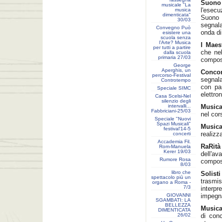
Suono
musicale "La
l'esec
musica
dimenticata"
Suono
30/03
segnala
Convegno Può
onda di
esistere una
scuola senza
l’Arte? Musica
I Maes
per tutti a partire
che nel
dalla scuola
primaria 27/03
compos
George
Aperghis, un
Concor
percorso-Festival
segnala
Controtempo
con par
Speciale SIMC
elettron
Casa Scelsi-Nel
silenzio degli
intervalli...
Musica
Fabbriciani-25/03
nel cor
Speciale "Nuovi
Spazi Musicali"
Musica
festival'14-5
realizz
concerti
Accademia Fil.
RaRità
Rom-Manuela
Kerer 19/03
dell'av
Rumore Rosa
composi
8/03
libro che
Solist
spettacolo più un
trasmi
organo a Roma -
7/3
interpr
GIOVANNI
impegna
SGAMBATI: LA
BELLEZZA
Music
DIMENTICATA
26/02
di conc