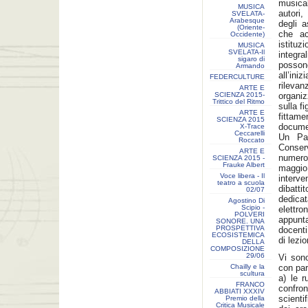
musical
MUSICA
autori,
SVELATA-
Arabesque
degli a
(Oriente-
che ac
Occidente)
istituz
MUSICA
SVELATA-Il
integr
sigaro di
posson
Armando
all’ini
FEDERCULTURE
rileva
ARTE E
SCIENZA 2015-
organi
Trittico del Ritmo
sulla f
ARTE E
fittame
SCIENZA 2015
documen
X-Trace
Ceccarelli
Un Par
Roccato
Conser
ARTE E
numerosi
SCIENZA 2015 -
Frauke Albert
maggio
Voce libera - Il
interve
teatro a scuola
dibatti
02/07
dedica
Agostino Di
Scipio -
elettro
POLVERI
appunt
SONORE. UNA
PROSPETTIVA
docenti
ECOSISTEMICA
di lezi
DELLA
COMPOSIZIONE
29/06
Vi sono
Chailly e la
con par
scultura
a) le 
FRANCO
confro
ABBIATI XXXIV
scienti
Premio della
Critica Musicale