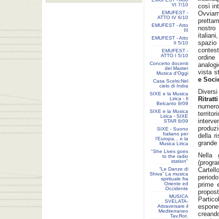
VI 7/10
così in
EMUFEST -
Ovviam
ATTO IV 6/10
prettam
EMUFEST - Atto
nostro
III
italian
EMUFEST - Atto
spazio
II 5/10
contes
EMUFEST -
ATTO I 5/10
ordine 
Concerto docenti
analogi
del Master
vista s
Musica d'Oggi
e Socie
Casa Scelsi:Nel
cielo di Indra
Divers
SIXE e la Musica
Ritratti
Lirica - Il
Belcanto 9/09
numero
SIXE e la Musica
territor
Lirica - SIXE
interve
STAR 8/09
produzi
SIXE - Suono
Italiano per
della r
l'Europa... e la
grande 
Musica Lirica
"She Lives goes
Nella 
to the radio
station"
(progr
“Le Danze di
Cartell
Shiva” La musica
periodo
spirituale fra
Oriente ed
prime e
Occidente
propost
MUSICA
Partico
SVELATA-
espone
Attraversare il
Mediterraneo
creando
Tav.Rot.