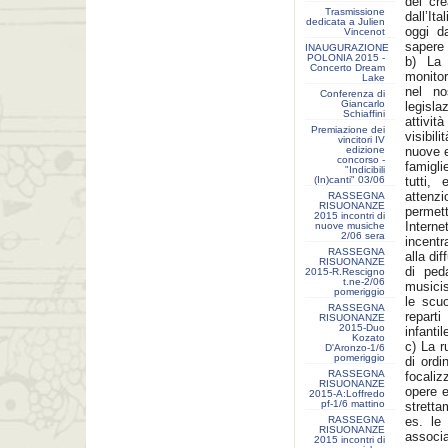
dei cre
Trasmissione
dall’It
dedicata a Julien
oggi d
Vincenot
sapere d
INAUGURAZIONE
POLONIA 2015 -
b) La
Concerto Dream
monitor
Lake
nel no
Conferenza di
Giancarlo
legisla
Schiaffini
attivit
Premiazione dei
visibi
vincitori IV
edizione
nuove e
concorso -
famigli
"Indicibili
(In)canti" 03/06
tutti,
attenz
RASSEGNA
RISUONANZE
permett
2015 incontri di
Intern
nuove musiche
2/06 sera
incentr
RASSEGNA
alla dif
RISUONANZE
di peda
2015-R.Rescigno
t.ne-2/06
musicis
pomeriggio
le scu
RASSEGNA
reparti
RISUONANZE
2015-Duo
infantil
Kozato
c) La r
D'Aronzo-1/6
pomeriggio
di ordi
RASSEGNA
focaliz
RISUONANZE
opere e
2015-A:Loffredo
pf-1/6 mattino
stretta
RASSEGNA
es. le 
RISUONANZE
associ
2015 incontri di