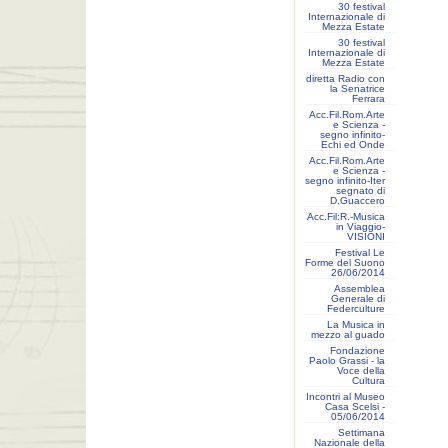
30 festival
Internazionale di
Mezza Estate
30 festival
Internazionale di
Mezza Estate
diretta Radio con
la Senatrice
Ferrara
Acc.Fil.Rom.Arte
e Scienza -
segno infinito-
Echi ed Onde
Acc.Fil.Rom.Arte
e Scienza -
segno infinito-Iter
segnato di
D.Guaccero
Acc.Fil:R.-Musica
in Viaggio-
VISIONI
Festival Le
Forme del Suono
26/06/2014
Assemblea
Generale di
Federculture
La Musica in
mezzo al guado
Fondazione
Paolo Grassi - la
Voce della
Cultura
Incontri al Museo
Casa Scelsi -
05/06/2014
Settimana
Nazionale della