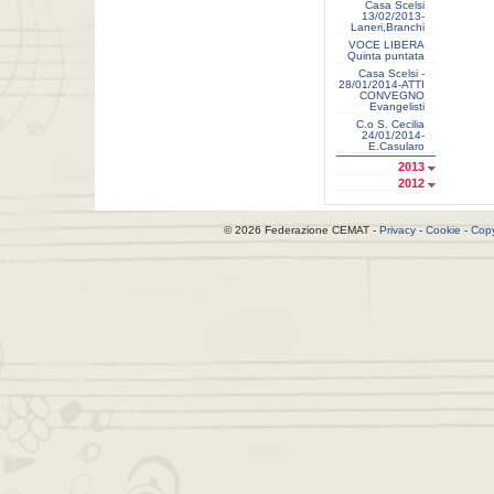
Casa Scelsi
13/02/2013-
Laneri,Branchi
VOCE LIBERA
Quinta puntata
Casa Scelsi -
28/01/2014-ATTI
CONVEGNO
Evangelisti
C.o S. Cecilia
24/01/2014-
E.Casularo
2013
2012
© 2026 Federazione CEMAT -
Privacy
-
Cookie
-
Copy