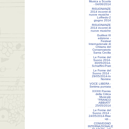
Musica a Scuola
- 04/06/2014
RISUONANZE
2014 incontri di
nuove musiche -
Loffredo-2
giugno 2014
RISUONANZE
2014 incontri di
nuove musiche
Guitfest III
edizione -
Festival
Internazionale di
Chitarra del
Conservatorio
Santa Cecilia
Le Forme del
Suono 2014-
30/05/2014-
Schiaffini-Prati
Le Forme del
Suono 2014 -
29/05/2014-In
Nomine
VOCE LIBERA -
Settima puntata
XXXIII Premio
della Critica
Musicale
"FRANCO
ABBIATI"
25/05/2014
Le Forme del
Suono 2014 -
24/05/2014-Rise
up...
CONVEGNO
INTERNAZIONALE