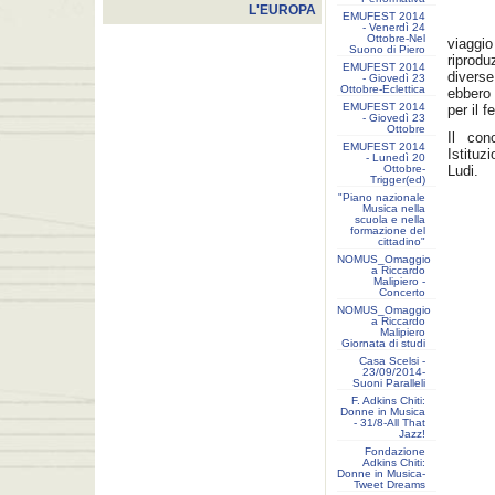
L'EUROPA
EMUFEST 2014
- Venerdì 24
Ottobre-Nel
viaggio
Suono di Piero
riprod
EMUFEST 2014
divers
- Giovedì 23
Ottobre-Eclettica
ebbero 
EMUFEST 2014
per il 
- Giovedì 23
Ottobre
Il con
EMUFEST 2014
Istituz
- Lunedì 20
Ottobre-
Ludi.
Trigger(ed)
"Piano nazionale
Musica nella
scuola e nella
formazione del
cittadino"
NOMUS_Omaggio
a Riccardo
Malipiero -
Concerto
NOMUS_Omaggio
a Riccardo
Malipiero
Giornata di studi
Casa Scelsi -
23/09/2014-
Suoni Paralleli
F. Adkins Chiti:
Donne in Musica
- 31/8-All That
Jazz!
Fondazione
Adkins Chiti:
Donne in Musica-
Tweet Dreams