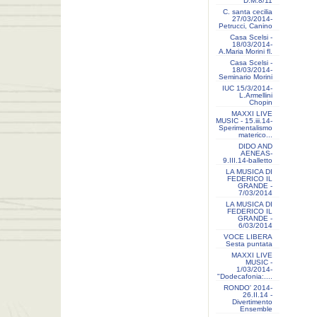
D.M.8/11
C. santa cecilia
27/03/2014-
Petrucci, Canino
Casa Scelsi -
18/03/2014-
A.Maria Morini fl.
Casa Scelsi -
18/03/2014-
Seminario Morini
IUC 15/3/2014-
L.Armellini
Chopin
MAXXI LIVE
MUSIC - 15.iii.14-
Sperimentalismo
materico...
DIDO AND
AENEAS-
9.III.14-balletto
LA MUSICA DI
FEDERICO IL
GRANDE -
7/03/2014
LA MUSICA DI
FEDERICO IL
GRANDE -
6/03/2014
VOCE LIBERA
Sesta puntata
MAXXI LIVE
MUSIC -
1/03/2014-
"Dodecafonia:....
RONDO' 2014-
26.II.14 -
Divertimento
Ensemble