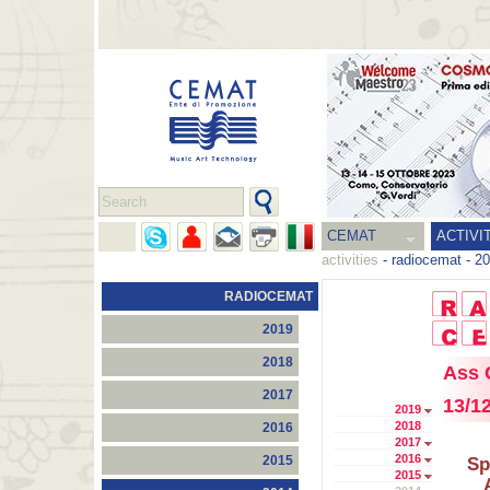
CEMAT
ACTIVI
activities
-
radiocemat
-
20
RADIOCEMAT
2019
2018
Ass 
2017
13/1
2019
2018
2016
2017
2016
2015
Sp
2015