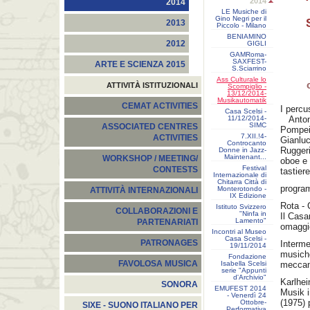
2014
2014
LE Musiche di
Gino Negri per il
2013
Piccolo - Milano
BENIAMINO
2012
GIGLI
GAMRoma-
SAXFEST-
ARTE E SCIENZA 2015
S.Sciarrino
Ass Culturale lo
ATTIVITÀ ISTITUZIONALI
Scompiglio -
13/12/2014-
Musikautomatik
CEMAT ACTIVITIES
I percu
Casa Scelsi -
11/12/2014-
Antoni
SIMC
ASSOCIATED CENTRES
Pompei
7.XII.!4-
ACTIVITIES
Gianlu
Controcanto
Ruggeri
Donne in Jazz-
Maintenant...
WORKSHOP / MEETING/
oboe e 
Festival
CONTESTS
tastier
Internazionale di
Chitarra Città di
progr
Monterotondo -
ATTIVITÀ INTERNAZIONALI
IX Edizione
Rota - 
Istituto Svizzero
COLLABORAZIONI E
"Ninfa in
Il Casa
Lamento"
PARTENARIATI
omaggio
Incontri al Museo
Casa Scelsi -
PATRONAGES
Interm
19/11/2014
musich
Fondazione
FAVOLOSA MUSICA
Isabella Scelsi
meccan
serie "Appunti
d'Archivio"
Karlhe
SONORA
EMUFEST 2014
Musik 
- Venerdì 24
(1975) 
Ottobre-
SIXE - SUONO ITALIANO PER
Performativa