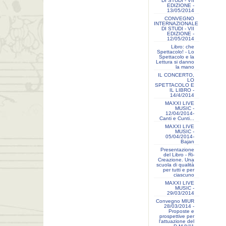
DI STUDI - VII
EDIZIONE -
13/05/2014
CONVEGNO
INTERNAZIONALE
DI STUDI - VII
EDIZIONE -
12/05/2014
Libro: che
Spettacolo! - Lo
Spettacolo e la
Lettura si danno
la mano
IL CONCERTO,
LO
SPETTACOLO E
IL LIBRO -
14/4/2014
MAXXI LIVE
MUSIC -
12/04/2014-
Canti e Cunti...
MAXXI LIVE
MUSIC -
05/04/2014-
Bajan
Presentazione
del Libro - Ri-
Creazione. Una
scuola di qualità
per tutti e per
ciascuno
MAXXI LIVE
MUSIC -
29/03/2014
Convegno MIUR
28/03/2014 -
Proposte e
prospettive per
l'attuazione del