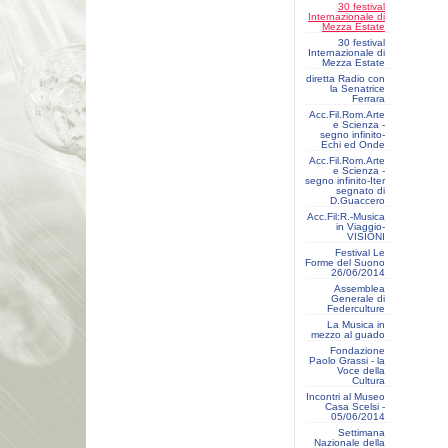
30 festival
Internazionale di
Mezza Estate
30 festival
Internazionale di
Mezza Estate
diretta Radio con
la Senatrice
Ferrara
Acc.Fil.Rom.Arte
e Scienza -
segno infinito-
Echi ed Onde
Acc.Fil.Rom.Arte
e Scienza -
segno infinito-Iter
segnato di
D.Guaccero
Acc.Fil:R.-Musica
in Viaggio-
VISIONI
Festival Le
Forme del Suono
26/06/2014
Assemblea
Generale di
Federculture
La Musica in
mezzo al guado
Fondazione
Paolo Grassi - la
Voce della
Cultura
Incontri al Museo
Casa Scelsi -
05/06/2014
Settimana
Nazionale della