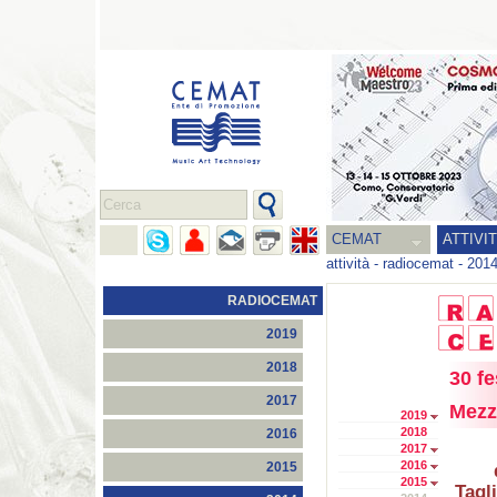
CEMAT
ATTIVI
attività
-
radiocemat
-
201
RADIOCEMAT
2019
2018
30 fe
2017
Mezz
2019
2018
2016
2017
2016
2015
2015
Tagl