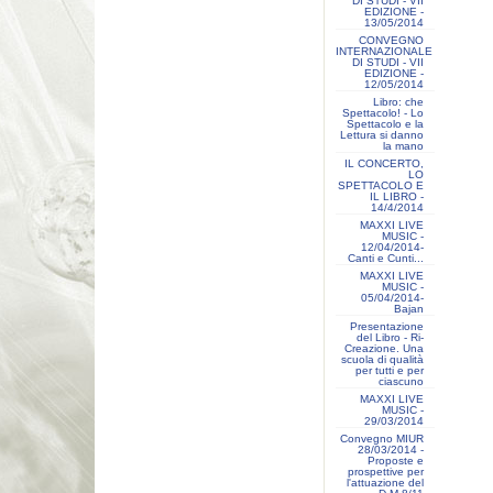
DI STUDI - VII
EDIZIONE -
13/05/2014
CONVEGNO
INTERNAZIONALE
DI STUDI - VII
EDIZIONE -
12/05/2014
Libro: che
Spettacolo! - Lo
Spettacolo e la
Lettura si danno
la mano
IL CONCERTO,
LO
SPETTACOLO E
IL LIBRO -
14/4/2014
MAXXI LIVE
MUSIC -
12/04/2014-
Canti e Cunti...
MAXXI LIVE
MUSIC -
05/04/2014-
Bajan
Presentazione
del Libro - Ri-
Creazione. Una
scuola di qualità
per tutti e per
ciascuno
MAXXI LIVE
MUSIC -
29/03/2014
Convegno MIUR
28/03/2014 -
Proposte e
prospettive per
l'attuazione del