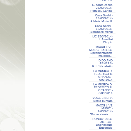
D.M.8/11
C. santa cecilia
27/03/2014-
Petrucci, Canino
Casa Scelsi -
18/03/2014-
A.Maria Morini fl.
Casa Scelsi -
18/03/2014-
Seminario Morini
IUC 15/3/2014-
L.Armellini
Chopin
MAXXI LIVE
MUSIC - 15.iii.14-
Sperimentalismo
materico...
DIDO AND
AENEAS-
9.III.14-balletto
LA MUSICA DI
FEDERICO IL
GRANDE -
7/03/2014
LA MUSICA DI
FEDERICO IL
GRANDE -
6/03/2014
VOCE LIBERA
Sesta puntata
MAXXI LIVE
MUSIC -
1/03/2014-
"Dodecafonia:....
RONDO' 2014-
26.II.14 -
Divertimento
Ensemble