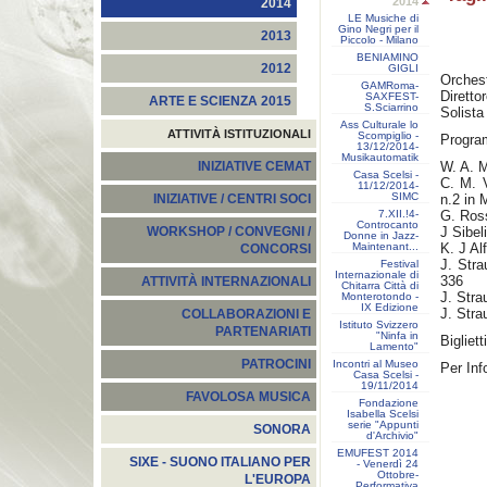
2014
2014
LE Musiche di
Gino Negri per il
2013
Piccolo - Milano
BENIAMINO
2012
GIGLI
Orches
GAMRoma-
Direttor
SAXFEST-
ARTE E SCIENZA 2015
S.Sciarrino
Solista
Ass Culturale lo
ATTIVITÀ ISTITUZIONALI
Scompiglio -
Progra
13/12/2014-
Musikautomatik
W. A. M
INIZIATIVE CEMAT
Casa Scelsi -
C. M. V
11/12/2014-
SIMC
n.2 in 
INIZIATIVE / CENTRI SOCI
7.XII.!4-
G. Ross
Controcanto
J Sibel
WORKSHOP / CONVEGNI /
Donne in Jazz-
Maintenant...
K. J Al
CONCORSI
J. Stra
Festival
Internazionale di
336
ATTIVITÀ INTERNAZIONALI
Chitarra Città di
J. Stra
Monterotondo -
IX Edizione
J. Stra
COLLABORAZIONI E
Istituto Svizzero
PARTENARIATI
"Ninfa in
Bigliett
Lamento"
PATROCINI
Incontri al Museo
Per Inf
Casa Scelsi -
19/11/2014
FAVOLOSA MUSICA
Fondazione
Isabella Scelsi
serie "Appunti
SONORA
d'Archivio"
EMUFEST 2014
SIXE - SUONO ITALIANO PER
- Venerdì 24
Ottobre-
L'EUROPA
Performativa