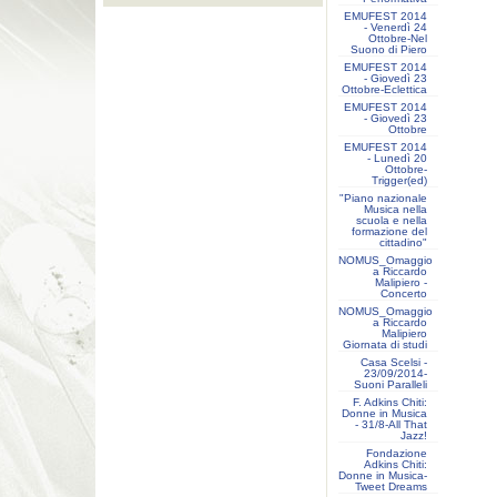
EMUFEST 2014
- Venerdì 24
Ottobre-Nel
Suono di Piero
EMUFEST 2014
- Giovedì 23
Ottobre-Eclettica
EMUFEST 2014
- Giovedì 23
Ottobre
EMUFEST 2014
- Lunedì 20
Ottobre-
Trigger(ed)
"Piano nazionale
Musica nella
scuola e nella
formazione del
cittadino"
NOMUS_Omaggio
a Riccardo
Malipiero -
Concerto
NOMUS_Omaggio
a Riccardo
Malipiero
Giornata di studi
Casa Scelsi -
23/09/2014-
Suoni Paralleli
F. Adkins Chiti:
Donne in Musica
- 31/8-All That
Jazz!
Fondazione
Adkins Chiti:
Donne in Musica-
Tweet Dreams