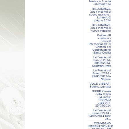
Musica a Scuola
- 04/06/2014
RISUONANZE
2014 incontri di
nuove musiche -
Loffredo-2
giugno 2014
RISUONANZE
2014 incontri di
nuove musiche
Guitfest III
edizione -
Festival
Internazionale di
Chitarra del
Conservatorio
Santa Cecilia
Le Forme del
Suono 2014-
30/05/2014-
Schiaffini-Prati
Le Forme del
Suono 2014 -
29/05/2014-In
Nomine
VOCE LIBERA -
Settima puntata
XXXIII Premio
della Critica
Musicale
"FRANCO
ABBIATI"
25/05/2014
Le Forme del
Suono 2014 -
24/05/2014-Rise
up...
CONVEGNO
INTERNAZIONALE