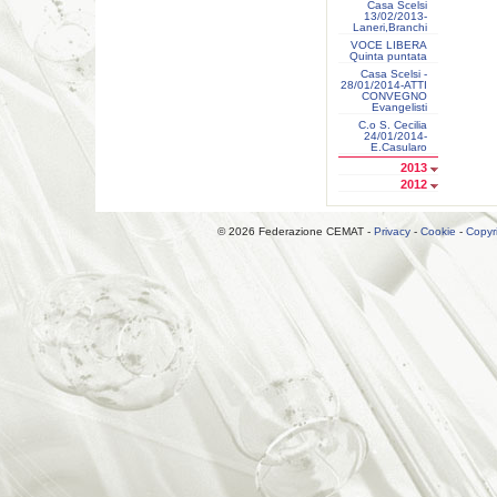
Casa Scelsi
13/02/2013-
Laneri,Branchi
VOCE LIBERA
Quinta puntata
Casa Scelsi -
28/01/2014-ATTI
CONVEGNO
Evangelisti
C.o S. Cecilia
24/01/2014-
E.Casularo
2013
2012
© 2026 Federazione CEMAT -
Privacy
-
Cookie
-
Copyr