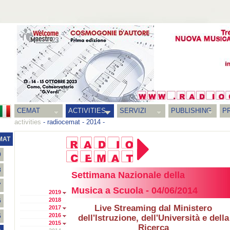
CEMAT
ACTIVITIES
SERVIZI
PUBLISHING
P
activities
-
radiocemat
-
2014
-
MAT
9
8
Settimana Nazionale della
7
Musica a Scuola - 04/06/2014
2019
2018
6
Live Streaming dal Ministero
2017
2016
5
dell'Istruzione, dell'Università e della
2015
Ricerca