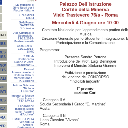
2014
4
Palazzo Dell'Istruzione
LE Musiche di
Gino Negri per il
Cortile della Minerva
3
Piccolo - Milano
Viale Trastevere 76/a - Roma
BENIAMINO
2
GIGLI
Mercoledì 4 Giugno ore 10:00
GAMRoma-
SAXFEST-
5
S.Sciarrino
Comitato Nazionale per l’apprendimento pratico dell
Ass Culturale lo
Musica
NALI
Scompiglio -
Direzione Generale per lo Studente, l’Integrazione, l
13/12/2014-
Musikautomatik
Partecipazione e la Comunicazione
IES
Casa Scelsi -
11/12/2014-
Programma:
SIMC
RES
7.XII.!4-
Presenta Sandro Petrone
TIES
Controcanto
Introduzione del Prof. Luigi Berlinguer
Donne in Jazz-
Maintenant...
Interverrà il Ministro Stefania Giannini
NG/
Festival
STS
Internazionale di
Esibizione e premiazione
Chitarra Città di
dei vincitori del CONCORSO
Monterotondo -
ALI
IX Edizione
“Indicibili (in)canti”
Istituto Svizzero
I E
I° premio
"Ninfa in
Lamento"
ATI
sezione Cori
Incontri al Museo
Casa Scelsi -
– Categoria II A –
GES
19/11/2014
Scuola Secondaria I Grado “E. Martinet”
Fondazione
Aosta
ICA
Isabella Scelsi
serie "Appunti
d'Archivio"
– Categoria II B –
ORA
EMUFEST 2014
Liceo Classico “Vivona”
- Venerdì 24
Roma
Ottobre-
PER
Performativa