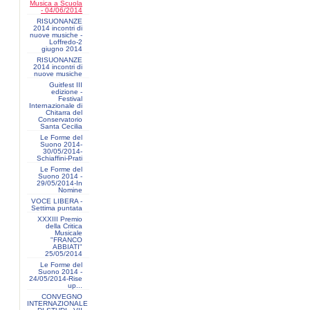
Musica a Scuola
- 04/06/2014
RISUONANZE
2014 incontri di
nuove musiche -
Loffredo-2
giugno 2014
RISUONANZE
2014 incontri di
nuove musiche
Guitfest III
edizione -
Festival
Internazionale di
Chitarra del
Conservatorio
Santa Cecilia
Le Forme del
Suono 2014-
30/05/2014-
Schiaffini-Prati
Le Forme del
Suono 2014 -
29/05/2014-In
Nomine
VOCE LIBERA -
Settima puntata
XXXIII Premio
della Critica
Musicale
"FRANCO
ABBIATI"
25/05/2014
Le Forme del
Suono 2014 -
24/05/2014-Rise
up...
CONVEGNO
INTERNAZIONALE