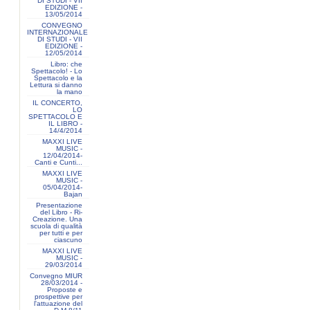
DI STUDI - VII
EDIZIONE -
13/05/2014
CONVEGNO
INTERNAZIONALE
DI STUDI - VII
EDIZIONE -
12/05/2014
Libro: che
Spettacolo! - Lo
Spettacolo e la
Lettura si danno
la mano
IL CONCERTO,
LO
SPETTACOLO E
IL LIBRO -
14/4/2014
MAXXI LIVE
MUSIC -
12/04/2014-
Canti e Cunti...
MAXXI LIVE
MUSIC -
05/04/2014-
Bajan
Presentazione
del Libro - Ri-
Creazione. Una
scuola di qualità
per tutti e per
ciascuno
MAXXI LIVE
MUSIC -
29/03/2014
Convegno MIUR
28/03/2014 -
Proposte e
prospettive per
l'attuazione del