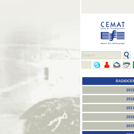
RADIOCE
201
201
201
201
201