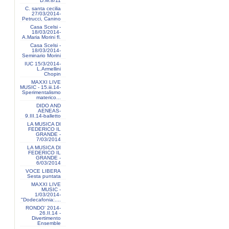
D.M.8/11
C. santa cecilia
27/03/2014-
Petrucci, Canino
Casa Scelsi -
18/03/2014-
A.Maria Morini fl.
Casa Scelsi -
18/03/2014-
Seminario Morini
IUC 15/3/2014-
L.Armellini
Chopin
MAXXI LIVE
MUSIC - 15.iii.14-
Sperimentalismo
materico...
DIDO AND
AENEAS-
9.III.14-balletto
LA MUSICA DI
FEDERICO IL
GRANDE -
7/03/2014
LA MUSICA DI
FEDERICO IL
GRANDE -
6/03/2014
VOCE LIBERA
Sesta puntata
MAXXI LIVE
MUSIC -
1/03/2014-
"Dodecafonia:....
RONDO' 2014-
26.II.14 -
Divertimento
Ensemble