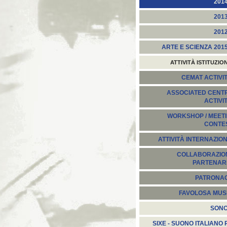
201
201
201
ARTE E SCIENZA 201
ATTIVITÀ ISTITUZIO
CEMAT ACTIVIT
ASSOCIATED CENT
ACTIVI
WORKSHOP / MEETI
CONTE
ATTIVITÀ INTERNAZION
COLLABORAZION
PARTENARI
PATRONA
FAVOLOSA MUS
SON
SIXE - SUONO ITALIANO 