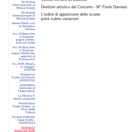
30 festival
Internazionale di
Direttore artistico del Concerto - M° Paolo Damiani
Mezza Estate
30 festival
L’ordine di apparizione delle scuole
Internazionale di
potrà subire variazioni
Mezza Estate
diretta Radio con
la Senatrice
Ferrara
Acc.Fil.Rom.Arte
e Scienza -
segno infinito-
Echi ed Onde
Acc.Fil.Rom.Arte
e Scienza -
segno infinito-Iter
segnato di
D.Guaccero
Acc.Fil:R.-Musica
in Viaggio-
VISIONI
Festival Le
Forme del Suono
26/06/2014
Assemblea
Generale di
Federculture
La Musica in
mezzo al guado
Fondazione
Paolo Grassi - la
Voce della
Cultura
Incontri al Museo
Casa Scelsi -
05/06/2014
Settimana
Nazionale della