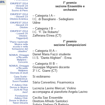
OPA
I° premio
EMUFEST 2014
- Venerdì 24
sezione Ensemble e
Ottobre-Nel
orchestre
Suono di Piero
EMUFEST 2014
– Categoria I A –
- Giovedì 23
I.C. di Basigliano - Sedegliano
Ottobre-Eclettica
Udine
EMUFEST 2014
- Giovedì 23
Ottobre
– Categoria I B –
EMUFEST 2014
I.C. “F. De Roberto”
- Lunedì 20
Zafferana Etnea (CT)
Ottobre-
Trigger(ed)
I° premio
"Piano nazionale
Musica nella
sezione Composizioni
scuola e nella
formazione del
– Categoria III A –
cittadino"
Daniel Maria Fazzi studente
NOMUS_Omaggio
a Riccardo
I.I.S. “Dante Alighieri” - Enna
Malipiero -
Concerto
– Categoria III B –
NOMUS_Omaggio
Giuseppe Mignemi docente
a Riccardo
3° I.C. Giarre (CT)
Malipiero
Giornata di studi
Si esibiranno
Casa Scelsi -
23/09/2014-
Suoni Paralleli
Sàrìa Convertino; Fisarmonica
F. Adkins Chiti:
Donne in Musica
Lucrezia Lavino Mercuri; Violino
- 31/8-All That
accompagna al pianoforte Angela Lavino
Jazz!
Fondazione
Cecilia Sax Ensemble
Adkins Chiti:
Donne in Musica-
Direttore Alfredo Santoloci
Tweet Dreams
Solista Stefano Di Battista