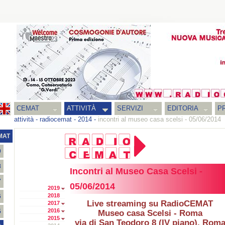
CEMAT
ATTIVITÀ
SERVIZI
EDITORIA
PR
attività
-
radiocemat
-
2014
-
incontri al museo casa scelsi - 05/06/2014
MAT
9
8
Incontri al Museo Casa Scelsi -
7
05/06/2014
2019
2018
6
Live streaming su RadioCEMAT
2017
2016
5
Museo casa Scelsi - Roma
2015
via di San Teodoro 8 (IV piano), Rom