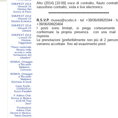
Alto (2014) [10:00] voce di contralto, flauto contralt
EMUFEST 2014
- Venerdì 24
sassofono contralto, viola e live electronics
Ottobre-Nel
Suono di Piero
**********************************************
EMUFEST 2014
- Giovedì 23
R.S.V.P.
museo@scelsi.it
- tel. +39/06/69920344 - f
Ottobre-Eclettica
+39/06/69920404
EMUFEST 2014
I posti sono limitati, si prega cortesemente 
- Giovedì 23
Ottobre
confermare la propria presenza con una mail 
EMUFEST 2014
risposta.
- Lunedì 20
Le prenotazioni (preferibilmente non più di 2 person
Ottobre-
Trigger(ed)
verranno accettate fino ad esaurimento posti.
"Piano nazionale
Musica nella
scuola e nella
formazione del
cittadino"
NOMUS_Omaggio
a Riccardo
Malipiero -
Concerto
NOMUS_Omaggio
a Riccardo
Malipiero
Giornata di studi
Casa Scelsi -
23/09/2014-
Suoni Paralleli
F. Adkins Chiti:
Donne in Musica
- 31/8-All That
Jazz!
Fondazione
Adkins Chiti:
Donne in Musica-
Tweet Dreams