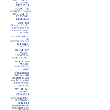
DI STUDI - VII
EDIZIONE -
13/05/2014
CONVEGNO
INTERNAZIONALE
DI STUDI - VII
EDIZIONE -
12/05/2014
Libro: che
Spettacolo! - Lo
Spettacolo e la
Lettura si danno
la mano
IL CONCERTO,
LO
SPETTACOLO E
IL LIBRO -
14/4/2014
MAXXI LIVE
MUSIC -
12/04/2014-
Canti e Cunti...
MAXXI LIVE
MUSIC -
05/04/2014-
Bajan
Presentazione
del Libro - Ri-
Creazione. Una
scuola di qualità
per tutti e per
ciascuno
MAXXI LIVE
MUSIC -
29/03/2014
Convegno MIUR
28/03/2014 -
Proposte e
prospettive per
l'attuazione del