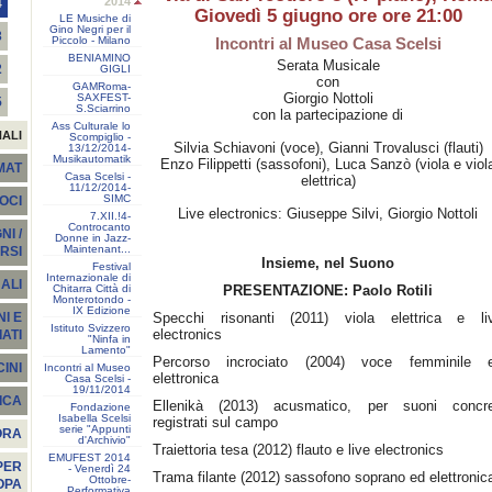
2014
4
Giovedì 5 giugno ore ore 21:00
LE Musiche di
Gino Negri per il
3
Piccolo - Milano
Incontri al Museo Casa Scelsi
BENIAMINO
Serata Musicale
2
GIGLI
con
GAMRoma-
Giorgio Nottoli
SAXFEST-
5
S.Sciarrino
con la partecipazione di
Ass Culturale lo
NALI
Scompiglio -
Silvia Schiavoni (voce), Gianni Trovalusci (flauti)
13/12/2014-
Musikautomatik
Enzo Filippetti (sassofoni), Luca Sanzò (viola e viol
EMAT
Casa Scelsi -
elettrica)
11/12/2014-
SIMC
SOCI
Live electronics: Giuseppe Silvi, Giorgio Nottoli
7.XII.!4-
Controcanto
I /
Donne in Jazz-
Maintenant...
RSI
Insieme, nel Suono
Festival
Internazionale di
ALI
Chitarra Città di
PRESENTAZIONE: Paolo Rotili
Monterotondo -
IX Edizione
Specchi risonanti (2011) viola elettrica e li
I E
Istituto Svizzero
electronics
ATI
"Ninfa in
Lamento"
Percorso incrociato (2004) voce femminile 
INI
Incontri al Museo
elettronica
Casa Scelsi -
19/11/2014
ICA
Ellenikà (2013) acusmatico, per suoni concre
Fondazione
Isabella Scelsi
registrati sul campo
serie "Appunti
ORA
d'Archivio"
Traiettoria tesa (2012) flauto e live electronics
EMUFEST 2014
PER
- Venerdì 24
Trama filante (2012) sassofono soprano ed elettronic
Ottobre-
OPA
Performativa