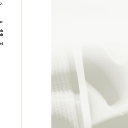
o,
ax
di
di
e)