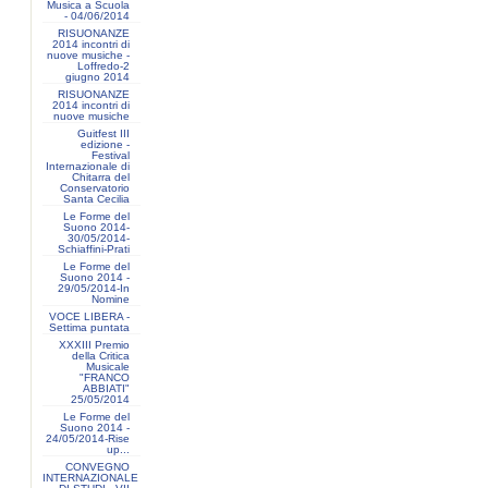
Musica a Scuola
- 04/06/2014
RISUONANZE
2014 incontri di
nuove musiche -
Loffredo-2
giugno 2014
RISUONANZE
2014 incontri di
nuove musiche
Guitfest III
edizione -
Festival
Internazionale di
Chitarra del
Conservatorio
Santa Cecilia
Le Forme del
Suono 2014-
30/05/2014-
Schiaffini-Prati
Le Forme del
Suono 2014 -
29/05/2014-In
Nomine
VOCE LIBERA -
Settima puntata
XXXIII Premio
della Critica
Musicale
"FRANCO
ABBIATI"
25/05/2014
Le Forme del
Suono 2014 -
24/05/2014-Rise
up...
CONVEGNO
INTERNAZIONALE