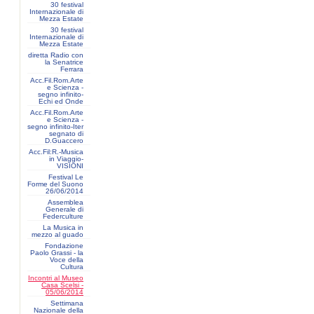
30 festival
Internazionale di
Mezza Estate
30 festival
Internazionale di
Mezza Estate
diretta Radio con
la Senatrice
Ferrara
Acc.Fil.Rom.Arte
e Scienza -
segno infinito-
Echi ed Onde
Acc.Fil.Rom.Arte
e Scienza -
segno infinito-Iter
segnato di
D.Guaccero
Acc.Fil:R.-Musica
in Viaggio-
VISIONI
Festival Le
Forme del Suono
26/06/2014
Assemblea
Generale di
Federculture
La Musica in
mezzo al guado
Fondazione
Paolo Grassi - la
Voce della
Cultura
Incontri al Museo
Casa Scelsi -
05/06/2014
Settimana
Nazionale della