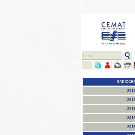
RADIOCE
201
201
201
201
201