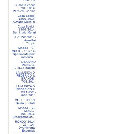
D.M.8/11
C. santa cecilia
27/03/2014-
Petrucci, Canino
Casa Scelsi -
18/03/2014-
A.Maria Morini fl.
Casa Scelsi -
18/03/2014-
Seminario Morini
IUC 15/3/2014-
L.Armellini
Chopin
MAXXI LIVE
MUSIC - 15.iii.14-
Sperimentalismo
materico...
DIDO AND
AENEAS-
9.III.14-balletto
LA MUSICA DI
FEDERICO IL
GRANDE -
7/03/2014
LA MUSICA DI
FEDERICO IL
GRANDE -
6/03/2014
VOCE LIBERA
Sesta puntata
MAXXI LIVE
MUSIC -
1/03/2014-
"Dodecafonia:....
RONDO' 2014-
26.II.14 -
Divertimento
Ensemble