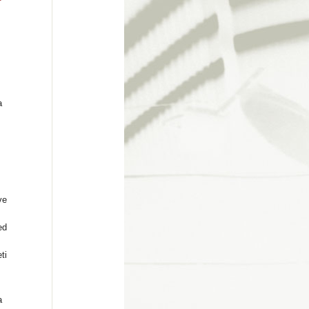
a
ve
ed
ti
a