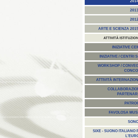
201
201
201
ARTE E SCIENZA 201
ATTIVITÀ ISTITUZIO
INIZIATIVE C
INIZIATIVE / CENTRI 
WORKSHOP / CONVEGN
CONCO
ATTIVITÀ INTERNAZION
COLLABORAZION
PARTENARI
PATROC
FAVOLOSA MUS
SON
SIXE - SUONO ITALIANO 
L'EUR