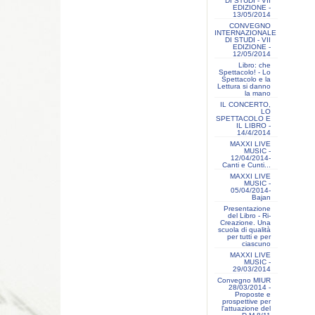
DI STUDI - VII
EDIZIONE -
13/05/2014
CONVEGNO
INTERNAZIONALE
DI STUDI - VII
EDIZIONE -
12/05/2014
Libro: che
Spettacolo! - Lo
Spettacolo e la
Lettura si danno
la mano
IL CONCERTO,
LO
SPETTACOLO E
IL LIBRO -
14/4/2014
MAXXI LIVE
MUSIC -
12/04/2014-
Canti e Cunti...
MAXXI LIVE
MUSIC -
05/04/2014-
Bajan
Presentazione
del Libro - Ri-
Creazione. Una
scuola di qualità
per tutti e per
ciascuno
MAXXI LIVE
MUSIC -
29/03/2014
Convegno MIUR
28/03/2014 -
Proposte e
prospettive per
l'attuazione del