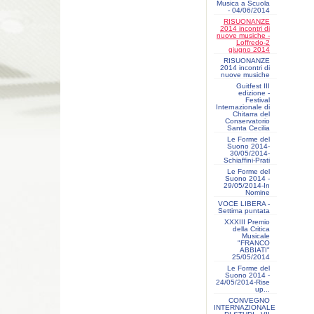
Musica a Scuola
- 04/06/2014
RISUONANZE
2014 incontri di
nuove musiche -
Loffredo-2
giugno 2014
RISUONANZE
2014 incontri di
nuove musiche
Guitfest III
edizione -
Festival
Internazionale di
Chitarra del
Conservatorio
Santa Cecilia
Le Forme del
Suono 2014-
30/05/2014-
Schiaffini-Prati
Le Forme del
Suono 2014 -
29/05/2014-In
Nomine
VOCE LIBERA -
Settima puntata
XXXIII Premio
della Critica
Musicale
"FRANCO
ABBIATI"
25/05/2014
Le Forme del
Suono 2014 -
24/05/2014-Rise
up...
CONVEGNO
INTERNAZIONALE