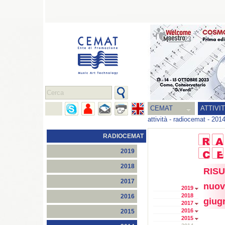
CEMAT
ATTIVI
attività
-
radiocemat
-
201
RADIOCEMAT
2019
2018
RISU
2017
nuov
2019
2018
2016
giug
2017
2016
2015
2015