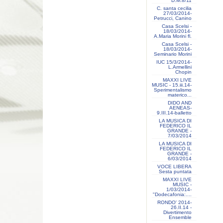
D.M.8/11
C. santa cecilia
27/03/2014-
Petrucci, Canino
Casa Scelsi -
18/03/2014-
A.Maria Morini fl.
Casa Scelsi -
18/03/2014-
Seminario Morini
IUC 15/3/2014-
L.Armellini
Chopin
MAXXI LIVE
MUSIC - 15.iii.14-
Sperimentalismo
materico...
DIDO AND
AENEAS-
9.III.14-balletto
LA MUSICA DI
FEDERICO IL
GRANDE -
7/03/2014
LA MUSICA DI
FEDERICO IL
GRANDE -
6/03/2014
VOCE LIBERA
Sesta puntata
MAXXI LIVE
MUSIC -
1/03/2014-
"Dodecafonia:....
RONDO' 2014-
26.II.14 -
Divertimento
Ensemble