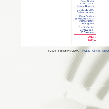
Casa Scelsi
13/02/2013-
Laneri,Branchi
VOCE LIBERA
Quinta puntata
Casa Scelsi -
28/01/2014-ATTI
CONVEGNO
Evangelisti
C.o S. Cecilia
24/01/2014-
E.Casularo
2013
2012
© 2026 Federazione CEMAT -
Privacy
-
Cookie
-
Copyr