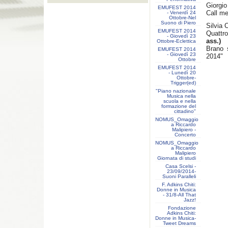
Giorgi
EMUFEST 2014
Call me
- Venerdì 24
Ottobre-Nel
Suono di Piero
Silvia 
EMUFEST 2014
Quattro
- Giovedì 23
ass.)
Ottobre-Eclettica
Brano 
EMUFEST 2014
- Giovedì 23
2014"
Ottobre
EMUFEST 2014
- Lunedì 20
Ottobre-
Trigger(ed)
"Piano nazionale
Musica nella
scuola e nella
formazione del
cittadino"
NOMUS_Omaggio
a Riccardo
Malipiero -
Concerto
NOMUS_Omaggio
a Riccardo
Malipiero
Giornata di studi
Casa Scelsi -
23/09/2014-
Suoni Paralleli
F. Adkins Chiti:
Donne in Musica
- 31/8-All That
Jazz!
Fondazione
Adkins Chiti:
Donne in Musica-
Tweet Dreams