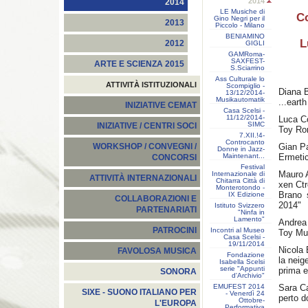
2014
2014
LE Musiche di
Co
Gino Negri per il
2013
Piccolo - Milano
BENIAMINO
L
2012
GIGLI
GAMRoma-
SAXFEST-
ARTE E SCIENZA 2015
S.Sciarrino
Ass Culturale lo
ATTIVITÀ ISTITUZIONALI
Scompiglio -
Diana 
13/12/2014-
Musikautomatik
...eart
INIZIATIVE CEMAT
Casa Scelsi -
11/12/2014-
Luca Co
SIMC
INIZIATIVE / CENTRI SOCI
Toy Ro
7.XII.!4-
Controcanto
Gian P
WORKSHOP / CONVEGNI /
Donne in Jazz-
Maintenant...
Ermeti
CONCORSI
Festival
Mauro 
Internazionale di
ATTIVITÀ INTERNAZIONALI
Chitarra Città di
xen Ct
Monterotondo -
Brano 
IX Edizione
COLLABORAZIONI E
2014"
Istituto Svizzero
PARTENARIATI
"Ninfa in
Lamento"
Andrea
PATROCINI
Incontri al Museo
Toy Mus
Casa Scelsi -
19/11/2014
Nicola
FAVOLOSA MUSICA
Fondazione
la neig
Isabella Scelsi
serie "Appunti
prima 
SONORA
d'Archivio"
EMUFEST 2014
Sara C
SIXE - SUONO ITALIANO PER
- Venerdì 24
perto 
Ottobre-
L'EUROPA
Performativa