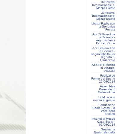
30 festival
Internazionale di
Mezza Estate
30 festival
Internazionale di
Mezza Estate
diretta Radio con
la Senatrice
Ferrara
Acc.Fil.Rom.Arte
e Scienza -
segno infinito-
Echi ed Onde
Acc.Fil.Rom.Arte
e Scienza -
segno infinito-Iter
segnato di
D.Guaccero
Acc.Fil:R.-Musica
in Viaggio-
VISIONI
Festival Le
Forme del Suono
26/06/2014
Assemblea
Generale di
Federculture
La Musica in
mezzo al guado
Fondazione
Paolo Grassi - la
Voce della
Cultura
Incontri al Museo
Casa Scelsi -
05/06/2014
Settimana
Nazionale della