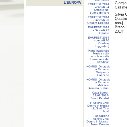
L'EUROPA
Giorgi
EMUFEST 2014
Call me
- Venerdì 24
Ottobre-Nel
Suono di Piero
Silvia 
EMUFEST 2014
Quattro
- Giovedì 23
ass.)
Ottobre-Eclettica
Brano 
EMUFEST 2014
- Giovedì 23
2014"
Ottobre
EMUFEST 2014
- Lunedì 20
Ottobre-
Trigger(ed)
"Piano nazionale
Musica nella
scuola e nella
formazione del
cittadino"
NOMUS_Omaggio
a Riccardo
Malipiero -
Concerto
NOMUS_Omaggio
a Riccardo
Malipiero
Giornata di studi
Casa Scelsi -
23/09/2014-
Suoni Paralleli
F. Adkins Chiti:
Donne in Musica
- 31/8-All That
Jazz!
Fondazione
Adkins Chiti:
Donne in Musica-
Tweet Dreams