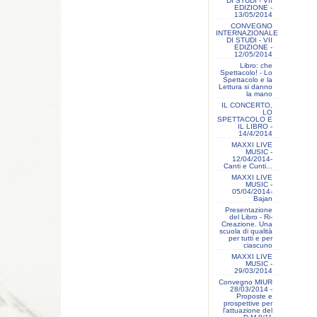
DI STUDI - VII
EDIZIONE -
13/05/2014
CONVEGNO
INTERNAZIONALE
DI STUDI - VII
EDIZIONE -
12/05/2014
Libro: che
Spettacolo! - Lo
Spettacolo e la
Lettura si danno
la mano
IL CONCERTO,
LO
SPETTACOLO E
IL LIBRO -
14/4/2014
MAXXI LIVE
MUSIC -
12/04/2014-
Canti e Cunti...
MAXXI LIVE
MUSIC -
05/04/2014-
Bajan
Presentazione
del Libro - Ri-
Creazione. Una
scuola di qualità
per tutti e per
ciascuno
MAXXI LIVE
MUSIC -
29/03/2014
Convegno MIUR
28/03/2014 -
Proposte e
prospettive per
l'attuazione del