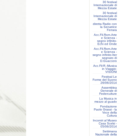
30 festival
Internazionale di
Mezza Estate
30 festival
Internazionale di
Mezza Estate
diretta Radio con
la Senatrice
Ferrara
Acc.Fil.Rom.Arte
e Scienza -
segno infinito-
Echi ed Onde
Acc.Fil.Rom.Arte
e Scienza -
segno infinito-Iter
segnato di
D.Guaccero
Acc.Fil:R.-Musica
in Viaggio-
VISIONI
Festival Le
Forme del Suono
26/06/2014
Assemblea
Generale di
Federculture
La Musica in
mezzo al guado
Fondazione
Paolo Grassi - la
Voce della
Cultura
Incontri al Museo
Casa Scelsi -
05/06/2014
Settimana
Nazionale della