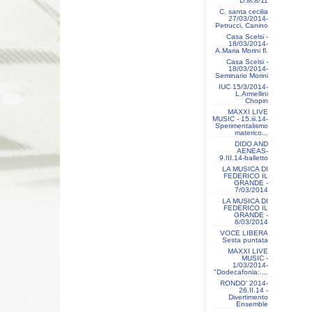
D.M.8/11
C. santa cecilia
27/03/2014-
Petrucci, Canino
Casa Scelsi -
18/03/2014-
A.Maria Morini fl.
Casa Scelsi -
18/03/2014-
Seminario Morini
IUC 15/3/2014-
L.Armellini
Chopin
MAXXI LIVE
MUSIC - 15.iii.14-
Sperimentalismo
materico...
DIDO AND
AENEAS-
9.III.14-balletto
LA MUSICA DI
FEDERICO IL
GRANDE -
7/03/2014
LA MUSICA DI
FEDERICO IL
GRANDE -
6/03/2014
VOCE LIBERA
Sesta puntata
MAXXI LIVE
MUSIC -
1/03/2014-
"Dodecafonia:....
RONDO' 2014-
26.II.14 -
Divertimento
Ensemble