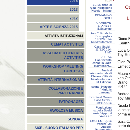
2014
2014
LE Musiche di
Co
Gino Negri per il
2013
Piccolo - Milano
BENIAMINO
L
2012
GIGLI
GAMRoma-
SAXFEST-
ARTE E SCIENZA 2015
S.Sciarrino
Ass Culturale lo
ATTIVITÀ ISTITUZIONALI
Scompiglio -
Diana 
13/12/2014-
Musikautomatik
...eart
CEMAT ACTIVITIES
Casa Scelsi -
11/12/2014-
Luca Co
SIMC
ASSOCIATED CENTRES
Toy Ro
7.XII.!4-
ACTIVITIES
Controcanto
Gian P
Donne in Jazz-
Maintenant...
Ermeti
WORKSHOP / MEETING/
Festival
CONTESTS
Mauro 
Internazionale di
Chitarra Città di
xen Ct
Monterotondo -
ATTIVITÀ INTERNAZIONALI
Brano 
IX Edizione
2014"
Istituto Svizzero
COLLABORAZIONI E
"Ninfa in
Lamento"
PARTENARIATI
Andrea
Incontri al Museo
Toy Mus
Casa Scelsi -
PATRONAGES
19/11/2014
Nicola
Fondazione
la neig
FAVOLOSA MUSICA
Isabella Scelsi
serie "Appunti
prima 
d'Archivio"
SONORA
EMUFEST 2014
Sara C
- Venerdì 24
perto 
Ottobre-
SIXE - SUONO ITALIANO PER
Performativa