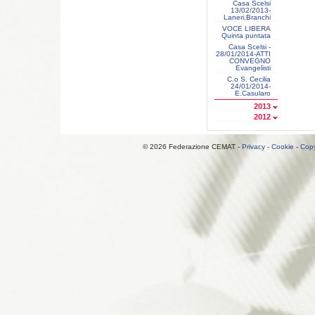
Casa Scelsi
13/02/2013-
Laneri,Branchi
VOCE LIBERA
Quinta puntata
Casa Scelsi -
28/01/2014-ATTI
CONVEGNO
Evangelisti
C.o S. Cecilia
24/01/2014-
E.Casularo
2013
2012
© 2026 Federazione CEMAT -
Privacy
-
Cookie
-
Copy