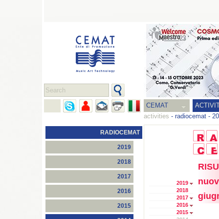
CEMAT
ACTIVI
activities
-
radiocemat
-
20
RADIOCEMAT
2019
2018
RISU
2017
nuov
2019
2018
2016
giug
2017
2016
2015
2015