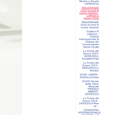
Musica a Scuola
- 04/06/2014
RISUONANZE
2014 incontri di
nuove musiche -
Loffredo-2
giugno 2014
RISUONANZE
2014 incontri di
nuove musiche
Guitfest III
edizione -
Festival
Internazionale di
Chitarra del
Conservatorio
Santa Cecilia
Le Forme del
Suono 2014-
30/05/2014-
Schiaffini-Prati
Le Forme del
Suono 2014 -
29/05/2014-In
Nomine
VOCE LIBERA -
Settima puntata
XXXIII Premio
della Critica
Musicale
"FRANCO
ABBIATI"
25/05/2014
Le Forme del
Suono 2014 -
24/05/2014-Rise
up...
CONVEGNO
INTERNAZIONALE