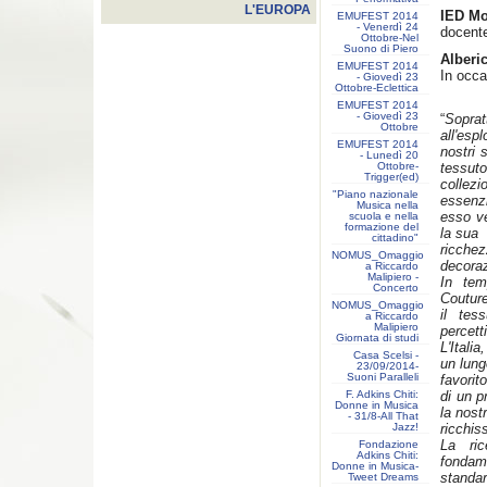
L'EUROPA
IED M
EMUFEST 2014
- Venerdì 24
docent
Ottobre-Nel
Suono di Piero
Alberi
EMUFEST 2014
In occ
- Giovedì 23
Ottobre-Eclettica
EMUFEST 2014
- Giovedì 23
“
Sopra
Ottobre
all'esp
EMUFEST 2014
nostri 
- Lunedì 20
Ottobre-
tessut
Trigger(ed)
collez
"Piano nazionale
essenzi
Musica nella
esso ve
scuola e nella
formazione del
la sua
cittadino"
ricchez
NOMUS_Omaggio
decoraz
a Riccardo
Malipiero -
In tem
Concerto
Coutur
NOMUS_Omaggio
il tes
a Riccardo
Malipiero
percett
Giornata di studi
L'Itali
Casa Scelsi -
un lung
23/09/2014-
Suoni Paralleli
favorit
F. Adkins Chiti:
di un pr
Donne in Musica
la nost
- 31/8-All That
Jazz!
ricchis
La ric
Fondazione
Adkins Chiti:
fonda
Donne in Musica-
standa
Tweet Dreams