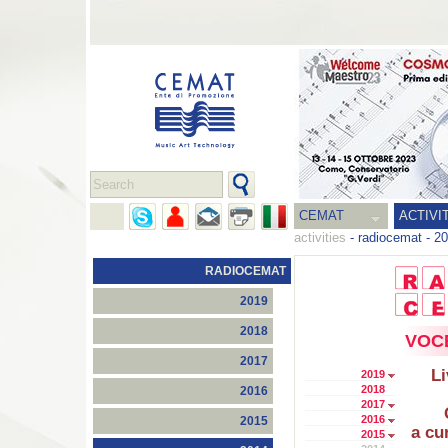
CEMAT
ACTIVI
activities
-
radiocemat
-
20
RADIOCEMAT
2019
2018
VOCE
2017
Li
2019
2018
2016
2017
2016
2015
a cu
2015