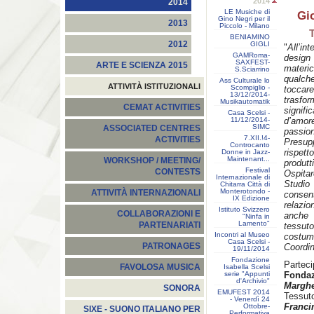
2014
2014
LE Musiche di
Gio
Gino Negri per il
2013
Piccolo - Milano
BENIAMINO
2012
GIGLI
"
All’in
GAMRoma-
design
SAXFEST-
ARTE E SCIENZA 2015
materic
S.Sciarrino
qualch
Ass Culturale lo
ATTIVITÀ ISTITUZIONALI
Scompiglio -
toccar
13/12/2014-
trasfor
Musikautomatik
CEMAT ACTIVITIES
signifi
Casa Scelsi -
11/12/2014-
d’amor
SIMC
ASSOCIATED CENTRES
passion
7.XII.!4-
ACTIVITIES
Presup
Controcanto
rispett
Donne in Jazz-
Maintenant...
WORKSHOP / MEETING/
produtti
Festival
CONTESTS
Ospita
Internazionale di
Studio 
Chitarra Città di
Monterotondo -
ATTIVITÀ INTERNAZIONALI
consent
IX Edizione
relazio
Istituto Svizzero
COLLABORAZIONI E
anche 
"Ninfa in
Lamento"
PARTENARIATI
tessuto
Incontri al Museo
costu
Casa Scelsi -
PATRONAGES
Coordin
19/11/2014
Fondazione
Parteci
FAVOLOSA MUSICA
Isabella Scelsi
serie "Appunti
Fondaz
d'Archivio"
Margh
SONORA
EMUFEST 2014
Tessut
- Venerdì 24
Franci
Ottobre-
SIXE - SUONO ITALIANO PER
Performativa