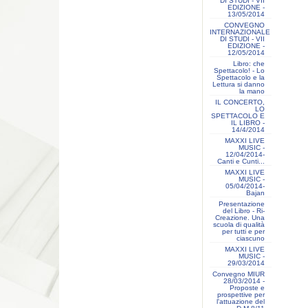
DI STUDI - VII
EDIZIONE -
13/05/2014
CONVEGNO
INTERNAZIONALE
DI STUDI - VII
EDIZIONE -
12/05/2014
Libro: che
Spettacolo! - Lo
Spettacolo e la
Lettura si danno
la mano
IL CONCERTO,
LO
SPETTACOLO E
IL LIBRO -
14/4/2014
MAXXI LIVE
MUSIC -
12/04/2014-
Canti e Cunti...
MAXXI LIVE
MUSIC -
05/04/2014-
Bajan
Presentazione
del Libro - Ri-
Creazione. Una
scuola di qualità
per tutti e per
ciascuno
MAXXI LIVE
MUSIC -
29/03/2014
Convegno MIUR
28/03/2014 -
Proposte e
prospettive per
l'attuazione del