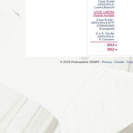
Casa Scelsi
13/02/2013-
Laneri,Branchi
VOCE LIBERA
Quinta puntata
Casa Scelsi -
28/01/2014-ATTI
CONVEGNO
Evangelisti
C.o S. Cecilia
24/01/2014-
E.Casularo
2013
2012
© 2026 Federazione CEMAT -
Privacy
-
Cookie
-
Copy