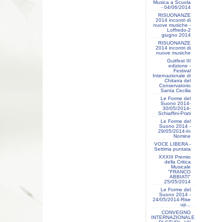
Musica a Scuola
- 04/06/2014
RISUONANZE
2014 incontri di
nuove musiche -
Loffredo-2
giugno 2014
RISUONANZE
2014 incontri di
nuove musiche
Guitfest III
edizione -
Festival
Internazionale di
Chitarra del
Conservatorio
Santa Cecilia
Le Forme del
Suono 2014-
30/05/2014-
Schiaffini-Prati
Le Forme del
Suono 2014 -
29/05/2014-In
Nomine
VOCE LIBERA -
Settima puntata
XXXIII Premio
della Critica
Musicale
"FRANCO
ABBIATI"
25/05/2014
Le Forme del
Suono 2014 -
24/05/2014-Rise
up...
CONVEGNO
INTERNAZIONALE