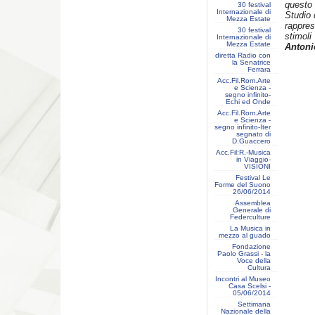
questo
30 festival
Internazionale di
Studio 
Mezza Estate
rappre
30 festival
stimoli
Internazionale di
Mezza Estate
Antoni
diretta Radio con
la Senatrice
Ferrara
Acc.Fil.Rom.Arte
e Scienza -
segno infinito-
Echi ed Onde
Acc.Fil.Rom.Arte
e Scienza -
segno infinito-Iter
segnato di
D.Guaccero
Acc.Fil:R.-Musica
in Viaggio-
VISIONI
Festival Le
Forme del Suono
26/06/2014
Assemblea
Generale di
Federculture
La Musica in
mezzo al guado
Fondazione
Paolo Grassi - la
Voce della
Cultura
Incontri al Museo
Casa Scelsi -
05/06/2014
Settimana
Nazionale della