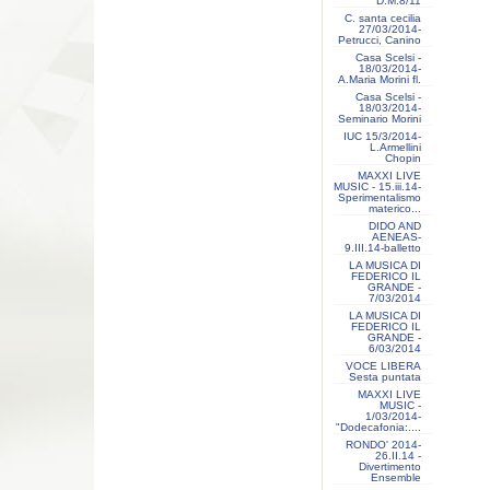
D.M.8/11
C. santa cecilia
27/03/2014-
Petrucci, Canino
Casa Scelsi -
18/03/2014-
A.Maria Morini fl.
Casa Scelsi -
18/03/2014-
Seminario Morini
IUC 15/3/2014-
L.Armellini
Chopin
MAXXI LIVE
MUSIC - 15.iii.14-
Sperimentalismo
materico...
DIDO AND
AENEAS-
9.III.14-balletto
LA MUSICA DI
FEDERICO IL
GRANDE -
7/03/2014
LA MUSICA DI
FEDERICO IL
GRANDE -
6/03/2014
VOCE LIBERA
Sesta puntata
MAXXI LIVE
MUSIC -
1/03/2014-
"Dodecafonia:....
RONDO' 2014-
26.II.14 -
Divertimento
Ensemble