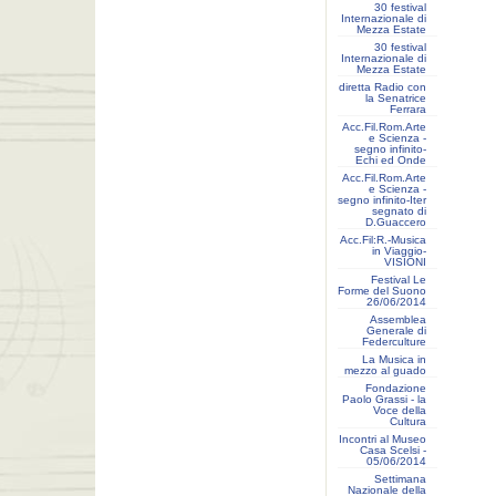
30 festival
Internazionale di
Mezza Estate
30 festival
Internazionale di
Mezza Estate
diretta Radio con
la Senatrice
Ferrara
Acc.Fil.Rom.Arte
e Scienza -
segno infinito-
Echi ed Onde
Acc.Fil.Rom.Arte
e Scienza -
segno infinito-Iter
segnato di
D.Guaccero
Acc.Fil:R.-Musica
in Viaggio-
VISIONI
Festival Le
Forme del Suono
26/06/2014
Assemblea
Generale di
Federculture
La Musica in
mezzo al guado
Fondazione
Paolo Grassi - la
Voce della
Cultura
Incontri al Museo
Casa Scelsi -
05/06/2014
Settimana
Nazionale della