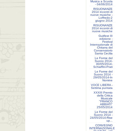
Musica a Scuola
- 04/06/2014
RISUONANZE
2014 incontri di
nuove musiche -
Loffredo-2
giugno 2014
RISUONANZE
2014 incontri di
nuove musiche
Guitfest III
edizione -
Festival
Internazionale di
Chitarra del
Conservatorio
Santa Cecilia
Le Forme del
Suono 2014-
30/05/2014-
Schiaffini-Prati
Le Forme del
Suono 2014 -
29/05/2014-In
Nomine
VOCE LIBERA -
Settima puntata
XXXIII Premio
della Critica
Musicale
"FRANCO
ABBIATI"
25/05/2014
Le Forme del
Suono 2014 -
24/05/2014-Rise
up...
CONVEGNO
INTERNAZIONALE