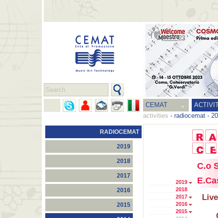
CEMAT
ACTIVI
activities
-
radiocemat
-
20
RADIOCEMAT
2019
2018
C.o S
2017
E.Ca
2019
2018
2016
Live
2017
2016
2015
2015