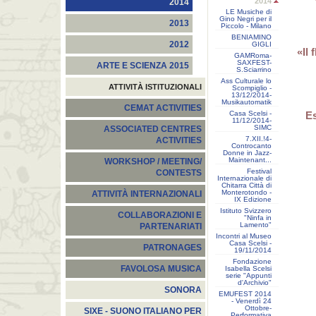
2014
2014
LE Musiche di
Gino Negri per il
2013
Piccolo - Milano
BENIAMINO
2012
GIGLI
«Il 
GAMRoma-
SAXFEST-
ARTE E SCIENZA 2015
S.Sciarrino
Ass Culturale lo
ATTIVITÀ ISTITUZIONALI
Scompiglio -
13/12/2014-
Musikautomatik
CEMAT ACTIVITIES
Casa Scelsi -
Es
11/12/2014-
SIMC
ASSOCIATED CENTRES
7.XII.!4-
ACTIVITIES
Controcanto
Donne in Jazz-
Maintenant...
WORKSHOP / MEETING/
Festival
CONTESTS
Internazionale di
Chitarra Città di
Monterotondo -
ATTIVITÀ INTERNAZIONALI
IX Edizione
Istituto Svizzero
COLLABORAZIONI E
"Ninfa in
Lamento"
PARTENARIATI
Incontri al Museo
Casa Scelsi -
PATRONAGES
19/11/2014
Fondazione
FAVOLOSA MUSICA
Isabella Scelsi
serie "Appunti
d'Archivio"
SONORA
EMUFEST 2014
- Venerdì 24
Ottobre-
SIXE - SUONO ITALIANO PER
Performativa