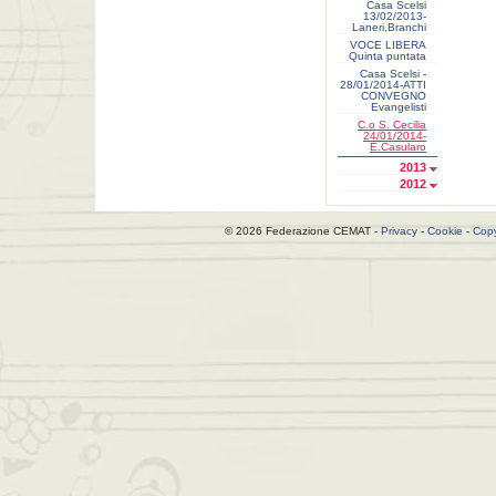
Casa Scelsi
13/02/2013-
Laneri,Branchi
VOCE LIBERA
Quinta puntata
Casa Scelsi -
28/01/2014-ATTI
CONVEGNO
Evangelisti
C.o S. Cecilia
24/01/2014-
E.Casularo
2013
2012
© 2026 Federazione CEMAT -
Privacy
-
Cookie
-
Copy