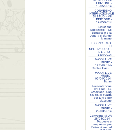
DI STUDI - VII
EDIZIONE -
13/05/2014
CONVEGNO
INTERNAZIONALE
DI STUDI - VII
EDIZIONE -
12/05/2014
Libro: che
Spettacolo! - Lo
Spettacolo e la
Lettura si danno
la mano
IL CONCERTO,
LO
SPETTACOLO E
IL LIBRO -
14/4/2014
MAXXI LIVE
MUSIC -
12/04/2014-
Canti e Cunti...
MAXXI LIVE
MUSIC -
05/04/2014-
Bajan
Presentazione
del Libro - Ri-
Creazione. Una
scuola di qualità
per tutti e per
ciascuno
MAXXI LIVE
MUSIC -
29/03/2014
Convegno MIUR
28/03/2014 -
Proposte e
prospettive per
l'attuazione del