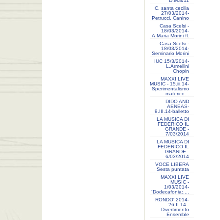
D.M.8/11
C. santa cecilia
27/03/2014-
Petrucci, Canino
Casa Scelsi -
18/03/2014-
A.Maria Morini fl.
Casa Scelsi -
18/03/2014-
Seminario Morini
IUC 15/3/2014-
L.Armellini
Chopin
MAXXI LIVE
MUSIC - 15.iii.14-
Sperimentalismo
materico...
DIDO AND
AENEAS-
9.III.14-balletto
LA MUSICA DI
FEDERICO IL
GRANDE -
7/03/2014
LA MUSICA DI
FEDERICO IL
GRANDE -
6/03/2014
VOCE LIBERA
Sesta puntata
MAXXI LIVE
MUSIC -
1/03/2014-
"Dodecafonia:....
RONDO' 2014-
26.II.14 -
Divertimento
Ensemble