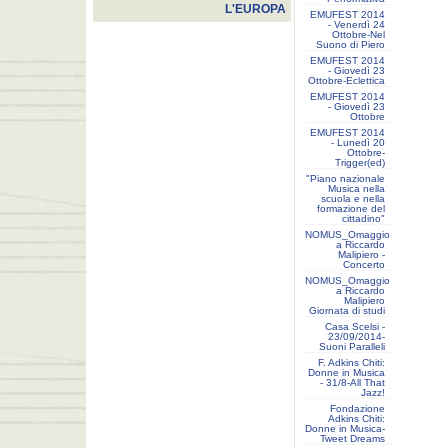
L'EUROPA
EMUFEST 2014
- Venerdì 24
Ottobre-Nel
Suono di Piero
EMUFEST 2014
- Giovedì 23
Ottobre-Eclettica
EMUFEST 2014
- Giovedì 23
Ottobre
EMUFEST 2014
- Lunedì 20
Ottobre-
Trigger(ed)
"Piano nazionale
Musica nella
scuola e nella
formazione del
cittadino"
NOMUS_Omaggio
a Riccardo
Malipiero -
Concerto
NOMUS_Omaggio
a Riccardo
Malipiero
Giornata di studi
Casa Scelsi -
23/09/2014-
Suoni Paralleli
F. Adkins Chiti:
Donne in Musica
- 31/8-All That
Jazz!
Fondazione
Adkins Chiti:
Donne in Musica-
Tweet Dreams