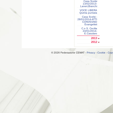
Casa Scelsi
13/02/2013-
Laneri,Branchi
VOCE LIBERA
Quinta puntata
Casa Scelsi -
28/01/2014-ATTI
CONVEGNO
Evangelisti
C.o S. Cecilia
24/01/2014-
E.Casularo
2013
2012
© 2026 Federazione CEMAT -
Privacy
-
Cookie
-
Copy