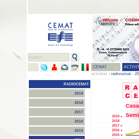
CEMAT
ACTIVI
activities
-
radiocemat
-
20
RADIOCEMAT
2019
2018
Casa 
2017
Semi
2019
2018
2016
2017
2016
2015
2015