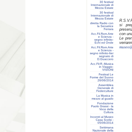
30 festival
Internazionale di
Mezza Estate
30 festival
Internazionale di
Mezza Estate
R.S.V.P
diretta Radio con
si pre
la Senatrice
presen
Ferrara
con una
Acc.Fil.Rom.Arte
e Scienza -
Le pren
segno infinito-
verrann
Echi ed Onde
museo@s
Acc.Fil.Rom.Arte
e Scienza -
segno infinito-Iter
segnato di
D.Guaccero
Acc.Fil:R.-Musica
in Viaggio-
VISIONI
Festival Le
Forme del Suono
26/06/2014
Assemblea
Generale di
Federculture
La Musica in
mezzo al guado
Fondazione
Paolo Grassi - la
Voce della
Cultura
Incontri al Museo
Casa Scelsi -
05/06/2014
Settimana
Nazionale della