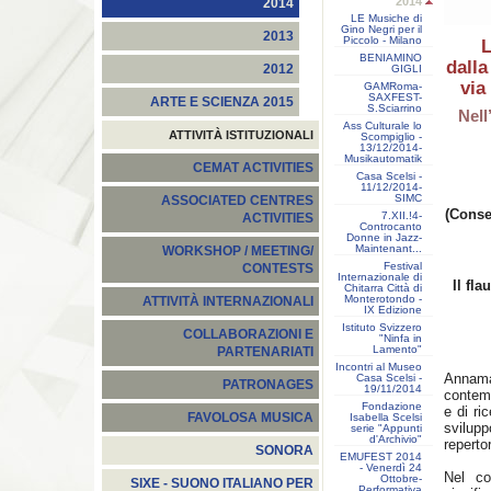
2014
2014
LE Musiche di
Gino Negri per il
2013
Piccolo - Milano
L
BENIAMINO
dalla
2012
GIGLI
via
GAMRoma-
SAXFEST-
ARTE E SCIENZA 2015
S.Sciarrino
Nell
Ass Culturale lo
ATTIVITÀ ISTITUZIONALI
Scompiglio -
13/12/2014-
Musikautomatik
CEMAT ACTIVITIES
Casa Scelsi -
11/12/2014-
SIMC
ASSOCIATED CENTRES
(Conse
7.XII.!4-
ACTIVITIES
Controcanto
Donne in Jazz-
Maintenant...
WORKSHOP / MEETING/
Festival
CONTESTS
Internazionale di
Il fl
Chitarra Città di
Monterotondo -
ATTIVITÀ INTERNAZIONALI
IX Edizione
Istituto Svizzero
COLLABORAZIONI E
"Ninfa in
Lamento"
PARTENARIATI
Incontri al Museo
Annamar
Casa Scelsi -
PATRONAGES
19/11/2014
contemp
Fondazione
e di ri
FAVOLOSA MUSICA
Isabella Scelsi
svilup
serie "Appunti
d'Archivio"
repertor
SONORA
EMUFEST 2014
- Venerdì 24
Nel co
Ottobre-
SIXE - SUONO ITALIANO PER
Performativa