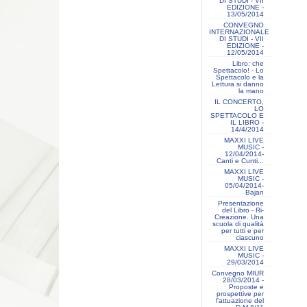
DI STUDI - VII
EDIZIONE -
13/05/2014
CONVEGNO
INTERNAZIONALE
DI STUDI - VII
EDIZIONE -
12/05/2014
Libro: che
Spettacolo! - Lo
Spettacolo e la
Lettura si danno
la mano
IL CONCERTO,
LO
SPETTACOLO E
IL LIBRO -
14/4/2014
MAXXI LIVE
MUSIC -
12/04/2014-
Canti e Cunti...
MAXXI LIVE
MUSIC -
05/04/2014-
Bajan
Presentazione
del Libro - Ri-
Creazione. Una
scuola di qualità
per tutti e per
ciascuno
MAXXI LIVE
MUSIC -
29/03/2014
Convegno MIUR
28/03/2014 -
Proposte e
prospettive per
l'attuazione del