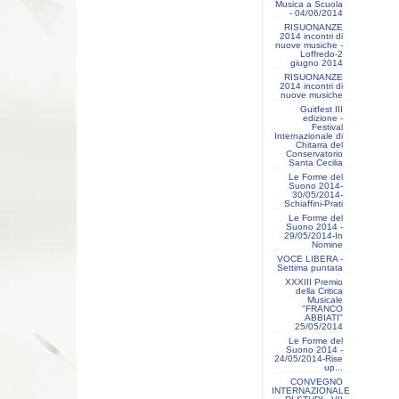
Musica a Scuola
- 04/06/2014
RISUONANZE
2014 incontri di
nuove musiche -
Loffredo-2
giugno 2014
RISUONANZE
2014 incontri di
nuove musiche
Guitfest III
edizione -
Festival
Internazionale di
Chitarra del
Conservatorio
Santa Cecilia
Le Forme del
Suono 2014-
30/05/2014-
Schiaffini-Prati
Le Forme del
Suono 2014 -
29/05/2014-In
Nomine
VOCE LIBERA -
Settima puntata
XXXIII Premio
della Critica
Musicale
"FRANCO
ABBIATI"
25/05/2014
Le Forme del
Suono 2014 -
24/05/2014-Rise
up...
CONVEGNO
INTERNAZIONALE