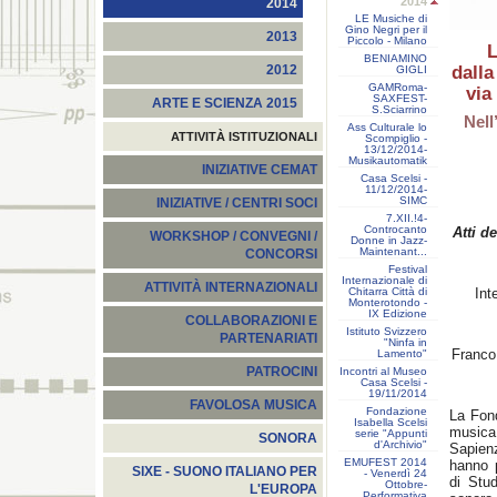
2014
2014
LE Musiche di
Gino Negri per il
2013
Piccolo - Milano
L
BENIAMINO
dalla
2012
GIGLI
GAMRoma-
via
SAXFEST-
ARTE E SCIENZA 2015
S.Sciarrino
Nell
Ass Culturale lo
ATTIVITÀ ISTITUZIONALI
Scompiglio -
13/12/2014-
Musikautomatik
INIZIATIVE CEMAT
Casa Scelsi -
11/12/2014-
SIMC
INIZIATIVE / CENTRI SOCI
7.XII.!4-
Controcanto
Atti d
WORKSHOP / CONVEGNI /
Donne in Jazz-
Maintenant...
CONCORSI
Festival
Internazionale di
ATTIVITÀ INTERNAZIONALI
Chitarra Città di
Int
Monterotondo -
IX Edizione
COLLABORAZIONI E
Istituto Svizzero
PARTENARIATI
"Ninfa in
Franco 
Lamento"
PATROCINI
Incontri al Museo
Casa Scelsi -
19/11/2014
FAVOLOSA MUSICA
Fondazione
La Fond
Isabella Scelsi
musica
serie "Appunti
SONORA
d'Archivio"
Sapien
EMUFEST 2014
hanno 
SIXE - SUONO ITALIANO PER
- Venerdì 24
di Stu
Ottobre-
L'EUROPA
Performativa