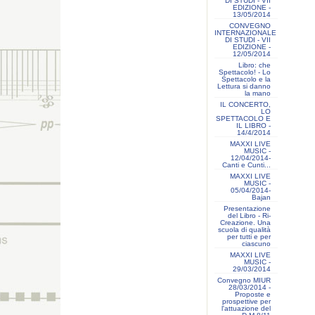
DI STUDI - VII
EDIZIONE -
13/05/2014
CONVEGNO
INTERNAZIONALE
DI STUDI - VII
EDIZIONE -
12/05/2014
Libro: che
Spettacolo! - Lo
Spettacolo e la
Lettura si danno
la mano
IL CONCERTO,
LO
SPETTACOLO E
IL LIBRO -
14/4/2014
MAXXI LIVE
MUSIC -
12/04/2014-
Canti e Cunti...
MAXXI LIVE
MUSIC -
05/04/2014-
Bajan
Presentazione
del Libro - Ri-
Creazione. Una
scuola di qualità
per tutti e per
ciascuno
MAXXI LIVE
MUSIC -
29/03/2014
Convegno MIUR
28/03/2014 -
Proposte e
prospettive per
l'attuazione del