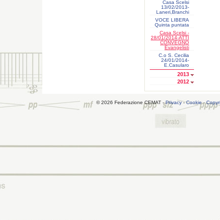
Casa Scelsi
13/02/2013-
Laneri,Branchi
VOCE LIBERA
Quinta puntata
Casa Scelsi -
28/01/2014-ATTI
CONVEGNO
Evangelisti
C.o S. Cecilia
24/01/2014-
E.Casularo
2013
2012
© 2026 Federazione CEMAT -
Privacy
-
Cookie
-
Copyr