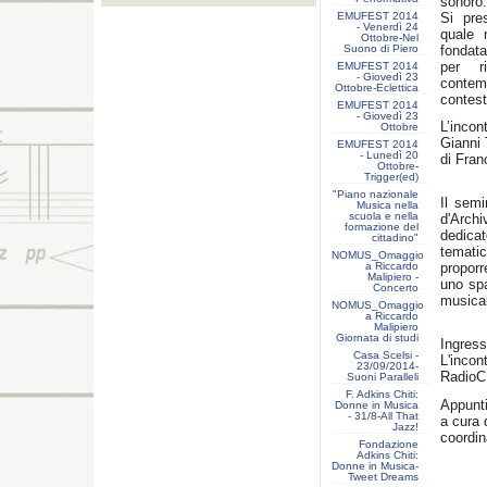
sonoro.
EMUFEST 2014
Si pre
- Venerdì 24
quale 
Ottobre-Nel
Suono di Piero
fondata
per ri
EMUFEST 2014
- Giovedì 23
contem
Ottobre-Eclettica
contest
EMUFEST 2014
- Giovedì 23
L’incon
Ottobre
Gianni 
EMUFEST 2014
- Lunedì 20
di Fran
Ottobre-
Trigger(ed)
"Piano nazionale
Il semi
Musica nella
scuola e nella
d'Archi
formazione del
dedicat
cittadino"
tematic
NOMUS_Omaggio
a Riccardo
proporr
Malipiero -
uno spa
Concerto
musica
NOMUS_Omaggio
a Riccardo
Malipiero
Giornata di studi
Ingress
Casa Scelsi -
L'inco
23/09/2014-
Radio
Suoni Paralleli
F. Adkins Chiti:
Appunti
Donne in Musica
- 31/8-All That
a cura 
Jazz!
coordin
Fondazione
Adkins Chiti:
Donne in Musica-
Tweet Dreams