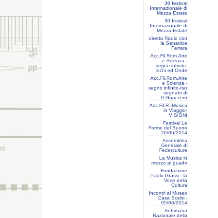
30 festival
Internazionale di
Mezza Estate
30 festival
Internazionale di
Mezza Estate
diretta Radio con
la Senatrice
Ferrara
Acc.Fil.Rom.Arte
e Scienza -
segno infinito-
Echi ed Onde
Acc.Fil.Rom.Arte
e Scienza -
segno infinito-Iter
segnato di
D.Guaccero
Acc.Fil:R.-Musica
in Viaggio-
VISIONI
Festival Le
Forme del Suono
26/06/2014
Assemblea
Generale di
Federculture
La Musica in
mezzo al guado
Fondazione
Paolo Grassi - la
Voce della
Cultura
Incontri al Museo
Casa Scelsi -
05/06/2014
Settimana
Nazionale della