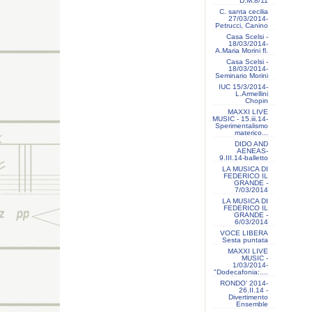
D.M.8/11
C. santa cecilia
27/03/2014-
Petrucci, Canino
Casa Scelsi -
18/03/2014-
A.Maria Morini fl.
Casa Scelsi -
18/03/2014-
Seminario Morini
IUC 15/3/2014-
L.Armellini
Chopin
MAXXI LIVE
MUSIC - 15.iii.14-
Sperimentalismo
materico...
DIDO AND
AENEAS-
9.III.14-balletto
LA MUSICA DI
FEDERICO IL
GRANDE -
7/03/2014
LA MUSICA DI
FEDERICO IL
GRANDE -
6/03/2014
VOCE LIBERA
Sesta puntata
MAXXI LIVE
MUSIC -
1/03/2014-
"Dodecafonia:....
RONDO' 2014-
26.II.14 -
Divertimento
Ensemble