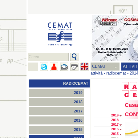
CEMAT
ATTIVI
attività
-
radiocemat
-
201
RADIOCEMAT
2019
2018
Casa
2017
CONV
2019
2018
2016
2017
2016
2015
2015