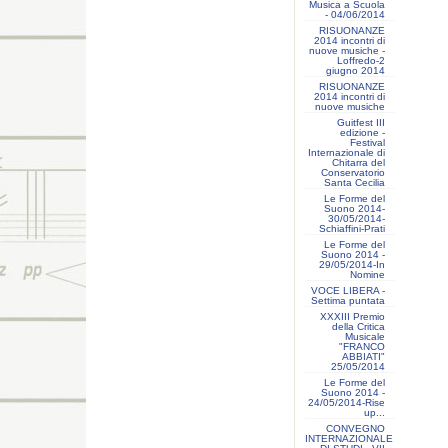
Musica a Scuola
- 04/06/2014
RISUONANZE
2014 incontri di
nuove musiche -
Loffredo-2
giugno 2014
RISUONANZE
2014 incontri di
nuove musiche
Guitfest III
edizione -
Festival
Internazionale di
Chitarra del
Conservatorio
Santa Cecilia
Le Forme del
Suono 2014-
30/05/2014-
Schiaffini-Prati
Le Forme del
Suono 2014 -
29/05/2014-In
Nomine
VOCE LIBERA -
Settima puntata
XXXIII Premio
della Critica
Musicale
"FRANCO
ABBIATI"
25/05/2014
Le Forme del
Suono 2014 -
24/05/2014-Rise
up...
CONVEGNO
INTERNAZIONALE