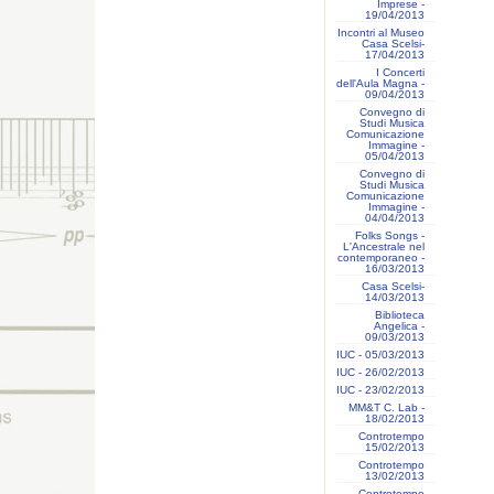
Imprese -
19/04/2013
Incontri al Museo
Casa Scelsi-
17/04/2013
I Concerti
dell'Aula Magna -
09/04/2013
Convegno di
Studi Musica
Comunicazione
Immagine -
05/04/2013
Convegno di
Studi Musica
Comunicazione
Immagine -
04/04/2013
Folks Songs -
L'Ancestrale nel
contemporaneo -
16/03/2013
Casa Scelsi-
14/03/2013
Biblioteca
Angelica -
09/03/2013
IUC - 05/03/2013
IUC - 26/02/2013
IUC - 23/02/2013
MM&T C. Lab -
18/02/2013
Controtempo
15/02/2013
Controtempo
13/02/2013
Controtempo