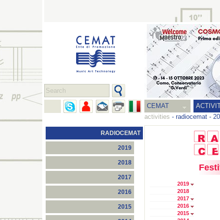
CEMAT
ACTIVI
activities
-
radiocemat
-
20
RADIOCEMAT
2019
2018
Festi
2017
2019
2018
2016
2017
2016
2015
2015