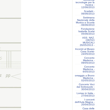
tecnologie per la
musica -
12/06/2013
Scarlatti -
06/06/2013
Settimana
Nazionale della
Musica a Scuola
- 06/06/2013
Fondazione
Isabella Scelsi
05/06/2013
ASS. NAZ.
CRITICI
MUSICALI
26/05/2013 -
Incontri al Museo
Casa Scelsi-
24/05/2013
Concerto
Maderna -
09/05/2013
Concerto
Maderna -
6/05/2013
omaggio a Bruno
Maderna -
02/05/2013
Concerto Voci
dal Sottosuolo -
30/04/2013
Lomax in Italia -
27/04/2013
I concerti
dell'Aula Magna -
20/04/2013
Casa delle