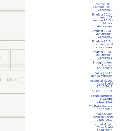
Emufest 2013
-21 ottobre 2013
- Concerto 3
Emufest 2013 -
Lunedì 21
ottobre 2013 -
Musica
Architettura
Emufest 2013 -
20 Ottobre -
Concerto 2
Emufest 2013 -
Incontro con il
compositore
Emufest 2013 -
20 Ottobre -
Concerto 1
Inaugurazione
Emufest
20/10/2013
convegno La
Banda Musicale
Incontri al Museo
casa Scelsi
16/10/2013
VOCE LIBERA
Forum Austriaco
di Cultura
08/10/2013
Tor Bella Monaca
05/10/2013
fondazione
Isabella Scelsi
26/09/2013
Incontri Museo
Casa Scelsi
18/09/2013