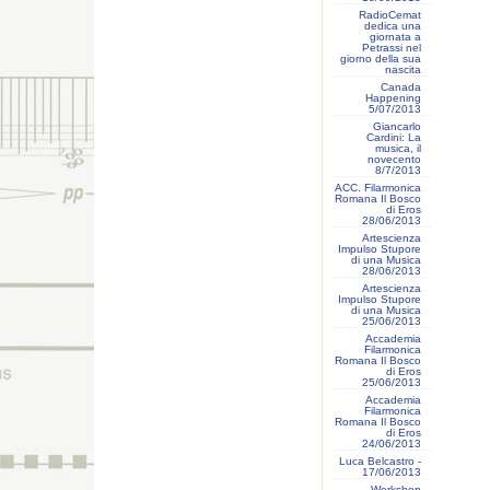
RadioCemat
dedica una
giornata a
Petrassi nel
giorno della sua
nascita
Canada
Happening
5/07/2013
Giancarlo
Cardini: La
musica, il
novecento
8/7/2013
ACC. Filarmonica
Romana Il Bosco
di Eros
28/06/2013
Artescienza
Impulso Stupore
di una Musica
28/06/2013
Artescienza
Impulso Stupore
di una Musica
25/06/2013
Accademia
Filarmonica
Romana Il Bosco
di Eros
25/06/2013
Accademia
Filarmonica
Romana Il Bosco
di Eros
24/06/2013
Luca Belcastro -
17/06/2013
Workshop