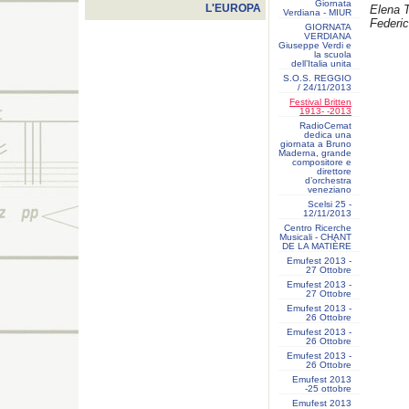
Giornata
L'EUROPA
Elena T
Verdiana - MIUR
Federic
GIORNATA
VERDIANA
Giuseppe Verdi e
la scuola
dell’Italia unita
S.O.S. REGGIO
/ 24/11/2013
Festival Britten
1913- ‐2013
RadioCemat
dedica una
giornata a Bruno
Maderna, grande
compositore e
direttore
d’orchestra
veneziano
Scelsi 25 -
12/11/2013
Centro Ricerche
Musicali - CHANT
DE LA MATIÈRE
Emufest 2013 -
27 Ottobre
Emufest 2013 -
27 Ottobre
Emufest 2013 -
26 Ottobre
Emufest 2013 -
26 Ottobre
Emufest 2013 -
26 Ottobre
Emufest 2013
-25 ottobre
Emufest 2013