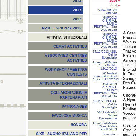
2014
2014
2013
Casa Menotti
2013
Spoleto
GMF2013
2012
G.E.R.M.I.
MUSIC
FESTIVAL - The
ARTE E SCIENZA 2015
Web of Life
A Cere
GMF2013
Proces
ATTIVITÀ ISTITUZIONALI
G.E.R.M.I.
MUSIC
Wolcum
FESTIVAL - The
There 
CEMAT ACTIVITIES
Web of Life
That yo
14/12/2013 ASS.
Cul. lo
Balulal
ASSOCIATED CENTRES
Scompiglio
As dew 
ACTIVITIES
Incontri al Museo
This li
Casa Scelsi -
12/12/2013
Interlu
WORKSHOP / MEETING/
8° festival
In Free
CONTESTS
Internazionale di
Spring 
Chitarra/8/12/2013
Deo Gr
ATTIVITÀ INTERNAZIONALI
GMF2013
Recess
G.E.R.M.I.
MUSIC
COLLABORAZIONI E
FESTIVAL - The
Choral
Web of Life
PARTENARIATI
A Hymn
30/11/2013 ASS.
Hymn to
Cul. lo
PATRONAGES
Scompiglio
Festiv
50° Festival di
Voices 
Nuova
FAVOLOSA MUSICA
(versio
Consonanza
Incontri al Museo
SONORA
Coro Ci
Casa Scelsi -
26/11/2013
Coro d
SIXE - SUONO ITALIANO PER
Concerto -
direttor