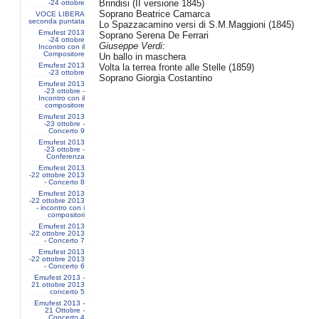
Brindisi (II versione 1845)
-24 ottobre
Soprano Beatrice Camarca
VOCE LIBERA
seconda puntata
Lo Spazzacamino versi di S.M.Maggioni (1845)
Emufest 2013
Soprano Serena De Ferrari
-24 ottobre
Giuseppe Verdi:
Incontro con il
Compositore
Un ballo in maschera
Emufest 2013
Volta la terrea fronte alle Stelle (1859)
-23 ottobre
Soprano Giorgia Costantino
Emufest 2013
-23 ottobre -
Incontro con il
compositore
Emufest 2013
-23 ottobre -
Concerto 9
Emufest 2013
-23 ottobre -
Conferenza
Emufest 2013
-22 ottobre 2013
- Concerto 8
Emufest 2013
-22 ottobre 2013
- incontro con i
compositori
Emufest 2013
-22 ottobre 2013
- Concerto 7
Emufest 2013
-22 ottobre 2013
- Concerto 6
Emufest 2013 -
21 ottobre 2013
concerto 5
Emufest 2013 -
21 Ottobre -
Concerto 4