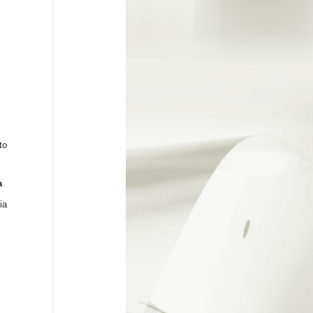
to
a
ia