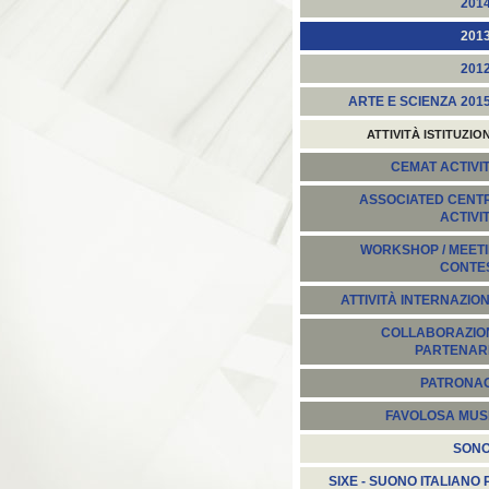
201
201
201
ARTE E SCIENZA 201
ATTIVITÀ ISTITUZIO
CEMAT ACTIVIT
ASSOCIATED CENT
ACTIVI
WORKSHOP / MEETI
CONTE
ATTIVITÀ INTERNAZION
COLLABORAZION
PARTENARI
PATRONA
FAVOLOSA MUS
SON
SIXE - SUONO ITALIANO 