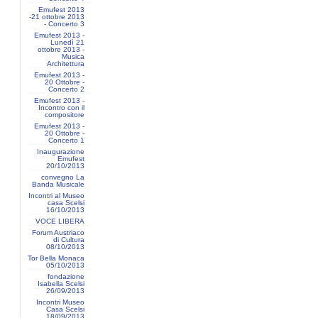
Emufest 2013
-21 ottobre 2013
- Concerto 3
Emufest 2013 -
Lunedì 21
ottobre 2013 -
Musica
Architettura
Emufest 2013 -
20 Ottobre -
Concerto 2
Emufest 2013 -
Incontro con il
compositore
Emufest 2013 -
20 Ottobre -
Concerto 1
Inaugurazione
Emufest
20/10/2013
convegno La
Banda Musicale
Incontri al Museo
casa Scelsi
16/10/2013
VOCE LIBERA
Forum Austriaco
di Cultura
08/10/2013
Tor Bella Monaca
05/10/2013
fondazione
Isabella Scelsi
26/09/2013
Incontri Museo
Casa Scelsi
18/09/2013