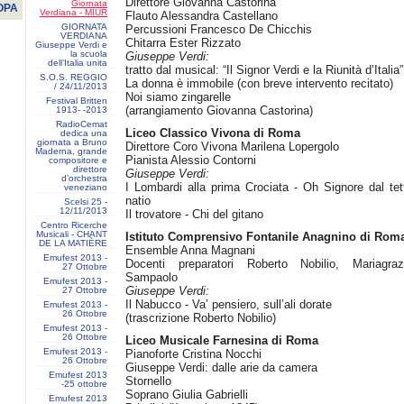
Direttore Giovanna Castorina
Giornata
OPA
Verdiana - MIUR
Flauto Alessandra Castellano
GIORNATA
Percussioni Francesco De Chicchis
VERDIANA
Chitarra Ester Rizzato
Giuseppe Verdi e
la scuola
Giuseppe Verdi:
dell’Italia unita
tratto dal musical: “Il Signor Verdi e la Riunità d’Italia”
S.O.S. REGGIO
La donna è immobile (con breve intervento recitato)
/ 24/11/2013
Noi siamo zingarelle
Festival Britten
(arrangiamento Giovanna Castorina)
1913- ‐2013
RadioCemat
Liceo Classico Vivona di Roma
dedica una
giornata a Bruno
Direttore Coro Vivona Marilena Lopergolo
Maderna, grande
Pianista Alessio Contorni
compositore e
direttore
Giuseppe Verdi:
d’orchestra
I Lombardi alla prima Crociata - Oh Signore dal tet
veneziano
natio
Scelsi 25 -
12/11/2013
Il trovatore - Chi del gitano
Centro Ricerche
Musicali - CHANT
Istituto Comprensivo Fontanile Anagnino di Rom
DE LA MATIÈRE
Ensemble Anna Magnani
Emufest 2013 -
Docenti preparatori Roberto Nobilio, Mariagraz
27 Ottobre
Sampaolo
Emufest 2013 -
Giuseppe Verdi:
27 Ottobre
Il Nabucco - Va’ pensiero, sull’ali dorate
Emufest 2013 -
26 Ottobre
(trascrizione Roberto Nobilio)
Emufest 2013 -
26 Ottobre
Liceo Musicale Farnesina di Roma
Emufest 2013 -
Pianoforte Cristina Nocchi
26 Ottobre
Giuseppe Verdi: dalle arie da camera
Emufest 2013
Stornello
-25 ottobre
Soprano Giulia Gabrielli
Emufest 2013