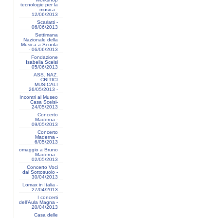
tecnologie per la
musica -
12/06/2013
Scarlatti -
06/06/2013
Settimana
Nazionale della
Musica a Scuola
- 06/06/2013
Fondazione
Isabella Scelsi
05/06/2013
ASS. NAZ.
CRITICI
MUSICALI
26/05/2013 -
Incontri al Museo
Casa Scelsi-
24/05/2013
Concerto
Maderna -
09/05/2013
Concerto
Maderna -
6/05/2013
omaggio a Bruno
Maderna -
02/05/2013
Concerto Voci
dal Sottosuolo -
30/04/2013
Lomax in Italia -
27/04/2013
I concerti
dell'Aula Magna -
20/04/2013
Casa delle