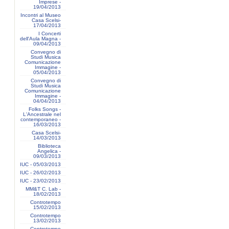
Imprese -
19/04/2013
Incontri al Museo
Casa Scelsi-
17/04/2013
I Concerti
dell'Aula Magna -
09/04/2013
Convegno di
Studi Musica
Comunicazione
Immagine -
05/04/2013
Convegno di
Studi Musica
Comunicazione
Immagine -
04/04/2013
Folks Songs -
L'Ancestrale nel
contemporaneo -
16/03/2013
Casa Scelsi-
14/03/2013
Biblioteca
Angelica -
09/03/2013
IUC - 05/03/2013
IUC - 26/02/2013
IUC - 23/02/2013
MM&T C. Lab -
18/02/2013
Controtempo
15/02/2013
Controtempo
13/02/2013
Controtempo