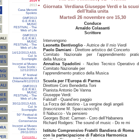
2014
4
2013
Giornata Verdiana Giuseppe Verdi e la scuo
Casa Menotti
3
dell’Italia unita
Spoleto
Martedì 26 novembre ore 15,30
GMF2013
2
G.E.R.M.I.
Conduce
MUSIC
FESTIVAL - The
Arnaldo Colasanti
5
Web of Life
Scrittore
GMF2013
NALI
G.E.R.M.I.
Intervengono
MUSIC
FESTIVAL - The
Leonetta Bentivoglio
-
Autrice
de Il mio Verdi
IES
Web of Life
Paolo Damiani
- Direttore artistico del Concerto
14/12/2013 ASS.
Comitato Nazionale per l’apprendimento prati
Cul. lo
RES
della Musica
Scompiglio
TIES
Annalisa Spadolini
- Nucleo Tecnico Operativo d
Incontri al Museo
Casa Scelsi -
Comitato Nazionale per
12/12/2013
NG/
l’apprendimento pratico della Musica
8° festival
STS
Internazionale di
Scuola per l’Europa di Parma
Chitarra/8/12/2013
Direttore Coro Benedetta Toni
ALI
GMF2013
G.E.R.M.I.
Pianista Antonio De Vanna
MUSIC
Giuseppe Verdi:
I E
FESTIVAL - The
Web of Life
Falstaff - Quand’ero paggio
ATI
30/11/2013 ASS.
La Forza del destino - La vergine degli angeli
Cul. lo
(trascrizione M. Spaccazocchi)
GES
Scompiglio
Il Nabucco - Va pensiero
50° Festival di
Georges Bizet: Carmen - Coro dell’Habanera
Nuova
ICA
Consonanza
Richard Rodgers: The sound of music - Do re mi
Incontri al Museo
ORA
Casa Scelsi -
Istituto Comprensivo Fratelli Bandiera di Roma
26/11/2013
con la partecipazione di Fabrica Harmonica
PER
Concerto -