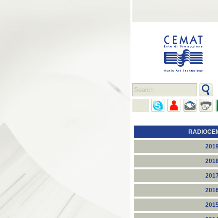
RADIOCE
201
201
201
201
201