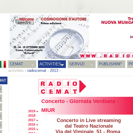
CEMAT
ACTIVITIES
SERVIZI
PUBLISHING
P
activities
-
radiocemat
-
2013
-
MAT
9
8
Concerto - Giornata Verdiana -
7
MIUR
2019
2018
6
Concerto in Live streaming
2017
2016
5
dal Teatro Nazionale
2015
Via del Viminale, 51 - Roma