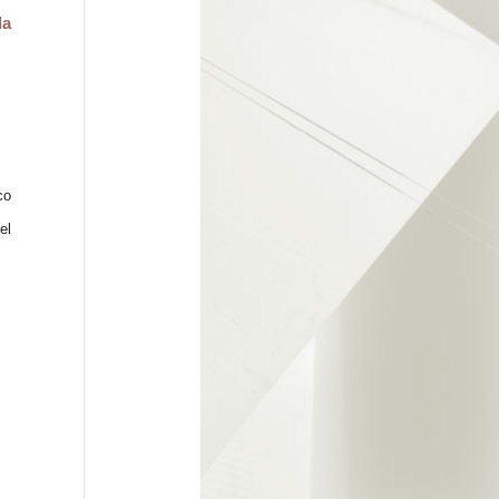
la
co
el