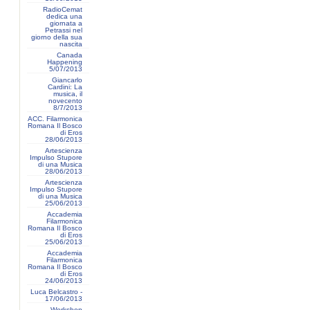
RadioCemat
dedica una
giornata a
Petrassi nel
giorno della sua
nascita
Canada
Happening
5/07/2013
Giancarlo
Cardini: La
musica, il
novecento
8/7/2013
ACC. Filarmonica
Romana Il Bosco
di Eros
28/06/2013
Artescienza
Impulso Stupore
di una Musica
28/06/2013
Artescienza
Impulso Stupore
di una Musica
25/06/2013
Accademia
Filarmonica
Romana Il Bosco
di Eros
25/06/2013
Accademia
Filarmonica
Romana Il Bosco
di Eros
24/06/2013
Luca Belcastro -
17/06/2013
Workshop