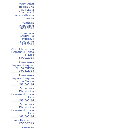
RadioCemat
dedica una
giornata a
Petrassi nel
giorno della sua
nascita
Canada
Happening
5/07/2013
Giancarlo
Cardini: La
musica, il
novecento
8/7/2013
ACC. Filarmonica
Romana Il Bosco
di Eros
28/06/2013
Artescienza
Impulso Stupore
di una Musica
28/06/2013
Artescienza
Impulso Stupore
di una Musica
25/06/2013
Accademia
Filarmonica
Romana Il Bosco
di Eros
25/06/2013
Accademia
Filarmonica
Romana Il Bosco
di Eros
24/06/2013
Luca Belcastro -
17/06/2013
Workshop