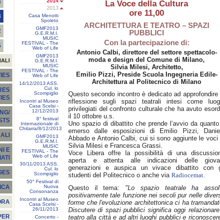
2014
4
La Voce della Cultura
2013
ore 11,00
Casa Menotti
3
Spoleto
ARCHITETTURA E TEATRO – SPAZI
GMF2013
2
PUBBLICI
G.E.R.M.I.
MUSIC
Con la partecipazione di:
FESTIVAL - The
5
Web of Life
Antonio Calbi, direttore del settore spettacolo-
GMF2013
moda e design del Comune di Milano,
NALI
G.E.R.M.I.
MUSIC
Silvia Milesi, Architetto,
FESTIVAL - The
Emilio Pizzi, Preside Scuola Ingegneria Edile-
IES
Web of Life
Architettura al Politecnico di Milano
14/12/2013 ASS.
Cul. lo
RES
Scompiglio
Questo secondo incontro è dedicato ad approfondire 
TIES
riflessione sugli spazi teatrali intesi come luog
Incontri al Museo
Casa Scelsi -
privilegiati del confronto culturale che ha avuto esord
12/12/2013
NG/
il 10 ottobre u.s.
8° festival
STS
Uno spazio di dibattito che prende l’avvio da quanto
Internazionale di
Chitarra/8/12/2013
emerso dalle esposizioni di Emilio Pizzi, Danie
ALI
GMF2013
Abbado e Antonio Calbi, cui si sono aggiunte le voci 
G.E.R.M.I.
Silvia Milesi e Francesca Grassi.
MUSIC
I E
FESTIVAL - The
Voce Libera offre la possibilità di una discussio
Web of Life
ATI
aperta e attenta alle indicazioni delle giova
30/11/2013 ASS.
generazioni e auspica un vivace dibattito con g
Cul. lo
GES
Scompiglio
studenti del Politecnico o anche via
Radiocemat.
50° Festival di
Nuova
ICA
Questo il tema:
"Lo spazio teatrale ha assol
Consonanza
positivamente tale funzione nei secoli pur nelle diver
Incontri al Museo
ORA
forme che l'evoluzione architettonica ci ha tramandat
Casa Scelsi -
26/11/2013
Discutere di spazi pubblici significa oggi relazionare 
PER
teatro alla città e ad altri luoghi pubblici e riconoscere
Concerto -