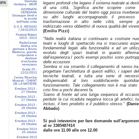
Giornata
legami profondi che legano il sistema teatrale ai desti
OPA
Verdiana - MIUR
di una città. Significa anche scoprire come 
GIORNATA
dimensione culturale del teatro oggi possa riverberar
VERDIANA
Giuseppe Verdi e
su altri luoghi accompagnando il processo 
la scuola
trasformazione in atto nelle città, sempre p
dell’Italia unita
indirizzato verso obbiettivi di nuova qualità del viver
S.O.S. REGGIO
/ 24/11/2013
(Emilio Pizzi)
Festival Britten
1913- ‐2013
"Nella realtà italiana si continuano a costruire nuo
RadioCemat
teatri e luoghi di spettacolo ma si trascurano aspet
dedica una
fondamentali legati alla funzionalità e ad un utiliz
giornata a Bruno
Maderna, grande
evoluto degli spazi teatrali in quanto afferma
compositore e
dall’esperienza.I pochi esempi positivi sono purtrop
direttore
d’orchestra
delle eccezioni.
veneziano
Sembra si sia smarrito il collegamento di senso tra 
Scelsi 25 -
progettare l’architettura di questi edifici, i saperi del
12/11/2013
tecniche teatrali, e tutta una serie di necessi
Centro Ricerche
indispensabili al loro soddisfacente quotidia
Musicali - CHANT
DE LA MATIÈRE
funzionamento. Tale collegamento non è mai stato 
Emufest 2013 -
crisi fino a pochi decenni fa.
27 Ottobre
Siamo di fronte ad una lunga sequenza di occasio
Emufest 2013 -
perdute la cui ricaduta negativa tocca gli artefici, tut
27 Ottobre
inclusi, il loro prodotto e il pubblico stesso."
(Danie
Emufest 2013 -
26 Ottobre
Abbado)
Emufest 2013 -
26 Ottobre
Si può intevenire per fare domande sull'argomen
Emufest 2013 -
26 Ottobre
al nr 3385487414
Emufest 2013
dalle ore 11.00 alle ore 12.00
-25 ottobre
Emufest 2013