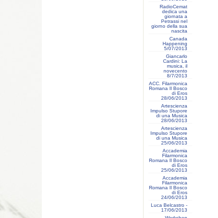
RadioCemat
dedica una
giornata a
Petrassi nel
giorno della sua
nascita
Canada
Happening
5/07/2013
Giancarlo
Cardini: La
musica, il
novecento
8/7/2013
ACC. Filarmonica
Romana Il Bosco
di Eros
28/06/2013
Artescienza
Impulso Stupore
di una Musica
28/06/2013
Artescienza
Impulso Stupore
di una Musica
25/06/2013
Accademia
Filarmonica
Romana Il Bosco
di Eros
25/06/2013
Accademia
Filarmonica
Romana Il Bosco
di Eros
24/06/2013
Luca Belcastro -
17/06/2013
Workshop