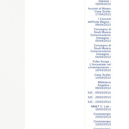
Imprese -
19/04/2013
Incontri al Museo
Casa Scelsi-
17/04/2013
I Concerti
dell'Aula Magna -
09/04/2013
Convegno di
Studi Musica
Comunicazione
Immagine -
05/04/2013
Convegno di
Studi Musica
Comunicazione
Immagine -
04/04/2013
Folks Songs -
L'Ancestrale nel
contemporaneo -
16/03/2013
Casa Scelsi-
14/03/2013
Biblioteca
Angelica -
09/03/2013
IUC - 05/03/2013
IUC - 26/02/2013
IUC - 23/02/2013
MM&T C. Lab -
18/02/2013
Controtempo
15/02/2013
Controtempo
13/02/2013
Controtempo