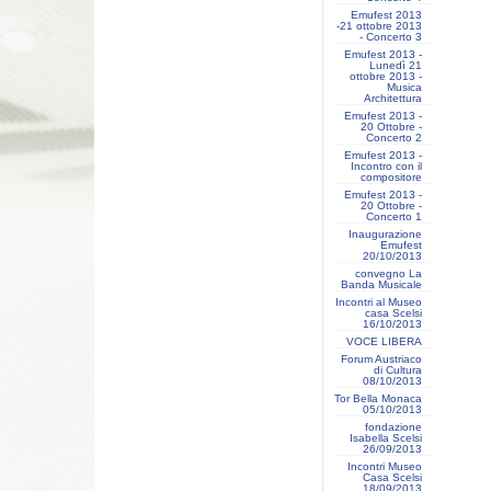
Emufest 2013
-21 ottobre 2013
- Concerto 3
Emufest 2013 -
Lunedì 21
ottobre 2013 -
Musica
Architettura
Emufest 2013 -
20 Ottobre -
Concerto 2
Emufest 2013 -
Incontro con il
compositore
Emufest 2013 -
20 Ottobre -
Concerto 1
Inaugurazione
Emufest
20/10/2013
convegno La
Banda Musicale
Incontri al Museo
casa Scelsi
16/10/2013
VOCE LIBERA
Forum Austriaco
di Cultura
08/10/2013
Tor Bella Monaca
05/10/2013
fondazione
Isabella Scelsi
26/09/2013
Incontri Museo
Casa Scelsi
18/09/2013