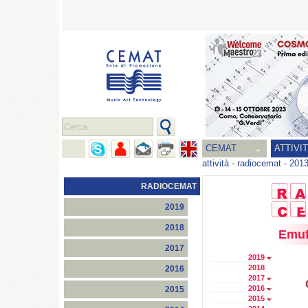
CEMAT
ATTIVI
attività
-
radiocemat
-
201
RADIOCEMAT
2019
2018
Emuf
2017
2019
2018
2016
2017
2016
2015
2015