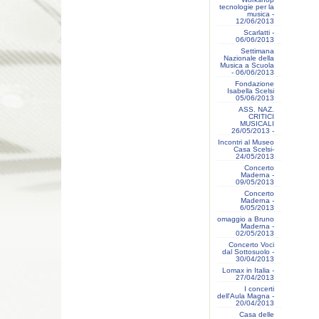
tecnologie per la
musica -
12/06/2013
Scarlatti -
06/06/2013
Settimana
Nazionale della
Musica a Scuola
- 06/06/2013
Fondazione
Isabella Scelsi
05/06/2013
ASS. NAZ.
CRITICI
MUSICALI
26/05/2013 -
Incontri al Museo
Casa Scelsi-
24/05/2013
Concerto
Maderna -
09/05/2013
Concerto
Maderna -
6/05/2013
omaggio a Bruno
Maderna -
02/05/2013
Concerto Voci
dal Sottosuolo -
30/04/2013
Lomax in Italia -
27/04/2013
I concerti
dell'Aula Magna -
20/04/2013
Casa delle