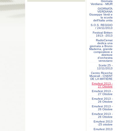
Giornata
Verdiana - MIUR
GIORNATA
VERDIANA
Giuseppe Verdi e
la scuola
dell’Italia unita
S.O.S. REGGIO
/ 24/11/2013
Festival Britten
1913- ‐2013
RadioCemat
dedica una
giornata a Bruno
Maderna, grande
compositore e
direttore
d’orchestra
veneziano
Scelsi 25 -
12/11/2013
Centro Ricerche
Musicali - CHANT
DE LA MATIÈRE
Emufest 2013 -
27 Ottobre
Emufest 2013 -
27 Ottobre
Emufest 2013 -
26 Ottobre
Emufest 2013 -
26 Ottobre
Emufest 2013 -
26 Ottobre
Emufest 2013
-25 ottobre
Emufest 2013